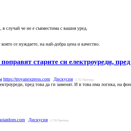
, в случай че не е съвместима с вашия уред.
 която се нуждаете, на най-добра цена и качество.
поправят старите си електроуреди, пред 
м
https://troyanexpress.com
Дискусия
3,752
Прегледа
ектроуреди, пред това да ги заменят. И в това има логика, на 
moiatdom.com
Дискусия
3,728
Прегледа