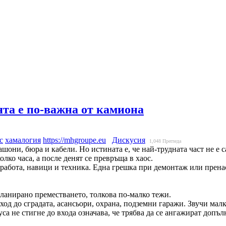
та е по-важна от камиона
с
хамалогия
https://mhgroupe.eu
Дискусия
1,048
Прегледа
ашони, бюра и кабели. Но истината е, че най-трудната част не е 
олко часа, а после денят се превръща в хаос.
работа, навици и техника. Една грешка при демонтаж или пренас
планирано преместването, толкова по-малко тежи.
вход до сградата, асансьори, охрана, подземни гаражи. Звучи ма
уса не стигне до входа означава, че трябва да се ангажират допъ