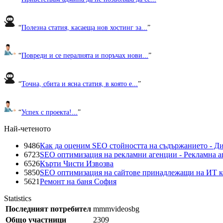
“
Полезна статия, касаеща нов хостинг за...
”
“
Повреди и се пералнята и поръчах нови...
”
“
Точна, сбита и ясна статия, в която е...
”
“
Успех с проекта!...
”
Най-четеното
9486
Как да оценим SEO стойността на съдържанието - Д
6723
SEO оптимизация на рекламни агенции - Рекламна а
6526
Кърти Чисти Извозва
5850
SEO оптимизация на сайтове принадлежащи на ИТ 
5621
Ремонт на баня София
Statistics
Последният потребител
mmmvideosbg
Общо участници
2309