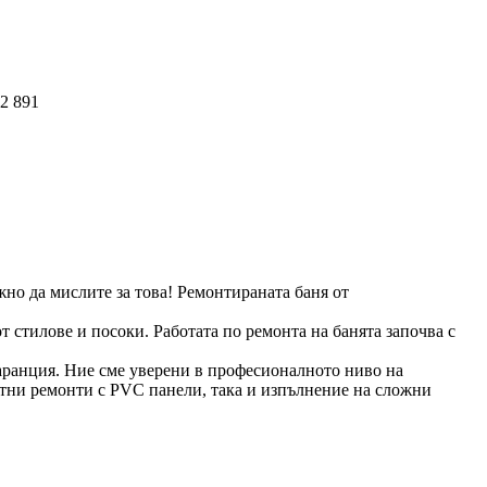
2 891
жно да мислите за това! Ремонтираната баня от
 стилове и посоки. Работата по ремонта на банята започва с
аранция. Ние сме уверени в професионалното ниво на
жетни ремонти с PVC панели, така и изпълнение на сложни