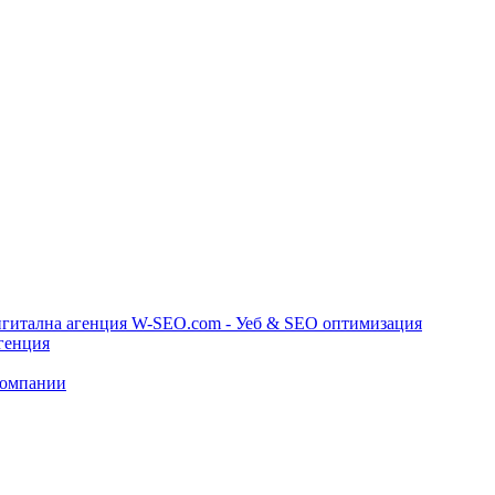
игитална агенция W-SEO.com - Уеб & SEO оптимизация
генция
компании