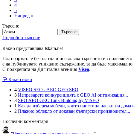
4
5
Напред »
Търсене
Търсене
Подробно търсене
Какво представлява Iskam.net
Платформата е безплатна и позволява търсенето и споделянето 
е да публикувате уникално съдържание, за да бъде максимално 
С подкрепата на Дигитална агенция
Viseo
.
💬 Какво ново
4
VISEO SEO - AEO GEO SEO
3
Изпреварете конкуренцията с GEO AI оптимизация...
3
SEO AEO GEO Link Building by VISEO
1
Как да изберем мебели, които наистина пасват на дома и
2
Плажно облекло от доказан български производител...
Последни комментари
“
Приветствам админа да не позволява да се...
”