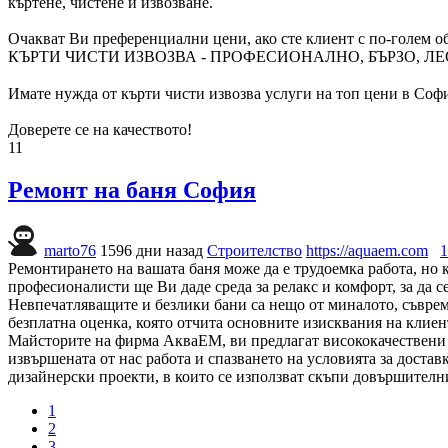
къртене, чистене и извозване.
Очакват Ви преференциални цени, ако сте клиент с по-голем о
КЪРТИ ЧИСТИ ИЗВОЗВА - ПРОФЕСИОНАЛНО, БЪРЗО, ЛЕ
Имате нужда от кърти чисти извозва услуги на топ цени в Софи
Доверете се на качеството!
11
Ремонт на баня София
marto76
1596 дни назад
Строителство
https://aquaem.com
1
Ремонтирането на вашата баня може да е трудоемка работа, но к
професионалисти ще Ви даде среда за релакс и комфорт, за да се
Невпечатляващите и безлики бани са нещо от миналото, съврем
безплатна оценка, която отчита основните изисквания на клиент
Майсторите на фирма АкваЕМ, ви предлагат висококачествени у
извършената от нас работа и спазването на условията за дост
дизайнерски проекти, в които се използват скъпи довършителн
1
2
3