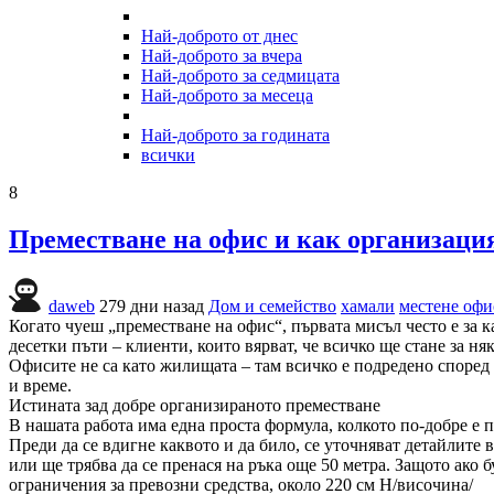
Най-доброто от днес
Най-доброто за вчера
Най-доброто за седмицата
Най-доброто за месеца
Най-доброто за годината
всички
8
Преместване на офис и как организация
daweb
279 дни назад
Дом и семейство
хамали
местене офи
Когато чуеш „преместване на офис“, първата мисъл често е за к
десетки пъти – клиенти, които вярват, че всичко ще стане за няк
Офисите не са като жилищата – там всичко е подредено според 
и време.
Истината зад добре организираното преместване
В нашата работа има една проста формула, колкото по-добре е 
Преди да се вдигне каквото и да било, се уточняват детайлите 
или ще трябва да се пренася на ръка още 50 метра. Защото ако б
ограничения за превозни средства, около 220 см H/височина/