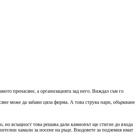
самото пренасяне, а организацията зад него. Виждал съм го
яне може да забави цяла фирма. А това струва пари, объркване
лко, но всъщност това решава дали камионът ще стигне до входа
лнителни хамали за носене на ръце. Входовете за подземия имат