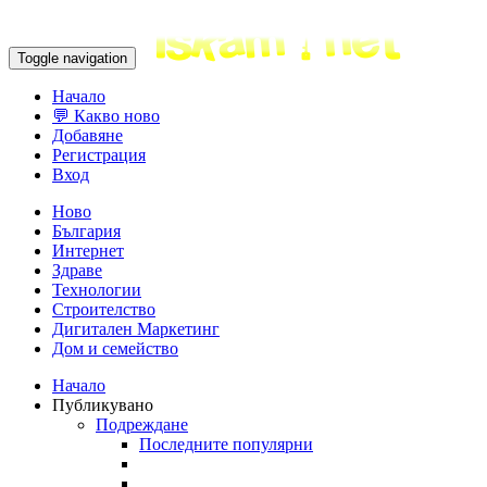
Toggle navigation
Начало
💬 Какво ново
Добавяне
Регистрация
Вход
Ново
България
Интернет
Здраве
Технологии
Строителство
Дигитален Маркетинг
Дом и семейство
Начало
Публикувано
Подреждане
Последните популярни