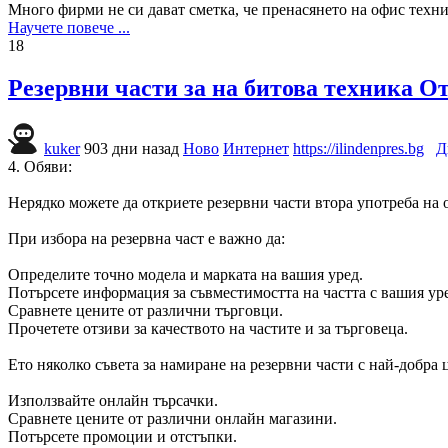
Много фирми не си дават сметка, че пренасянето на офис техни
Научете повече ...
18
Резервни части за на битова техника От
kuker
903 дни назад
Ново
Интернет
https://ilindenpres.bg
Д
4. Обяви:
Нерядко можете да откриете резервни части втора употреба на 
При избора на резервна част е важно да:
Определите точно модела и марката на вашия уред.
Потърсете информация за съвместимостта на частта с вашия ур
Сравнете цените от различни търговци.
Прочетете отзиви за качеството на частите и за търговеца.
Ето няколко съвета за намиране на резервни части с най-добра ц
Използвайте онлайн търсачки.
Сравнете цените от различни онлайн магазини.
Потърсете промоции и отстъпки.