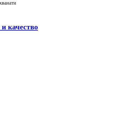
ахванати
 и качество