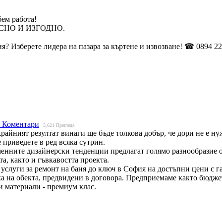
бем работа!
СНО И ИЗГОДНО.
я? Изберете лидера на пазара за къртене и извозване! ☎ 0894 22
 Коментари
5,621
Прегледа
райният резултат винаги ще бъде толкова добър, че дори не е ну
 приведете в ред всяка сутрин.
енните дизайнерски тенденции предлагат голямо разнообразие от
а, както и гъвкавостта проекта.
слуги за ремонт на баня до ключ в София на достъпни цени с г
авка на обекта, предвидени в договора. Предприемаме както бюд
и материали - премиум клас.