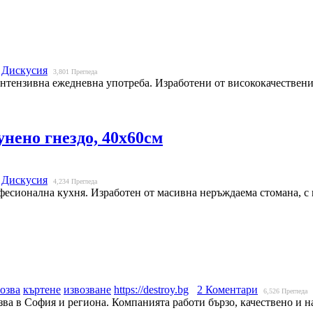
Дискусия
3,801
Прегледа
интензивна ежедневна употреба. Изработени от висококачествени
унено гнездо, 40х60см
Дискусия
4,234
Прегледа
офесионална кухня. Изработен от масивна неръждаема стомана, с
озва
къртене
извозване
https://destroy.bg
2 Коментари
6,526
Прегледа
озва в София и региона. Компанията работи бързо, качествено и н