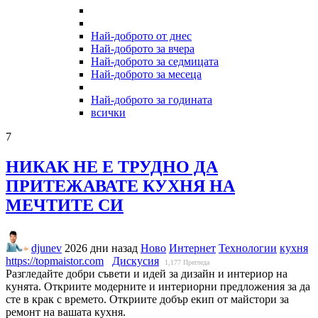
Най-доброто от днес
Най-доброто за вчера
Най-доброто за седмицата
Най-доброто за месеца
Най-доброто за годината
всички
7
НИКАК НЕ Е ТРУДНО ДА
ПРИТЕЖАВАТЕ КУХНЯ НА
МЕЧТИТЕ СИ
djunev
2026 дни назад
Ново
Интернет
Технологии
кухня
https://topmaistor.com
Дискусия
1,177
Прегледа
Разгледайте добри съвети и идей за дизайн и интериор на
кунята. Откриите модерните и интериорни предложения за да
сте в крак с времето. Откриите добър екип от майстори за
ремонт на вашата кухня.