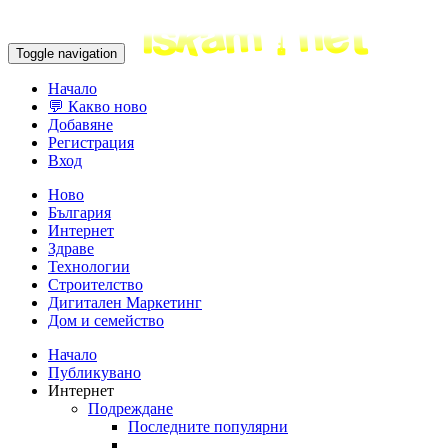
Toggle navigation
Начало
💬 Какво ново
Добавяне
Регистрация
Вход
Ново
България
Интернет
Здраве
Технологии
Строителство
Дигитален Маркетинг
Дом и семейство
Начало
Публикувано
Интернет
Подреждане
Последните популярни