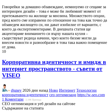
Говорейки за домашно обзавеждане, неминуемо се сещаме за
интериорен дизайн – това е може би любимият момент от
притежаването на жилище за мнозина. Множеството опции,
пред които сме изправени по отношение на това как точно да
обзаведем жилището си, ни дават изобилие от варианти, с
които да експертиментираме. В днешната статия ще
акцентираме вниманието си върху нашата кухня –
съществуват редица начини, чрез които бихме могли да
внесем новости и разнообразие в това така важно помещение
от дома.
10
Корпоративна идентичност и имидж в
интернет пространството - съвети от
VISEO
djunev
2026 дни назад
Ново
Интернет
Технологии
корпоративна идентичност
сео оптимизаци
https://w-seo.com
1 Коментари
2,198
Прегледа
СЕО оптимизация и уеб дизайн на сайтове
Съдържание на статията