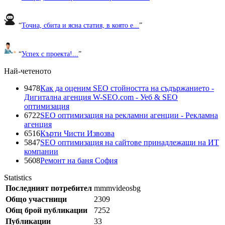
“
Точна, сбита и ясна статия, в която е...
”
“
Успех с проекта!...
”
Най-четеното
9478
Как да оценим SEO стойността на съдържанието -
Дигитална агенция W-SEO.com - Уеб & SEO
оптимизация
6722
SEO оптимизация на рекламни агенции - Рекламна
агенция
6516
Кърти Чисти Извозва
5847
SEO оптимизация на сайтове принадлежащи на ИТ
компании
5608
Ремонт на баня София
Statistics
Последният потребител
mmmvideosbg
Общо участници
2309
Общ брой публикации
7252
Публикации
33