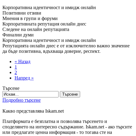
Корпоративна идентичност и имидж онлайн
Позитивни отзиви
Мнения в групи и форуми
Корпоративната репутация онлайн днес
Следене на онлайн репутацията
Финални думи
Корпоративна идентичност и имидж онлайн
Репутацията онлайн днес е от изключително важно значение
да бъде позитивна, вдъхваща доверие, респект.
« Назад
1
2
Напред »
Търсене
Търсене
Подробно търсене
Какво представлява Iskam.net
Платформата е безплатна и позволява търсенето и
споделянето на интересно съдържание. Iskam.net - ако търсите
или предлагате ценна информация - то тогава сте на