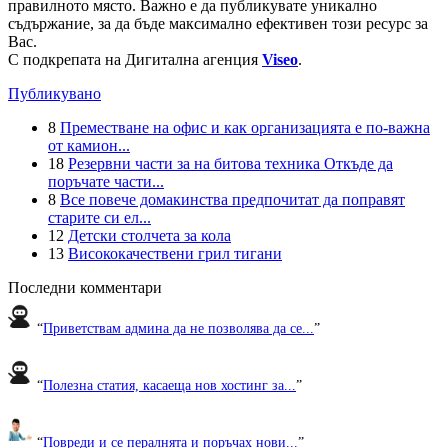
правилното място. Важно е да публикувате уникално
съдържание, за да бъде максимално ефективен този ресурс за
Вас.
С подкрепата на Дигитална агенция
Viseo
.
Публикувано
8
Преместване на офис и как организацията е по-важна
от камион...
18
Резервни части за на битова техника Откъде да
поръчате части...
8
Все повече домакинства предпочитат да поправят
старите си ел...
12
Детски столчета за кола
13
Висококачествени грил тигани
Последни комментари
“
Приветствам админа да не позволява да се...
”
“
Полезна статия, касаеща нов хостинг за...
”
“
Повреди и се пералнята и поръчах нови...
”