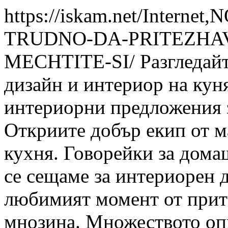
https://iskam.net/Intern
TRUDNO-DA-PRITEZHA
MECHTITE-SI/
Разгледайт
дизайн и интериор на кун
интериорни предложения за
Откриите добър екип от м
кухня. Говорейки за дом
се сещаме за интериорен д
любимият момент от прит
мнозина. Множеството опц