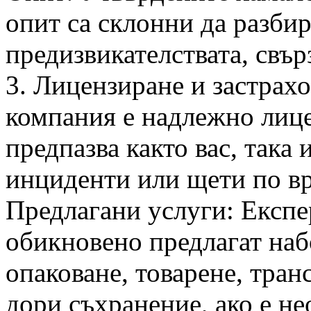
опит са склонни да разбир
предизвикателствата, свъ
3. Лицензиране и застрахо
компания е надлежно лице
предпазва както вас, така
инциденти или щети по вр
Предлагани услуги: Експ
обикновено предлагат наб
опаковане, товарене, тран
дори съхранение, ако е н