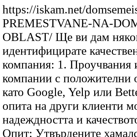
https://iskam.net/domsem
PREMESTVANE-NA-DOMA
OBLAST/
Ще ви дам някои
идентифицирате качествен
компания: 1. Проучвания 
компании с положителни 
като Google, Yelp или Bett
опита на други клиенти мо
надеждността и качеството
Опит: Утвърдените хамал