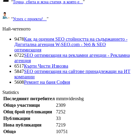
“
Точна, сбита и ясна статия, в която е...
”
“
Успех с проекта!...
”
Най-четеното
9478
Как да оценим SEO стойността на съдържанието -
Дигитална агенция W-SEO.com - Уеб & SEO
оптимизация
6722
SEO оптимизация на рекламни агенции - Рекламна
агенция
6517
Кърти Чисти Извозва
5847
SEO оптимизация на сайтове принадлежащи на ИТ
компании
5608
Ремонт на баня София
Statistics
Последният потребител
mmmvideosbg
Общо участници
2309
Общ брой публикации
7252
Публикации
33
Нова публикация
7219
Общо
10751