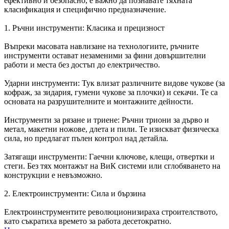
ефективно и безопасно, е важно да познавате тяхната
класификация и специфично предназначение.
1. Ръчни инструменти: Класика и прецизност
Въпреки масовата навлизане на технологиите, ръчните
инструменти остават незаменими за фини довършителни
работи и места без достъп до електричество.
Ударни инструменти: Тук влизат различните видове чукове (за
кофраж, за зидария, гумени чукове за плочки) и секачи. Те са
основата на разрушителните и монтажните дейности.
Инструменти за рязане и триене: Ръчни триони за дърво и
метал, макетни ножове, длета и пили. Те изискват физическа
сила, но предлагат пълен контрол над детайла.
Затягащи инструменти: Гаечни ключове, клещи, отвертки и
стеги. Без тях монтажът на ВиК системи или сглобяването на
конструкции е невъзможно.
2. Електроинструменти: Сила и бързина
Електроинструментите революционизираха строителството,
като съкратиха времето за работа десетократно.