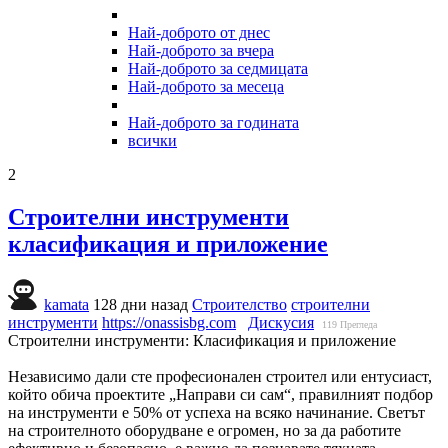
Най-доброто от днес
Най-доброто за вчера
Най-доброто за седмицата
Най-доброто за месеца
Най-доброто за годината
всички
2
Строителни инструменти
класификация и приложение
kamata
128 дни назад
Строителство
строителни
инструменти
https://onassisbg.com
Дискусия
119
Прегледа
Строителни инструменти: Класификация и приложение
Независимо дали сте професионален строител или ентусиаст,
който обича проектите „Направи си сам“, правилният подбор
на инструменти е 50% от успеха на всяко начинание. Светът
на строителното оборудване е огромен, но за да работите