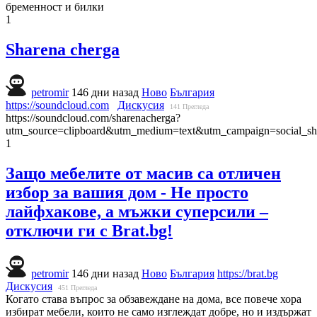
бременност и билки
1
Sharena cherga
petromir
146 дни назад
Ново
България
https://soundcloud.com
Дискусия
141
Прегледа
https://soundcloud.com/sharenacherga?
utm_source=clipboard&utm_medium=text&utm_campaign=social_sh
1
Защо мебелите от масив са отличен
избор за вашия дом - Не просто
лайфхакове, а мъжки суперсили –
отключи ги с Brat.bg!
petromir
146 дни назад
Ново
България
https://brat.bg
Дискусия
451
Прегледа
Когато става въпрос за обзавеждане на дома, все повече хора
избират мебели, които не само изглеждат добре, но и издържат