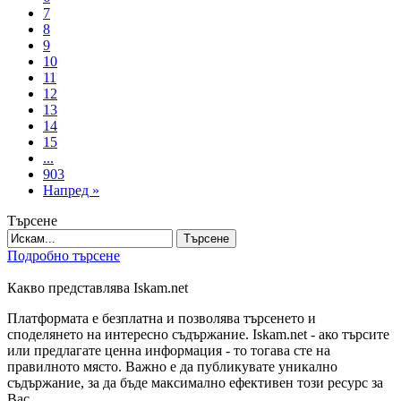
7
8
9
10
11
12
13
14
15
...
903
Напред »
Търсене
Търсене
Подробно търсене
Какво представлява Iskam.net
Платформата е безплатна и позволява търсенето и
споделянето на интересно съдържание. Iskam.net - ако търсите
или предлагате ценна информация - то тогава сте на
правилното място. Важно е да публикувате уникално
съдържание, за да бъде максимално ефективен този ресурс за
Вас.