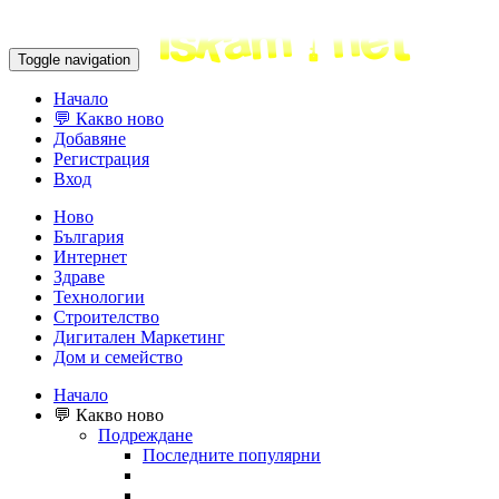
Toggle navigation
Начало
💬 Какво ново
Добавяне
Регистрация
Вход
Ново
България
Интернет
Здраве
Технологии
Строителство
Дигитален Маркетинг
Дом и семейство
Начало
💬 Какво ново
Подреждане
Последните популярни