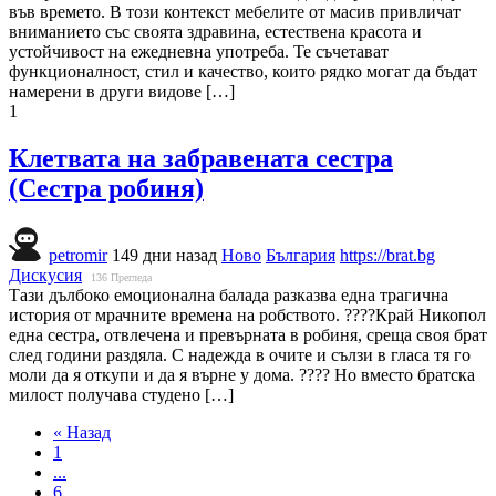
във времето. В този контекст мебелите от масив привличат
вниманието със своята здравина, естествена красота и
устойчивост на ежедневна употреба. Те съчетават
функционалност, стил и качество, които рядко могат да бъдат
намерени в други видове […]
1
Клетвата на забравената сестра
(Сестра робиня)
petromir
149 дни назад
Ново
България
https://brat.bg
Дискусия
136
Прегледа
Тази дълбоко емоционална балада разказва една трагична
история от мрачните времена на робството. ????Край Никопол
една сестра, отвлечена и превърната в робиня, среща своя брат
след години раздяла. С надежда в очите и сълзи в гласа тя го
моли да я откупи и да я върне у дома. ???? Но вместо братска
милост получава студено […]
« Назад
1
...
6