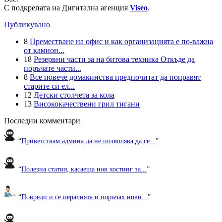
С подкрепата на Дигитална агенция
Viseo
.
Публикувано
8
Преместване на офис и как организацията е по-важна
от камион...
18
Резервни части за на битова техника Откъде да
поръчате части...
8
Все повече домакинства предпочитат да поправят
старите си ел...
12
Детски столчета за кола
13
Висококачествени грил тигани
Последни комментари
“
Приветствам админа да не позволява да се...
”
“
Полезна статия, касаеща нов хостинг за...
”
“
Повреди и се пералнята и поръчах нови...
”