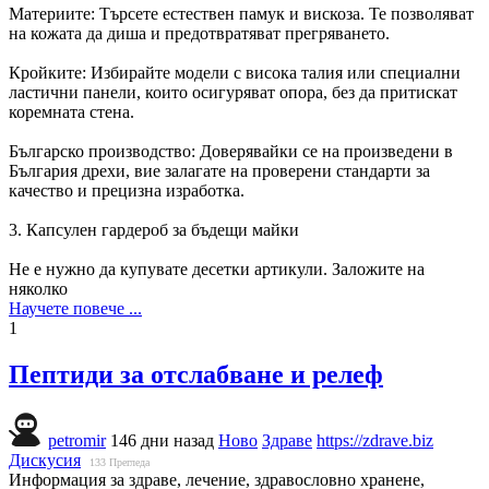
Материите: Търсете естествен памук и вискоза. Те позволяват
на кожата да диша и предотвратяват прегряването.
Кройките: Избирайте модели с висока талия или специални
ластични панели, които осигуряват опора, без да притискат
коремната стена.
Българско производство: Доверявайки се на произведени в
България дрехи, вие залагате на проверени стандарти за
качество и прецизна изработка.
3. Капсулен гардероб за бъдещи майки
Не е нужно да купувате десетки артикули. Заложите на
няколко
Научете повече ...
1
Пептиди за отслабване и релеф
petromir
146 дни назад
Ново
Здраве
https://zdrave.biz
Дискусия
133
Прегледа
Информация за здраве, лечение, здравословно хранене,