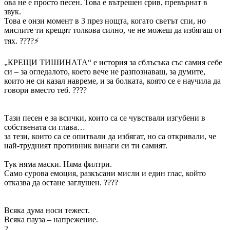
ова не е просто песен. Това е вътрешен срив, превърнат в
звук.
Това е онзи момент в 3 през нощта, когато светът спи, но
мислите ти крещят толкова силно, че не можеш да избягаш от
тях. ????⚡
„КРЕЩИ ТИШИНАТА“ е история за сблъсъка със самия себе
си – за огледалото, което вече не разпознаваш, за думите,
които не си казал навреме, и за болката, която се е научила да
говори вместо теб. ????
Тази песен е за всички, които са се чувствали изгубени в
собствената си глава…
за тези, които са се опитвали да избягат, но са откривали, че
най-трудният противник винаги си ти самият.
Тук няма маски. Няма филтри.
Само сурова емоция, разкъсани мисли и един глас, който
отказва да остане заглушен. ????
Всяка дума носи тежест.
Всяка пауза – напрежение.
2