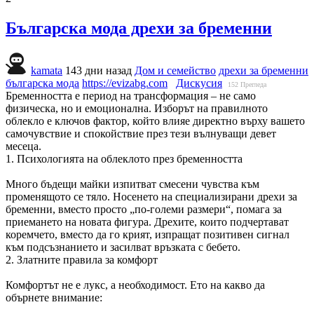
Българска мода дрехи за бременни
kamata
143 дни назад
Дом и семейство
дрехи за бременни
българска мода
https://evizabg.com
Дискусия
152
Прегледа
Бременността е период на трансформация – не само
физическа, но и емоционална. Изборът на правилното
облекло е ключов фактор, който влияе директно върху вашето
самочувствие и спокойствие през тези вълнуващи девет
месеца.
1. Психологията на облеклото през бременността
Много бъдещи майки изпитват смесени чувства към
променящото се тяло. Носенето на специализирани дрехи за
бременни, вместо просто „по-големи размери“, помага за
приемането на новата фигура. Дрехите, които подчертават
коремчето, вместо да го крият, изпращат позитивен сигнал
към подсъзнанието и засилват връзката с бебето.
2. Златните правила за комфорт
Комфортът не е лукс, а необходимост. Ето на какво да
обърнете внимание: