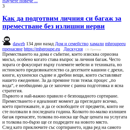
Научете повече ...
3
Как да подготвим личния си багаж за
преместване без излишни нерви
daweb
134 дни назад
Дом и семейство
хамали
mhroupeeu
пренасяне
https://mhgroupe.eu
Дискусия
136
Прегледа
Преместването на дома е събитие, което изисква сериозна
мисъл, особено когато става въпрос за личния багаж. Често
хората се фокусират върху големите мебели и техниката, но
истинското предизвикателство са десетките кашони с дрехи,
книги, кухненски съдове и дребни вещи, които съставляват
нашето ежедневие. За да премине този тежък процес „по
вода“, е необходимо да се започне с ранна подготовка и ясна
стратегия.
Първото и най-важно правило е безпощадното сортиране.
Преместването е идеалният момент да прегледате всичко,
което притежавате, и да се освободите от предмети, които не
сте ползвали в последната година. Колкото по-малко излишен
багаж пренасяте, толкова по-ниска ще бъде цената на услугата
и толкова по-бързо ще се подредите на новото място.
След като приключите със сортирането, идва ред на самото