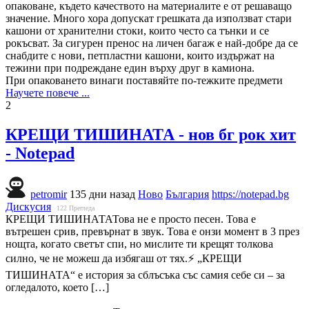
опаковане, където качеството на материалите е от решаващо
значение. Много хора допускат грешката да използват стари
кашони от хранителни стоки, които често са тънки и се
рокъсват. За сигурен пренос на личен багаж е най-добре да се
снабдите с нови, петпластни кашони, които издържат на
тежини при подреждане един върху друг в камиона.
При опаковането винаги поставяйте по-тежките предмети
Научете повече ...
2
КРЕЩИ ТИШИНАТА - нов бг рок хит
- Notepad
petromir
135 дни назад
Ново
България
https://notepad.bg
Дискусия
122
Прегледа
КРЕЩИ ТИШИНАТАТова не е просто песен. Това е
вътрешен срив, превърнат в звук. Това е онзи момент в 3 през
нощта, когато светът спи, но мислите ти крещят толкова
силно, че не можеш да избягаш от тях.⚡ „КРЕЩИ
ТИШИНАТА“ е история за сблъсъка със самия себе си – за
огледалото, което […]