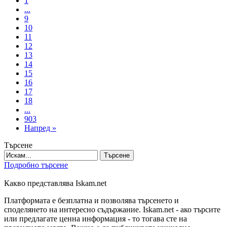
1
...
9
10
11
12
13
14
15
16
17
18
...
903
Напред »
Търсене
Търсене
Подробно търсене
Какво представлява Iskam.net
Платформата е безплатна и позволява търсенето и
споделянето на интересно съдържание. Iskam.net - ако търсите
или предлагате ценна информация - то тогава сте на