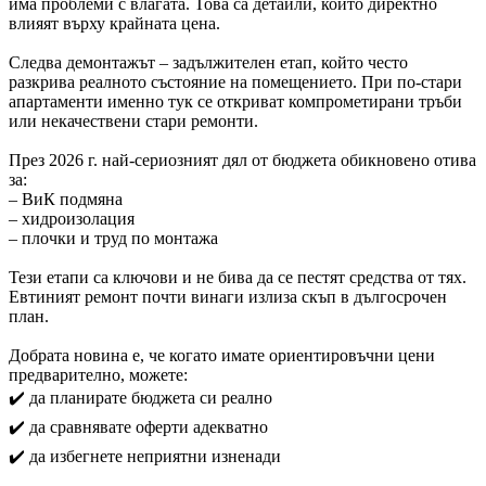
има проблеми с влагата. Това са детайли, които директно
влияят върху крайната цена.
Следва демонтажът – задължителен етап, който често
разкрива реалното състояние на помещението. При по-стари
апартаменти именно тук се откриват компрометирани тръби
или некачествени стари ремонти.
През 2026 г. най-сериозният дял от бюджета обикновено отива
за:
– ВиК подмяна
– хидроизолация
– плочки и труд по монтажа
Тези етапи са ключови и не бива да се пестят средства от тях.
Евтиният ремонт почти винаги излиза скъп в дългосрочен
план.
Добрата новина е, че когато имате ориентировъчни цени
предварително, можете:
✔️ да планирате бюджета си реално
✔️ да сравнявате оферти адекватно
✔️ да избегнете неприятни изненади