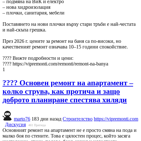
– подмяна на ВиК и електро
– нова хидроизолация
– плочки, санитария, мебели
Поставянето на нови плочки върху стари тръби е най-честата
и най-скъпа грешка.
През 2026 г. цените за ремонт на баня са по-високи, но
качественият ремонт означава 10–15 години спокойствие.
???? Вижте подробности и цени:
???? https://vipremonti.com/remonti/remont-na-banya
1
???? Основен ремонт на апартамент –
колко струва, как протича и защо
доброто планиране спестява хиляди
marto76
183 дни назад
Строителство
https://vipremonti.com
Дискусия
461
Прегледа
Основният ремонт на апартамент не е просто смяна на пода и
малко боя по стените. Това е цялостен процес, който засяга