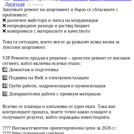
Дискусия
542
Прегледа
Започвате ремонт на апартамент и бързо се сблъсквате с
проблемите:
❌ различни майстори и липса на координация
❌ непредвидени разходи и растящ бюджет
❌ компромиси с материалите и качеството
Това са ситуации, които могат да развалят всяка визия за
луксозен апартамент.
VIP Ремонти предлага решение – цялостен ремонт от високия
сегмент, който включва всички етапи:
1️⃣ Демонтаж и подготовка
2️⃣ Подмяна на ВиК и електроинсталации
3️⃣ Груби работи, хидроизолация и шумоизолация
4️⃣ Довършителни работи с премиум материали
Всичко се планира и изпълнява от един екип. Така вие
контролирате процеса, знаете точно какво плащате и
получавате резултат, който оправдава инвестицията.
???? Високосегментни ориентировъчни цени за 2026 г.:
???? https://vipremonti.com/tseni