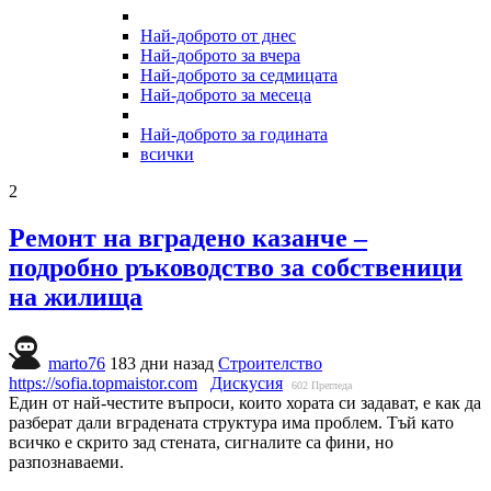
Най-доброто от днес
Най-доброто за вчера
Най-доброто за седмицата
Най-доброто за месеца
Най-доброто за годината
всички
2
Ремонт на вградено казанче –
подробно ръководство за собственици
на жилища
marto76
183 дни назад
Строителство
https://sofia.topmaistor.com
Дискусия
602
Прегледа
Един от най-честите въпроси, които хората си задават, е как да
разберат дали вградената структура има проблем. Тъй като
всичко е скрито зад стената, сигналите са фини, но
разпознаваеми.