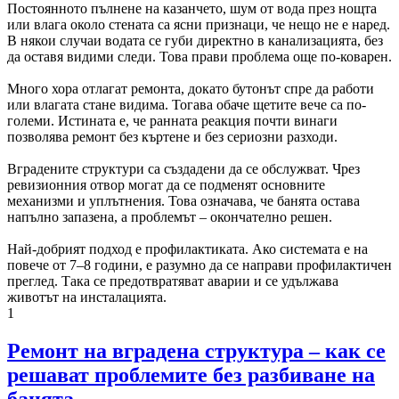
Постоянното пълнене на казанчето, шум от вода през нощта
или влага около стената са ясни признаци, че нещо не е наред.
В някои случаи водата се губи директно в канализацията, без
да оставя видими следи. Това прави проблема още по-коварен.
Много хора отлагат ремонта, докато бутонът спре да работи
или влагата стане видима. Тогава обаче щетите вече са по-
големи. Истината е, че ранната реакция почти винаги
позволява ремонт без къртене и без сериозни разходи.
Вградените структури са създадени да се обслужват. Чрез
ревизионния отвор могат да се подменят основните
механизми и уплътнения. Това означава, че банята остава
напълно запазена, а проблемът – окончателно решен.
Най-добрият подход е профилактиката. Ако системата е на
повече от 7–8 години, е разумно да се направи профилактичен
преглед. Така се предотвратяват аварии и се удължава
животът на инсталацията.
1
Ремонт на вградена структура – как се
решават проблемите без разбиване на
банята