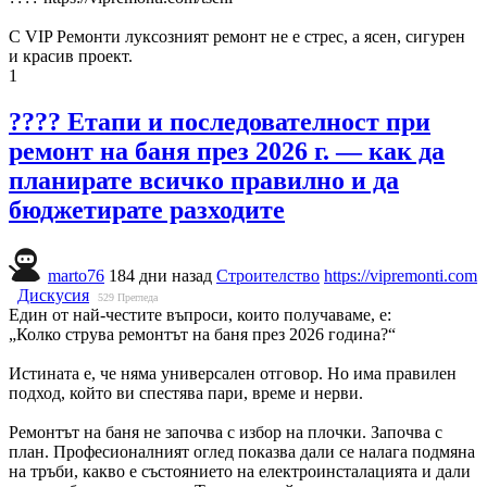
С VIP Ремонти луксозният ремонт не е стрес, а ясен, сигурен
и красив проект.
1
???? Етапи и последователност при
ремонт на баня през 2026 г. — как да
планирате всичко правилно и да
бюджетирате разходите
marto76
184 дни назад
Строителство
https://vipremonti.com
Дискусия
529
Прегледа
Един от най-честите въпроси, които получаваме, е:
„Колко струва ремонтът на баня през 2026 година?“
Истината е, че няма универсален отговор. Но има правилен
подход, който ви спестява пари, време и нерви.
Ремонтът на баня не започва с избор на плочки. Започва с
план. Професионалният оглед показва дали се налага подмяна
на тръби, какво е състоянието на електроинсталацията и дали