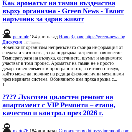
Как ароматът на тамян въздеиства
върху организма - Green News - Твоят
наръчник за здрав живот
petromir
184 дни назад
Ново
Здраве
https://green-news.bg
Дискусия
137
Прегледа
Човешкият организъм непрекъснато събира информация от
средата и я използва, за да поддържа вътрешно равновесие.
Температурата на въздуха, светлината, шумът и миризмите
участват в този процес. Ароматът на тамян не е просто
декоративен елемент в пространството, а сетивен стимул,
който може да повлияе на редица физиологични механизми
чрез нервната система. Обонянието има пряка връзка с...
1
???? Луксозен цялостен ремонт на
апартамент с VIP Ремонти – етапи,
качество и контрол през 2026 г.
marto76
184 дни назад
Строителство
https://vipremonti.com