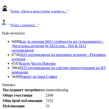
“
Точна, сбита и ясна статия, в която е...
”
“
Успех с проекта!...
”
Най-четеното
9498
Как да оценим SEO стойността на съдържанието -
Дигитална агенция W-SEO.com - Уеб & SEO
оптимизация
6734
SEO оптимизация на рекламни агенции - Рекламна
агенция
6545
Кърти Чисти Извозва
5864
SEO оптимизация на сайтове принадлежащи на ИТ
компании
5640
Ремонт на баня София
Statistics
Последният потребител
mmmvideosbg
Общо участници
2309
Общ брой публикации
7252
Публикации
33