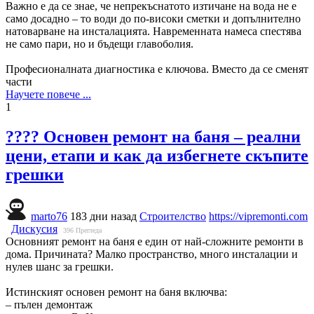
Важно е да се знае, че непрекъснатото изтичане на вода не е
само досадно – то води до по-високи сметки и допълнително
натоварване на инсталацията. Навременната намеса спестява
не само пари, но и бъдещи главоболия.
Професионалната диагностика е ключова. Вместо да се сменят
части
Научете повече ...
1
???? Основен ремонт на баня – реални
цени, етапи и как да избегнете скъпите
грешки
marto76
183 дни назад
Строителство
https://vipremonti.com
Дискусия
396
Прегледа
Основният ремонт на баня е един от най-сложните ремонти в
дома. Причината? Малко пространство, много инсталации и
нулев шанс за грешки.
Истинският основен ремонт на баня включва:
– пълен демонтаж