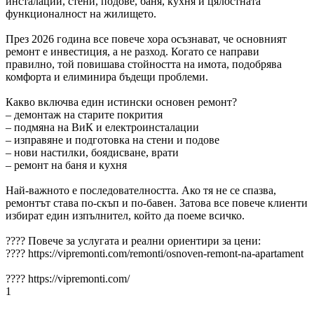
инсталации, стени, подове, баня, кухня и цялостната
функционалност на жилището.
През 2026 година все повече хора осъзнават, че основният
ремонт е инвестиция, а не разход. Когато се направи
правилно, той повишава стойността на имота, подобрява
комфорта и елиминира бъдещи проблеми.
Какво включва един истински основен ремонт?
– демонтаж на старите покрития
– подмяна на ВиК и електроинсталации
– изправяне и подготовка на стени и подове
– нови настилки, боядисване, врати
– ремонт на баня и кухня
Най-важното е последователността. Ако тя не се спазва,
ремонтът става по-скъп и по-бавен. Затова все повече клиенти
избират един изпълнител, който да поеме всичко.
???? Повече за услугата и реални ориентири за цени:
???? https://vipremonti.com/remonti/osnoven-remont-na-apartament
???? https://vipremonti.com/
1