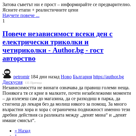
Затова съветът ни е прост – информирайте се предварително.
Ясните етапи + реалистичните цени
Научете повече ...
1
Повече независимост всеки ден с
електрически триколки и
четириколки - Author.bg - гост
авторство
petromir
184 дни назад
Ново
България
https://author.bg
Дискусия
135
Прегледа
Независимостта не винаги означава да правиш големи неща.
Понякога тя се крие в малките, почти незабележими моменти
– да излезеш сам до магазина, да се разходиш в парка, да
стигнеш до лекаря без да молиш някого за помощ. За много
възрастни хора и хора с ограничена подвижност именно тези
дребни действия са разликата между „денят мина“ и „денят
имаше смисъл“.
« Назад