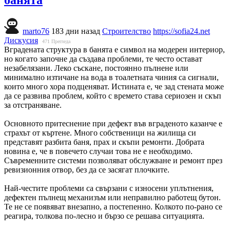
marto76
183 дни назад
Строителство
https://sofia24.net
Дискусия
471
Прегледа
Вградената структура в банята е символ на модерен интериор,
но когато започне да създава проблеми, те често остават
незабелязани. Леко съскане, постоянно пълнене или
минимално изтичане на вода в тоалетната чиния са сигнали,
които много хора подценяват. Истината е, че зад стената може
да се развива проблем, който с времето става сериозен и скъп
за отстраняване.
Основното притеснение при дефект във вграденото казанче е
страхът от къртене. Много собственици на жилища си
представят разбита баня, прах и скъпи ремонти. Добрата
новина е, че в повечето случаи това не е необходимо.
Съвременните системи позволяват обслужване и ремонт през
ревизионния отвор, без да се засягат плочките.
Най-честите проблеми са свързани с износени уплътнения,
дефектен пълнещ механизъм или неправилно работещ бутон.
Те не се появяват внезапно, а постепенно. Колкото по-рано се
реагира, толкова по-лесно и бързо се решава ситуацията.