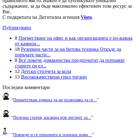
правилното място. Важно е да публикувате уникално
съдържание, за да бъде максимално ефективен този ресурс за
Вас.
С подкрепата на Дигитална агенция
Viseo
.
Публикувано
8
Преместване на офис и как организацията е по-важна
от камион...
18
Резервни части за на битова техника Откъде да
поръчате части...
8
Все повече домакинства предпочитат да поправят
старите си ел...
12
Детски столчета за кола
13
Висококачествени грил тигани
Последни комментари
“
Приветствам админа да не позволява да се...
”
“
Полезна статия, касаеща нов хостинг за...
”
“
Повреди и се пералнята и поръчах нови...
”