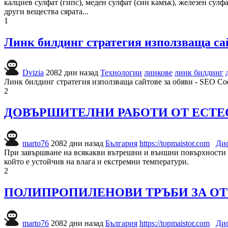
калциев сулфат (гипс), меден сулфат (син камък), железен сул
други вещества сярата...
1
Линк билдинг стратегия използваща сай
Dvizia
2082 дни назад
Технологии
линкове
линк билдинг
Линк билдинг стратегия използваща сайтове за обяви - SEO Со
2
ДОВЪРШИТЕЛНИ РАБОТИ ОТ ЕСТЕ
marto76
2082 дни назад
България
https://topmaistor.com
Ди
При завършване на всякакви вътрешни и външни повърхности е
който е устойчив на влага и екстремни температури.
2
ПОЛИПРОПИЛЕНОВИ ТРЪБИ ЗА О
marto76
2082 дни назад
България
https://topmaistor.com
Ди