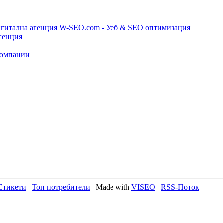
игитална агенция W-SEO.com - Уеб & SEO оптимизация
генция
компании
Етикети
|
Топ потребители
| Made with
VISEO
|
RSS-Поток