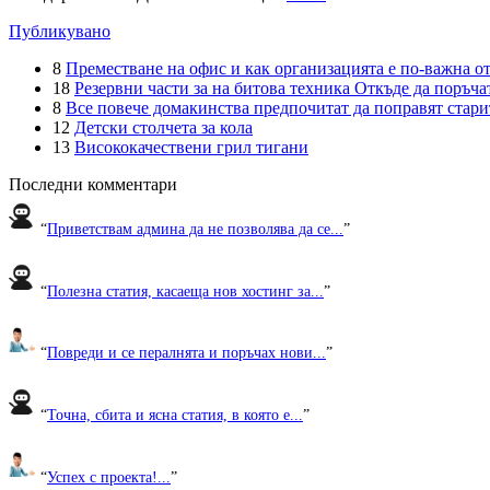
Публикувано
8
Преместване на офис и как организацията е по-важна от
18
Резервни части за на битова техника Откъде да поръчат
8
Все повече домакинства предпочитат да поправят старите
12
Детски столчета за кола
13
Висококачествени грил тигани
Последни комментари
“
Приветствам админа да не позволява да се...
”
“
Полезна статия, касаеща нов хостинг за...
”
“
Повреди и се пералнята и поръчах нови...
”
“
Точна, сбита и ясна статия, в която е...
”
“
Успех с проекта!...
”