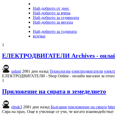
Най-доброто от днес
Най-доброто за вчера
Най-доброто за седмицата
Най-доброто за месеца
Най-доброто за годината
всички
1
ЕЛЕКТРОДВИГАТЕЛИ Archives - онлайн 
uslugi
2081 дни назад
Технологии
електродвигатели
елект
ЕЛЕКТРОДВИГАТЕЛИ - Shop Online - онлайн магазин за отопле
1
Приложение на сярата в земеделието
elpak3
2081 дни назад
България
приложение на сярата
http
Сяра на прах. Още в училище се учи, че когато взаимодействат 