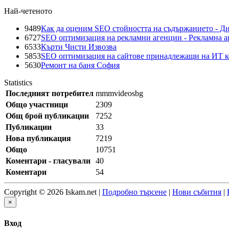
Най-четеното
9489
Как да оценим SEO стойността на съдържанието - Д
6727
SEO оптимизация на рекламни агенции - Рекламна а
6533
Кърти Чисти Извозва
5853
SEO оптимизация на сайтове принадлежащи на ИТ 
5630
Ремонт на баня София
Statistics
Последният потребител
mmmvideosbg
Общо участници
2309
Общ брой публикации
7252
Публикации
33
Нова публикация
7219
Общо
10751
Коментари - гласували
40
Коментари
54
Copyright © 2026 Iskam.net |
Подробно търсене
|
Нови събития
|
×
Вход