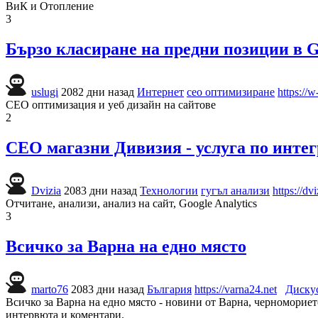
ВиК и Отопление
3
Бързо класиране на предни позиции в Go
uslugi
2082 дни назад
Интернет
сео оптимизиране
https://
СЕО оптимизация и уеб дизайн на сайтове
2
СЕО магазни Дивизия - услуга по инте
Dvizia
2083 дни назад
Технологии
гугъл анализи
https://dv
Отчитане, анализи, анализ на сайт, Google Analytics
3
Всичко за Варна на едно място
marto76
2083 дни назад
България
https://varna24.net
Диску
Всичко за Варна на едно място - новини от Варна, черномориет
интервюта и коментари.