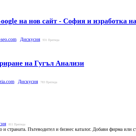
ogle на нов сайт - София и изработка на
w-seo.com
Дискусия
931
Прегледа
гриране на Гугъл Анализи
izia.com
Дискусия
783
Прегледа
сия
811
Прегледа
о и страната. Пътеводител и бизнес каталог. Добави фирма или 