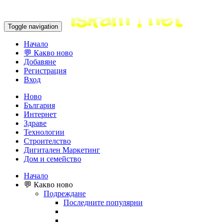
Toggle navigation
Начало
💬 Какво ново
Добавяне
Регистрация
Вход
Ново
България
Интернет
Здраве
Технологии
Строителство
Дигитален Маркетинг
Дом и семейство
Начало
💬 Какво ново
Подреждане
Последните популярни