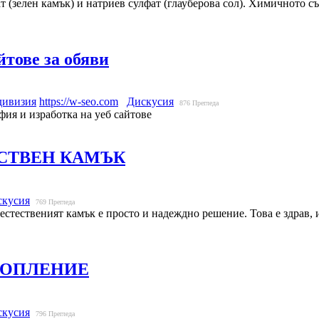
фат (зелен камък) и натриев сулфат (глауберова сол). Химичното
тове за обяви
дивизия
https://w-seo.com
Дискусия
876
Прегледа
фия и изработка на уеб сайтове
СТВЕН КАМЪК
скусия
769
Прегледа
стественият камък е просто и надеждно решение. Това е здрав, 
ТОПЛЕНИЕ
скусия
796
Прегледа