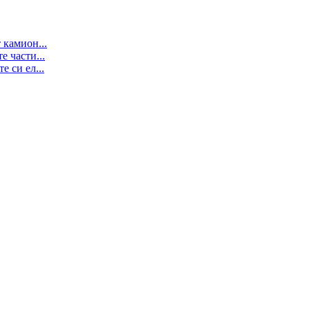
 камион...
е части...
 си ел...