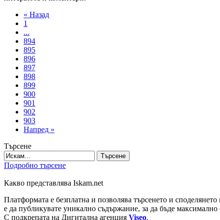
« Назад
1
...
894
895
896
897
898
899
900
901
902
903
Напред »
Търсене
Търсене
Подробно търсене
Какво представлява Iskam.net
Платформата е безплатна и позволява търсенето и споделянето 
е да публикувате уникално съдържание, за да бъде максимално 
С подкрепата на Дигитална агенция
Viseo
.