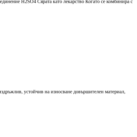
 съединение H2SO4 Сярата като лекарство Когато се комбинира с
издръжлив, устойчив на износване довършителен материал,