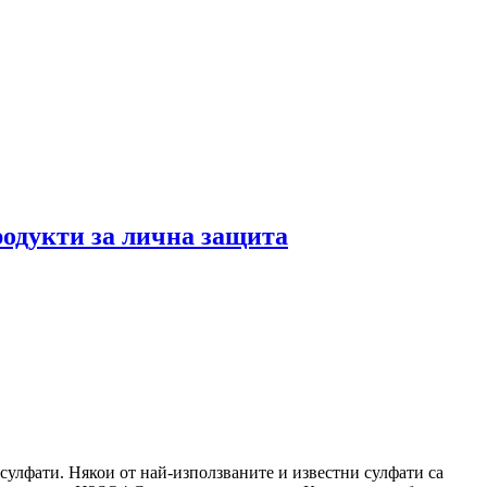
одукти за лична защита
 сулфати. Някои от най-използваните и известни сулфати са