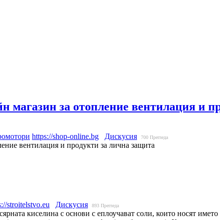
магазин за отопление вентилация и пр
ромотори
https://shop-online.bg
Дискусия
700
Прегледа
ние вентилация и продукти за лична защита
s://stroitelstvo.eu
Дискусия
893
Прегледа
сярната киселина с основи с еплоучават соли, които носят името