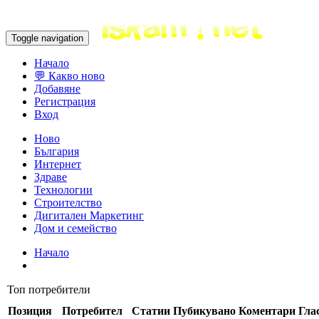
Toggle navigation
Начало
💬 Какво ново
Добавяне
Регистрация
Вход
Ново
България
Интернет
Здраве
Технологии
Строителство
Дигитален Маркетинг
Дом и семейство
Начало
Топ потребители
Позиция
Потребител
Статии
Пубикувано
Комeнтари
Гла