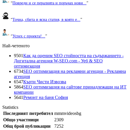
“
Повреди и се пералнята и поръчах нови...
”
“
Точна, сбита и ясна статия, в която е...
”
“
Успех с проекта!...
”
Най-четеното
9501
Как да оценим SEO стойността на съдържанието -
Дигитална агенция W-SEO.com - Уеб & SEO
оптимизация
6734
SEO оптимизация на рекламни агенции - Рекламна
агенция
6547
Кърти Чисти Извозва
5864
SEO оптимизация на сайтове принадлежащи на ИТ
компании
5641
Ремонт на баня София
Statistics
Последният потребител
mmmvideosbg
Общо участници
2309
Общ брой публикации
7252