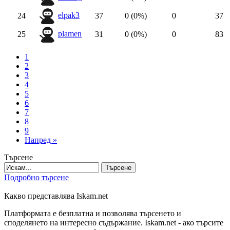
elpak3
24
37
0 (0%)
0
37
plamen
25
31
0 (0%)
0
83
1
2
3
4
5
6
7
8
9
Напред »
Търсене
Търсене
Подробно търсене
Какво представлява Iskam.net
Платформата е безплатна и позволява търсенето и
споделянето на интересно съдържание. Iskam.net - ако търсите