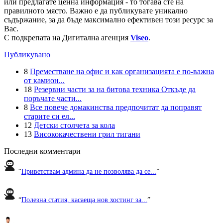
или предлагате ценна информация - то тогава сте на
правилното място. Важно е да публикувате уникално
съдържание, за да бъде максимално ефективен този ресурс за
Вас.
С подкрепата на Дигитална агенция
Viseo
.
Публикувано
8
Преместване на офис и как организацията е по-важна
от камион...
18
Резервни части за на битова техника Откъде да
поръчате части...
8
Все повече домакинства предпочитат да поправят
старите си ел...
12
Детски столчета за кола
13
Висококачествени грил тигани
Последни комментари
“
Приветствам админа да не позволява да се...
”
“
Полезна статия, касаеща нов хостинг за...
”