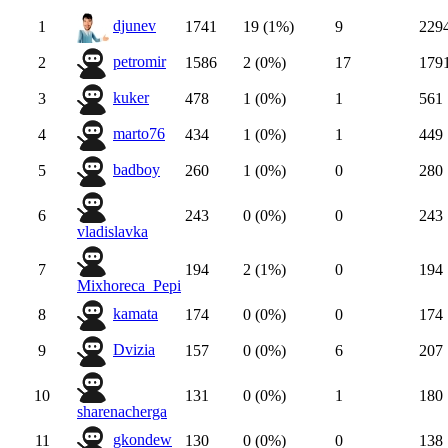
djunev
1
1741
19 (1%)
9
229
petromir
2
1586
2 (0%)
17
179
kuker
3
478
1 (0%)
1
561
marto76
4
434
1 (0%)
1
449
badboy
5
260
1 (0%)
0
280
6
243
0 (0%)
0
243
vladislavka
7
194
2 (1%)
0
194
Mixhoreca_Pepi
kamata
8
174
0 (0%)
0
174
Dvizia
9
157
0 (0%)
6
207
10
131
0 (0%)
1
180
sharenacherga
gkondew
11
130
0 (0%)
0
138