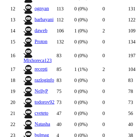
ognyan
12
113
0 (0%)
0
131
barbayani
13
112
0 (0%)
0
122
daweb
14
106
1 (0%)
2
109
Proton
15
132
0 (0%)
0
134
16
83
0 (0%)
0
197
Mixhoreca123
recepti
17
85
1 (1%)
2
104
razloginfo
18
83
0 (0%)
0
83
NellyP
19
75
0 (0%)
0
78
todorov92
20
73
0 (0%)
0
73
cveteto
21
47
0 (0%)
0
56
Natasha
22
40
0 (0%)
0
40
bulmag
23
4
0 (0%)
0
38