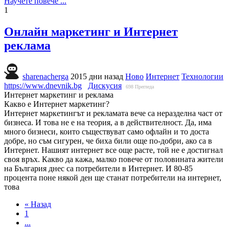
Научете повече ...
1
Онлайн маркетинг и Интернет
реклама
sharenacherga
2015 дни назад
Ново
Интернет
Технологии
https://www.dnevnik.bg
Дискусия
698
Прегледа
Интернет маркетинг и реклама
Какво е Интернет маркетинг?
Интернет маркетингът и рекламата вече са неразделна част от
бизнеса. И това не е на теория, а в действителност. Да, има
много бизнеси, които съществуват само офлайн и то доста
добре, но съм сигурен, че биха били още по-добри, ако са в
Интернет. Нашият интернет все още расте, той не е достигнал
своя връх. Какво да кажа, малко повече от половината жители
на България днес са потребители в Интернет. И 80-85
процента поне някой ден ще станат потребители на интернет,
това
« Назад
1
...