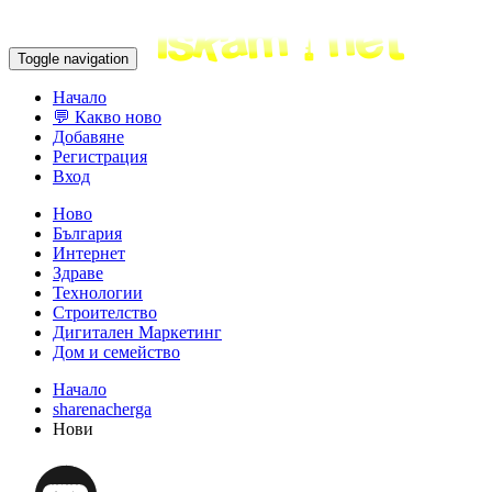
Toggle navigation
Начало
💬 Какво ново
Добавяне
Регистрация
Вход
Ново
България
Интернет
Здраве
Технологии
Строителство
Дигитален Маркетинг
Дом и семейство
Начало
sharenacherga
Нови