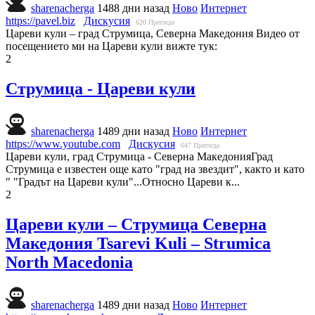
sharenacherga
1488 дни назад
Ново
Интернет
https://pavel.biz
Дискусия
620
Прегледа
Цареви кули – град Струмица, Северна Македония Видео от
посещението ми на Цареви кули вижте тук:
2
Струмица - Цареви кули
sharenacherga
1489 дни назад
Ново
Интернет
https://www.youtube.com
Дискусия
647
Прегледа
Цареви кули, град Струмица - Северна МакедонияГрад
Струмица е известен още като "град на звездит", както и като
" "Градът на Цареви кули"...Относно Цареви к...
2
Цареви кули – Струмица Северна
Македония Tsarevi Kuli – Strumica
North Macedonia
sharenacherga
1489 дни назад
Ново
Интернет