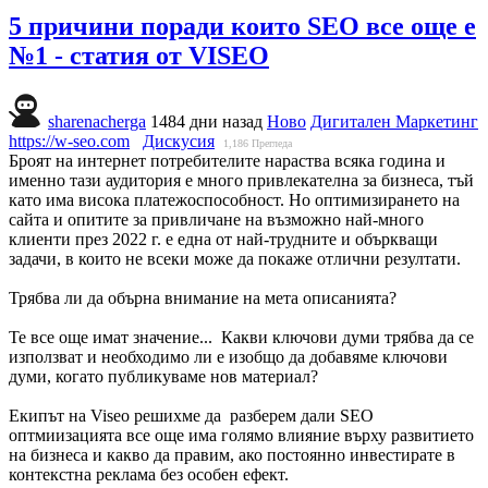
5 причини поради които SEO все още е
№1 - статия от VISEO
sharenacherga
1484 дни назад
Ново
Дигитален Маркетинг
https://w-seo.com
Дискусия
1,186
Прегледа
Броят на интернет потребителите нараства всяка година и
именно тази аудитория е много привлекателна за бизнеса, тъй
като има висока платежоспособност. Но оптимизирането на
сайта и опитите за привличане на възможно най-много
клиенти през 2022 г. е една от най-трудните и объркващи
задачи, в които не всеки може да покаже отлични резултати.
Трябва ли да обърна внимание на мета описанията?
Те все още имат значение... Какви ключови думи трябва да се
използват и необходимо ли е изобщо да добавяме ключови
думи, когато публикуваме нов материал?
Екипът на Viseo решихме да разберем дали SEO
оптмиизацията все още има голямо влияние върху развитието
на бизнеса и какво да правим, ако постоянно инвестирате в
контекстна реклама без особен ефект.