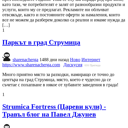
като тази, че потребителят е залят от разнообразни продукти и
услуги, които му се предлагат. Рекламите ни облъчват
отвсякъде, както и постоянните оферти за намаления, които
все не можем да разберем доколко са реални и имаме нужда да
[…]
1
Паркът в град Струмица
sharenacherga
1488 дни назад
Ново
Интернет
https://www.sharenacherga.com
Дискусия
616
Прегледа
Много приятно място за разходки, намиращо се точно до
центъра на град Струмица, място, което е чудесно да се
съчетае с похапване в някое от хубавите заведения в града!
1
Strumica Fortress (Цареви кули) -
Травъл блог на Павел Джунев