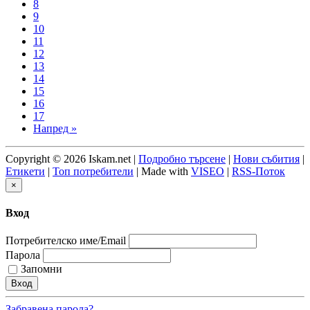
8
9
10
11
12
13
14
15
16
17
Напред »
Copyright © 2026 Iskam.net |
Подробно търсене
|
Нови събития
|
Етикети
|
Топ потребители
| Made with
VISEO
|
RSS-Поток
×
Вход
Потребителско име/Email
Парола
Запомни
Забравена парола?