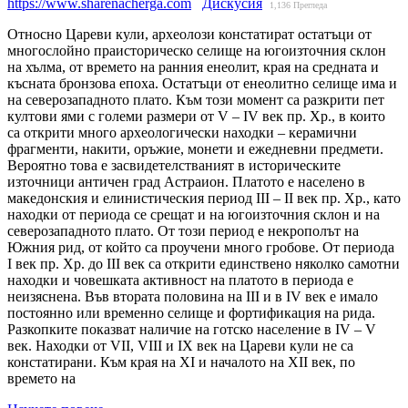
https://www.sharenacherga.com
Дискусия
1,136
Прегледа
Относно Цареви кули, археолози констатират остатъци от
многослойно праисторическо селище на югоизточния склон
на хълма, от времето на ранния енеолит, края на средната и
късната бронзова епоха. Остатъци от енеолитно селище има и
на северозападното плато. Към този момент са разкрити пет
култови ями с големи размери от V – IV век пр. Хр., в които
са открити много археологически находки – керамични
фрагменти, накити, оръжие, монети и ежедневни предмети.
Вероятно това е засвидетелстваният в историческите
източници античен град Астраион. Платото е населено в
македонския и елинистическия период III – II век пр. Хр., като
находки от периода се срещат и на югоизточния склон и на
северозападното плато. От този период е некрополът на
Южния рид, от който са проучени много гробове. От периода
Ι век пр. Хр. до ΙΙΙ век са открити единствено няколко самотни
находки и човешката активност на платото в периода е
неизяснена. Във втората половина на III и в IV век е имало
постоянно или временно селище и фортификация на рида.
Разкопките показват наличие на готско население в IV – V
век. Находки от VII, VIII и IX век на Цареви кули не са
констатирани. Към края на ХІ и началото на ХІІ век, по
времето на