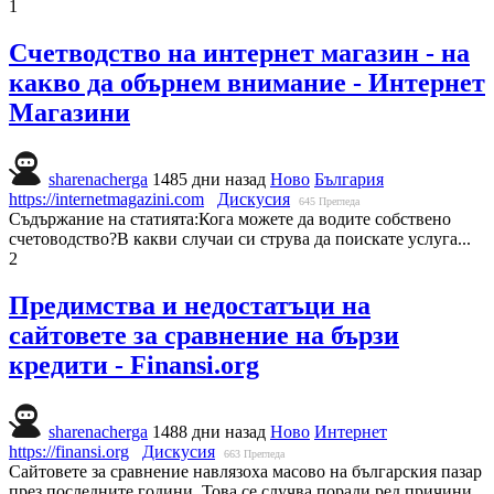
1
Счетводство на интернет магазин - на
какво да обърнем внимание - Интернет
Магазини
sharenacherga
1485 дни назад
Ново
България
https://internetmagazini.com
Дискусия
645
Прегледа
Съдържание на статията:Кога можете да водите собствено
счетоводство?В какви случаи си струва да поискате услуга...
2
Предимства и недостатъци на
сайтовете за сравнение на бързи
кредити - Finansi.org
sharenacherga
1488 дни назад
Ново
Интернет
https://finansi.org
Дискусия
663
Прегледа
Сайтовете за сравнение навлязоха масово на българския пазар
през последните години. Това се случва поради ред причини,