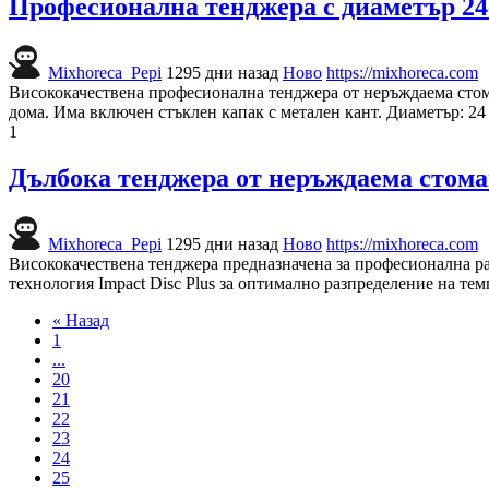
Професионална тенджера с диаметър 2
Mixhoreca_Pepi
1295 дни назад
Ново
https://mixhoreca.com
Висококачествена професионална тенджера от неръждаема стома
дома. Има включен стъклен капак с метален кант. Диаметър: 24 
1
Дълбока тенджера от неръждаема стоман
Mixhoreca_Pepi
1295 дни назад
Ново
https://mixhoreca.com
Висококачествена тенджера предназначена за професионална раб
технология Impact Disc Plus за оптимално разпределение на тем
« Назад
1
...
20
21
22
23
24
25