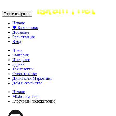
Toggle navigation
Начало
💬 Какво ново
Добавяне
Регистрация
Вход
Ново
България
Интернет
Здраве
Технологии
Строителство
Дигитален Маркетинг
Дом и семейство
Начало
Mixhoreca_Pepi
Гласували положително