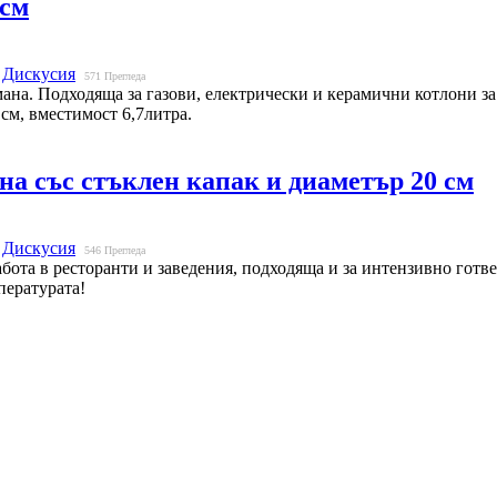
4см
Дискусия
571
Прегледа
на. Подходяща за газови, електрически и керамични котлони за 
см, вместимост 6,7литра.
а със стъклен капак и диаметър 20 см
Дискусия
546
Прегледа
ота в ресторанти и заведения, подходяща и за интензивно готвен
пературата!