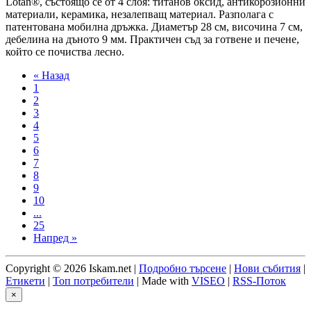
Lotan®, състоящо се от 4 слоя: титанов оксид, антикорозионни
материали, керамика, незалепващ материал. Разполага с
патентована мобилна дръжка. Диаметър 28 см, височина 7 см,
дебелина на дъното 9 мм. Практичен съд за готвене и печене,
който се почиства лесно.
« Назад
1
2
3
4
5
6
7
8
9
10
...
25
Напред »
Copyright © 2026 Iskam.net |
Подробно търсене
|
Нови събития
|
Етикети
|
Топ потребители
| Made with
VISEO
|
RSS-Поток
×