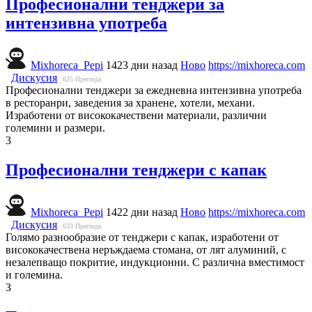
Професионални тенджери за
интензивна употреба
Mixhoreca_Pepi
1423 дни назад
Ново
https://mixhoreca.com
Дискусия
625
Прегледа
Професионални тенджери за ежедневна интензивна употреба
в ресторанри, заведения за хранене, хотели, механи.
Изработени от висококачествени материали, различни
големини и размери.
3
Професионални тенджери с капак
Mixhoreca_Pepi
1422 дни назад
Ново
https://mixhoreca.com
Дискусия
633
Прегледа
Голямо разнообразие от тенджери с капак, изработени от
висококачествена неръждаема стомана, от лят алуминий, с
незалепващо покритие, индукционни. С различна вместимост
и големина.
3