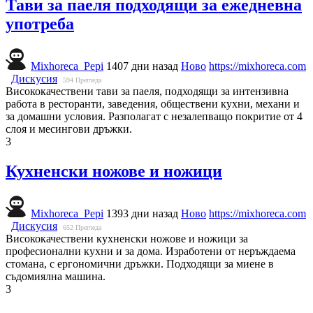
Тави за паеля подходящи за ежедневна
употреба
Mixhoreca_Pepi
1407 дни назад
Ново
https://mixhoreca.com
Дискусия
594
Прегледа
Висококачествени тави за паеля, подходящи за интензивна
работа в ресторанти, заведения, обществени кухни, механи и
за домашни условия. Разполагат с незалепващо покритие от 4
слоя и месингови дръжки.
3
Кухненски ножове и ножици
Mixhoreca_Pepi
1393 дни назад
Ново
https://mixhoreca.com
Дискусия
652
Прегледа
Висококачествени кухненски ножове и ножици за
професионални кухни и за дома. Изработени от неръждаема
стомана, с ергономични дръжки. Подходящи за миене в
съдомиялна машина.
3