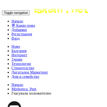
Toggle navigation
Начало
💬 Какво ново
Добавяне
Регистрация
Вход
Ново
България
Интернет
Здраве
Технологии
Строителство
Дигитален Маркетинг
Дом и семейство
Начало
Mixhoreca_Pepi
Гласували положително