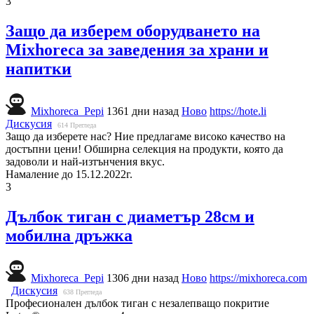
3
Защо да изберем оборудването на
Mixhoreca за заведения за храни и
напитки
Mixhoreca_Pepi
1361 дни назад
Ново
https://hote.li
Дискусия
614
Прегледа
Защо да изберете нас? Ние предлагаме високо качество на
достъпни цени! Обширна селекция на продукти, която да
задоволи и най-изтънчения вкус.
Намаление до 15.12.2022г.
3
Дълбок тиган с диаметър 28см и
мобилна дръжка
Mixhoreca_Pepi
1306 дни назад
Ново
https://mixhoreca.com
Дискусия
638
Прегледа
Професионален дълбок тиган с незалепващо покритие