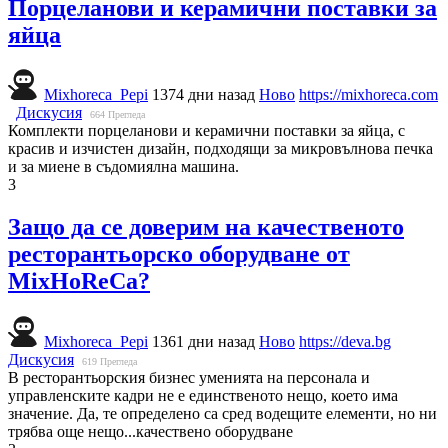
Порцеланови и керамични поставки за
яйца
Mixhoreca_Pepi
1374 дни назад
Ново
https://mixhoreca.com
Дискусия
664
Прегледа
Комплекти порцеланови и керамични поставки за яйца, с
красив и изчистен дизайн, подходящи за микровълнова печка
и за миене в съдомиялна машина.
3
Защо да се доверим на качественото
ресторантьорско оборудване от
MixHoReCa?
Mixhoreca_Pepi
1361 дни назад
Ново
https://deva.bg
Дискусия
619
Прегледа
В ресторантьорския бизнес уменията на персонала и
управленските кадри не е единственото нещо, което има
значение. Да, те определено са сред водещите елементи, но ни
трябва още нещо...качествено оборудване