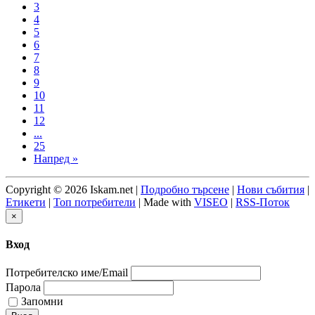
3
4
5
6
7
8
9
10
11
12
...
25
Напред »
Copyright © 2026 Iskam.net |
Подробно търсене
|
Нови събития
|
Етикети
|
Топ потребители
| Made with
VISEO
|
RSS-Поток
×
Вход
Потребителско име/Email
Парола
Запомни