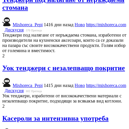
стомана
Mixhoreca_Pepi
1416 дни назад
Ново
https://mixhoreca.com
Дискусия
570
Прегледа
Тенджери под налягане от неръждаема стомана, изработени от
производители на кухненски аксесоари, които са се доказали
на пазара със своите висококачествени продукти. Голям избор
от големина и вместимост.
2
Уок тенджери с незалепващо покритие
Mixhoreca_Pepi
1415 дни назад
Ново
https://mixhoreca.com
Дискусия
602
Прегледа
Уок тенджери, изработени от висококачествени материали с
незалепващо покритие, подходящи за всякакъв вид котлони.
2
Касероли за интензивна употреба