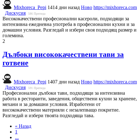
Mixhoreca_Pepi
1414 дни назад
Ново
https://mixhoreca.com
Дискусия
586
Прегледа
Висококачествени професионални касероли, подходящи за
интензивна ежедневна употреба в професионални кухни и за
домашни условия. Разгледай и избери своя подходящ размер и
големина.
2
Дълбоки висококачествени тави за
готвене
Mixhoreca_Pepi
1407 дни назад
Ново
https://mixhoreca.com
Дискусия
591
Прегледа
Професионални дълбоки тави, подходящи за интензивна
работа в ресторанти, заведения, обществени кухни за хранене,
механи и за домашни условия. Изработени от
висококачествени материяли с незалепващо покритие.
Разгледай и избери твоята подходяща тава.
« Назад
1
...