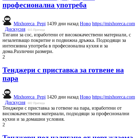
професионална употреба
Mixhoreca_Pepi
1439 дни назад
Ново
https://mixhoreca.com
Дискусия
615
Прегледа
Тигани за сос, изработени от висококачествени материали, с
незалепващо покритие и подвижна дръжка. Подходящи за
интензивна употреба в професионална кухня и за
дома.Различни размери.
2
Тенджери с приставка за готвене на
пара
Mixhoreca_Pepi
1420 дни назад
Ново
https://mixhoreca.com
Дискусия
602
Прегледа
Тенджери с приставка за готвене на пара, изработени от
висококачествени материали, подходящи за професионални
кухни и за домашни условия.
2
Тенджери под налягане от неръждаема