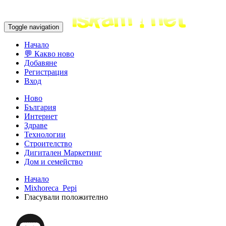
Toggle navigation
Начало
💬 Какво ново
Добавяне
Регистрация
Вход
Ново
България
Интернет
Здраве
Технологии
Строителство
Дигитален Маркетинг
Дом и семейство
Начало
Mixhoreca_Pepi
Гласували положително