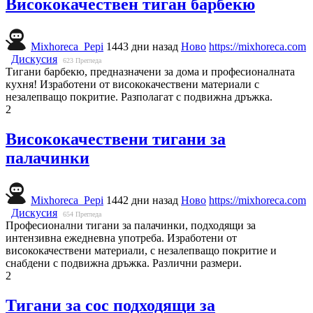
Висококачествен тиган барбекю
Mixhoreca_Pepi
1443 дни назад
Ново
https://mixhoreca.com
Дискусия
623
Прегледа
Тигани барбекю, предназначени за дома и професионалната
кухня! Изработени от висококачествени материали с
незалепващо покритие. Разполагат с подвижна дръжка.
2
Висококачествени тигани за
палачинки
Mixhoreca_Pepi
1442 дни назад
Ново
https://mixhoreca.com
Дискусия
654
Прегледа
Професионални тигани за палачинки, подходящи за
интензивна ежедневна употреба. Изработени от
висококачествени материали, с незалепващо покритие и
снабдени с подвижна дръжка. Различни размери.
2
Тигани за сос подходящи за