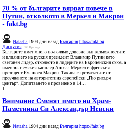
70 % от българите вярват повече в
Путин, отколкото в Меркел и Макрон
- fakt.bg
Natasha
1904 дни назад
България
https://fakt.bg
Дискусия
665
Прегледа
Българите имат много по-голямо доверие във възможностите
и влиянието на руския президент Владимир Путин като
световен лидер, отколкото в лидерите на Европейския съюз, а
именно- немския канцлер Ангела Меркел и френския
президент Еманюел Макрон. Такива са резултатите от
проучването на авторитетния европейски „Пю рисърч
център“. Допитването е проведено в 14…
1
Внимание Сменят името на Храм-
Паметника Св Александър Невски
Natasha
1904 дни назад
България
https://fakt.bg