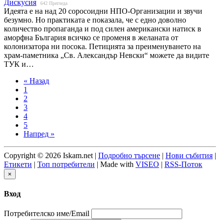
Дискусия
642
Прегледа
Идеята е на над 20 соросоидни НПО-Организации и звучи
безумно. Но практиката е показала, че с едно доволно
количество пропаганда и под силен американски натиск в
аморфна България всичко се променя в желаната от
колонизатора ни посока. Петицията за преименуването на
храм-паметника „Св. Александър Невски“ можете да видите
ТУК и…
« Назад
1
2
3
4
5
Напред »
Copyright © 2026 Iskam.net |
Подробно търсене
|
Нови събития
|
Етикети
|
Топ потребители
| Made with
VISEO
|
RSS-Поток
×
Вход
Потребителско име/Email