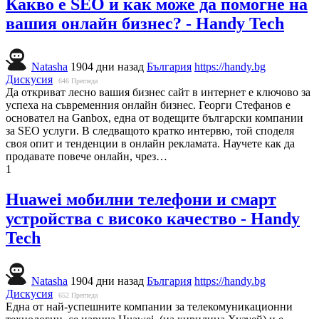
Какво е SEO и как може да помогне на
вашия онлайн бизнес? - Handy Tech
Natasha
1904 дни назад
България
https://handy.bg
Дискусия
646
Прегледа
Да откриват лесно вашия бизнес сайт в интернет е ключово за
успеха на съвременния онлайн бизнес. Георги Стефанов е
основател на Ganbox, една от водещите български компании
за SEO услуги. В следващото кратко интервю, той споделя
своя опит и тенденции в онлайн рекламата. Научете как да
продавате повече онлайн, чрез…
1
Huawei мобилни телефони и смарт
устройства с високо качество - Handy
Tech
Natasha
1904 дни назад
България
https://handy.bg
Дискусия
652
Прегледа
Една от най-успешните компании за телекомуникационни