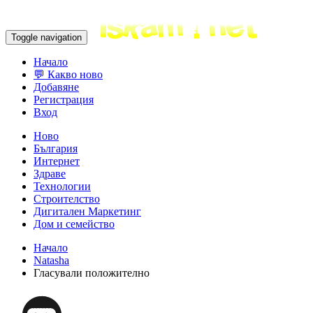
Toggle navigation
Начало
💬 Какво ново
Добавяне
Регистрация
Вход
Ново
България
Интернет
Здраве
Технологии
Строителство
Дигитален Маркетинг
Дом и семейство
Начало
Natasha
Гласували положително