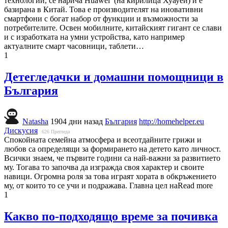
технологии, се нарича Huawei (на кирилица Хуауей) и е
базирана в Китай. Това е производителят на иновативни
смартфони с богат набор от функции и възможности за
потребителите. Освен мобилните, китайският гигант се слави
и с изработката на умни устройства, като например
актуалните смарт часовници, таблети…
1
Детегледачки и домашни помощници в
България
Natasha
1904 дни назад
България
http://homehelper.eu
Дискусия
626
Прегледа
Спокойната семейна атмосфера и всеотдайните грижи и
любов са определящи за формирането на детето като личност.
Всички знаем, че първите години са най-важни за развитието
му. Тогава то започва да изгражда своя характер и своите
навици. Огромна роля за това играят хората в обкръжението
му, от които то се учи и подражава. Главна цел наRead more
1
Какво по-подходящо време за почивка