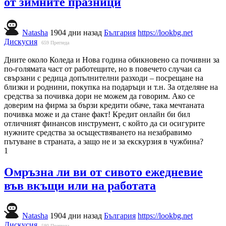
от зимните празници
Natasha
1904 дни назад
България
https://lookbg.net
Дискусия
659
Прегледа
Дните около Коледа и Нова година обикновено са почивни за
по-голямата част от работещите, но в повечето случаи са
свързани с редица допълнителни разходи – посрещане на
близки и роднини, покупка на подаръци и т.н. За отделяне на
средства за почивка дори не можем да говорим. Ако се
доверим на фирма за бързи кредити обаче, така мечтаната
почивка може и да стане факт! Кредит онлайн би бил
отличният финансов инструмент, с който да си осигурите
нужните средства за осъществяването на незабравимо
пътуване в страната, а защо не и за екскурзия в чужбина?
1
Омръзна ли ви от сивото ежедневие
във вкъщи или на работата
Natasha
1904 дни назад
България
https://lookbg.net
Дискусия
580
Прегледа