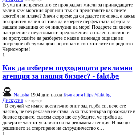
В ума ви непрекъснато се прокрадват мисли за прииждащите
вълни към морския бряг или пък си представяте как пиете
коктейл на плажа? Значи е време да си дадете почивка, а какъв
по-приятен начин от това да изберете перфектната оферта за
вашата ваканция от ол инклузив на море! Подарете си свежо
настроение с неустоимите предложения за пълен пансион и
не пропускайте да разберете с какви изненади още ще ви
посрещне обслужващият персонал в топ хотелите по родното
Черноморие!
1
Как да изберем подходящата рекламна
агенция за нашия бизнес? - fakt.bg
Natasha
1904 дни назад
България
https://fakt.bg
Дискусия
652
Прегледа
В случай че имате достатъчно опит зад гърба си, вече сте
наясно, че без реклама не става. Ако пък тепърва прохождате в
бизнес средите, съвсем скоро ще се убедите, че трябва да
доверите част от усилията си на рекламна агенция. И ако до
решението за стартиране на сътрудничество с…
1