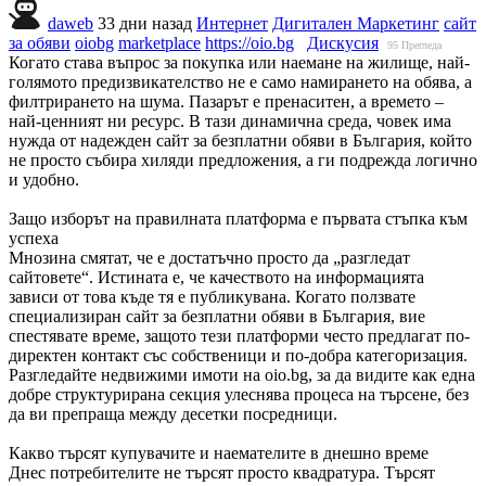
daweb
33 дни назад
Интернет
Дигитален Маркетинг
сайт
за обяви
oiobg
marketplace
https://oio.bg
Дискусия
95
Прегледа
Когато става въпрос за покупка или наемане на жилище, най-
голямото предизвикателство не е само намирането на обява, а
филтрирането на шума. Пазарът е пренаситен, а времето –
най-ценният ни ресурс. В тази динамична среда, човек има
нужда от надежден сайт за безплатни обяви в България, който
не просто събира хиляди предложения, а ги подрежда логично
и удобно.
Защо изборът на правилната платформа е първата стъпка към
успеха
Мнозина смятат, че е достатъчно просто да „разгледат
сайтовете“. Истината е, че качеството на информацията
зависи от това къде тя е публикувана. Когато ползвате
специализиран сайт за безплатни обяви в България, вие
спестявате време, защото тези платформи често предлагат по-
директен контакт със собственици и по-добра категоризация.
Разгледайте недвижими имоти на oio.bg, за да видите как една
добре структурирана секция улеснява процеса на търсене, без
да ви препраща между десетки посредници.
Какво търсят купувачите и наемателите в днешно време
Днес потребителите не търсят просто квадратура. Търсят