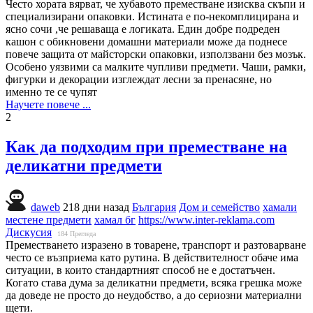
Често хората вярват, че хубавото преместване изисква скъпи и
специализирани опаковки. Истината е по-некомплицирана и
ясно сочи ,че решаваща е логиката. Един добре подреден
кашон с обикновени домашни материали може да поднесе
повече защита от майсторски опаковки, използвани без мозък.
Особено уязвими са малките чупливи предмети. Чаши, рамки,
фигурки и декорации изглеждат лесни за пренасяне, но
именно те се чупят
Научете повече ...
2
Как да подходим при преместване на
деликатни предмети
daweb
218 дни назад
България
Дом и семейство
хамали
местене предмети
хамал бг
https://www.inter-reklama.com
Дискусия
184
Прегледа
Преместването изразено в товарене, транспорт и разтоварване
често се възприема като рутина. В действителност обаче има
ситуации, в които стандартният способ не е достатъчен.
Когато става дума за деликатни предмети, всяка грешка може
да доведе не просто до неудобство, а до сериозни материални
щети.