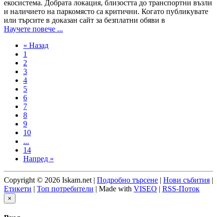
екосистема. Добрата локация, близостта до транспортни възли
и наличието на паркомясто са критични. Когато публикувате
или търсите в доказан сайт за безплатни обяви в
Научете повече ...
« Назад
1
2
3
4
5
6
7
8
9
10
...
14
Напред »
Copyright © 2026 Iskam.net |
Подробно търсене
|
Нови събития
|
Етикети
|
Топ потребители
| Made with
VISEO
|
RSS-Поток
×