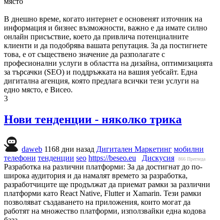
място
В днешно време, когато интернет е основенят източник на
информация и бизнес възможности, важно е да имате силно
онлайн присъствие, което да привлича потенциалните
клиенти и да подобрява вашата репутация. За да постигнете
това, е от съществено значение да разполагате с
професионални услуги в областта на дизайна, оптимизацията
за търсачки (SEO) и поддръжката на вашия уебсайт. Една
дигитална агенция, която предлага всички тези услуги на
едно място, е Висео.
3
Нови тенденции - няколко трика
daweb
1168 дни назад
Дигитален Маркетинг
мобилни
телефони
тенденции
seo
https://beseo.eu
Дискусия
866
Прегледа
Разработка на различни платформи: За да достигнат до по-
широка аудитория и да намалят времето за разработка,
разработчиците ще продължат да приемат рамки за различни
платформи като React Native, Flutter и Xamarin. Тези рамки
позволяват създаването на приложения, които могат да
работят на множество платформи, използвайки една кодова
база.