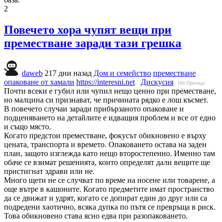
2
Повечето хора чупят вещи при
преместване заради тази грешка
daweb
217 дни назад
Дом и семейство
преместване
опаковане от хамали
https://interesni.net
Дискусия
180
Прегледа
Почти всеки е губил или чупил нещо ценно при преместване,
но малцина си признават, че причината рядко е лош късмет.
В повечето случаи заради прибързаното опаковане и
подценяването на детайлите е идващия проблем и все от едно
и също място.
Когато предстои преместване, фокусът обикновено е върху
цената, транспорта и времето. Опаковането остава на заден
план, защото изглежда като нещо второстепенно. Именно там
обаче се взимат решенията, които определят дали вещите ще
пристигнат здрави или не.
Много щети не се случват по време на носене или товарене, а
още вътре в кашоните. Когато предметите имат пространство
да се движат и удрят, когато се допират един до друг или са
подредени хаотично, всяка дупка по пътя се превръща в риск.
Това обикновено става ясно едва при разопаковането.