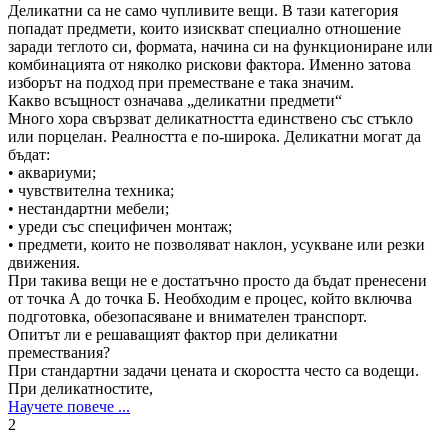
Деликатни са не само чупливите вещи. В тази категория
попадат предмети, които изискват специално отношение
заради теглото си, формата, начина си на функциониране или
комбинацията от няколко рискови фактора. Именно затова
изборът на подход при преместване е така значим.
Какво всъщност означава „деликатни предмети“
Много хора свързват деликатността единствено със стъкло
или порцелан. Реалността е по-широка. Деликатни могат да
бъдат:
• аквариуми;
• чувствителна техника;
• нестандартни мебели;
• уреди със специфичен монтаж;
• предмети, които не позволяват наклон, усукване или резки
движения.
При такива вещи не е достатъчно просто да бъдат пренесени
от точка А до точка Б. Необходим е процес, който включва
подготовка, обезопасяване и внимателен транспорт.
Опитът ли е решаващият фактор при деликатни
премествания?
При стандартни задачи цената и скоростта често са водещи.
При деликатностите,
Научете повече ...
2