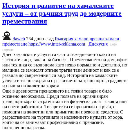
История и развитие на хамалските
услуги – от ръчния труд до модерните
премествания
daweb
234 дни назад
България
хамали
древни хамали
преместване
https://www.inter-reklama.com
Дискусия
1,050
Прегледа
Днес хамалските услуги са част от ежедневието както на
частните лица, така и на бизнеса. Преместването на дом, офис
или техника се възприема като нещо нормално и достъпно, но
малцина се замислят откъде тръгва тази дейност и как се е
развила до съвременния си вид. Историята на хамалските
услуги е тясно свързана с развитието на транспорта, градовете
и начина на живот на хората.
Още в древността пренасянето на тежки товари е било
жизнено необходимо. Преди появата на организиран
транспорт хората са разчитали на физическа сила – своята или
на наети работници. Товарите са се пренасяли на ръка, с
помощта на животни или примитивни превозни средства. С
разрастването на търговията и населението нуждата от хора,
които да се занимават професионално с пренасяне,
постепенно нараства.