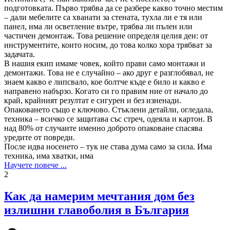
подготовката. Първо трябва да се разбере какво точно местим
– дали мебелите са хванати за стената, тухла ли е тя или
панел, има ли осветление вътре, трябва ли пълен или
частичен демонтаж. Това решение определя целия ден: от
инструментите, които носим, до това колко хора трябват за
задачата.
В нашия екип имаме човек, който прави само монтажи и
демонтажи. Това не е случайно – ако друг е разглобявал, не
знаем какво е липсвало, кое болтче къде е било и какво е
направено набързо. Когато си го правим ние от начало до
край, крайният резултат е сигурен и без изненади.
Опаковането също е ключово. Стъклени детайли, огледала,
техника – всичко се защитава със стреч, одеяла и картон. В
над 80% от случаите именно доброто опаковане спасява
уредите от повреди.
После идва носенето – тук не става дума само за сила. Има
техника, има хватки, има
Научете повече ...
2
Как да намерим мечтания дом без
излишни главоболия в България