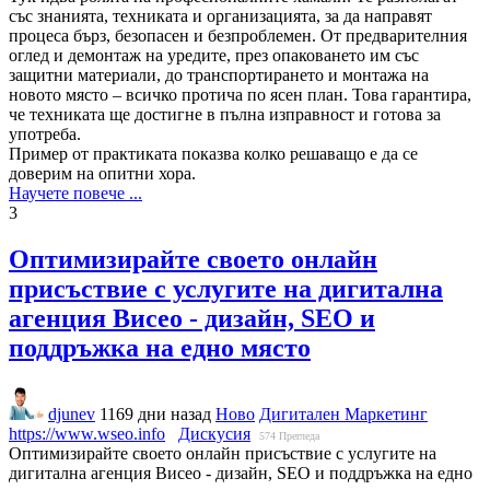
със знанията, техниката и организацията, за да направят
процеса бърз, безопасен и безпроблемен. От предварителния
оглед и демонтаж на уредите, през опаковането им със
защитни материали, до транспортирането и монтажа на
новото място – всичко протича по ясен план. Това гарантира,
че техниката ще достигне в пълна изправност и готова за
употреба.
Пример от практиката показва колко решаващо е да се
доверим на опитни хора.
Научете повече ...
3
Оптимизирайте своето онлайн
присъствие с услугите на дигитална
агенция Висео - дизайн, SEO и
поддръжка на едно място
djunev
1169 дни назад
Ново
Дигитален Маркетинг
https://www.wseo.info
Дискусия
574
Прегледа
Оптимизирайте своето онлайн присъствие с услугите на
дигитална агенция Висео - дизайн, SEO и поддръжка на едно