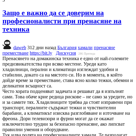
Защо е важно да се доверим на
професионалисти при пренасяне на
техника
daweb
312 дни назад
България
хамали
пренасяне
преместване
https://bit.ly
Дискусия
286
Прегледа
Пренасянето на домакинска техника е едно от най-големите
предизвикателства при всяко местене. Уреди като
хладилници, перални и климатици изглеждат удобни и
стабилни, докато са на мястото си. Но в момента, в който
дойде време за преместване, става ясно колко тежки, обемни и
деликатни всъщност са.
Често хората подценяват задачата и решават да я изпълнят
сами. Това обаче крие редица рискове – не само за уредите, но
и за самите тях. Хладилниците трябва да стоят изправени при
транспорт, пералните съдържат тежки и чувствителни
барабани, а климатикът изисква разглобяване и източване на
фреона. Дори телевизори и фурни могат да се окажат
изключително трудни за безопасно пренасяне, ако липсват
правилни умения и оборудване.
Тук идва ролята на професионалните хамали. Те разполагат