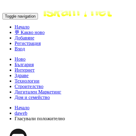
Toggle navigation
Начало
💬 Какво ново
Добавяне
Регистрация
Вход
Ново
България
Интернет
Здраве
Технологии
Строителство
Дигитален Маркетинг
Дом и семейство
Начало
daweb
Гласували положително