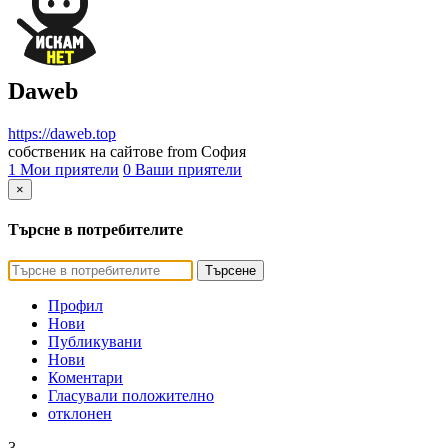
Daweb
https://daweb.top
собственик на сайтове from София
1 Мои приятели
0 Ваши приятели
×
Търсне в потребителите
Търсене
Профил
Нови
Публикувани
Нови
Коментари
Гласували положително
отклонен
3