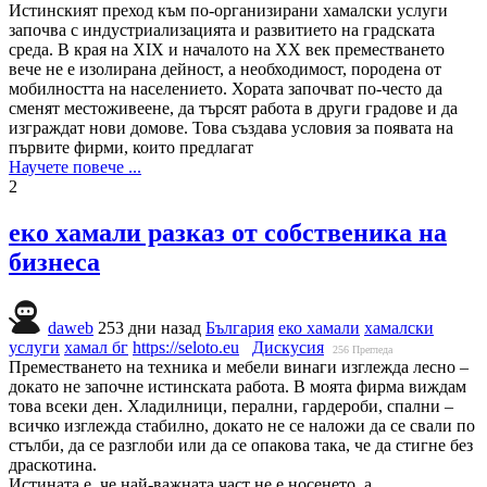
Истинският преход към по-организирани хамалски услуги
започва с индустриализацията и развитието на градската
среда. В края на XIX и началото на XX век преместването
вече не е изолирана дейност, а необходимост, породена от
мобилността на населението. Хората започват по-често да
сменят местоживеене, да търсят работа в други градове и да
изграждат нови домове. Това създава условия за появата на
първите фирми, които предлагат
Научете повече ...
2
еко хамали разказ от собственика на
бизнеса
daweb
253 дни назад
България
еко хамали
хамалски
услуги
хамал бг
https://seloto.eu
Дискусия
256
Прегледа
Преместването на техника и мебели винаги изглежда лесно –
докато не започне истинската работа. В моята фирма виждам
това всеки ден. Хладилници, перални, гардероби, спални –
всичко изглежда стабилно, докато не се наложи да се свали по
стълби, да се разглоби или да се опакова така, че да стигне без
драскотина.
Истината е, че най-важната част не е носенето, а