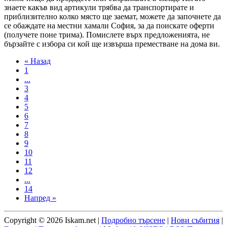
знаете какъв вид артикули трябва да транспортирате и
приблизително колко място ще заемат, можете да започнете да
се обаждате на местни хамали София, за да поискате оферти
(получете поне трима). Помислете върх предложенията, не
бързайте с избора си кой ще извърша преместване на дома ви.
« Назад
1
...
3
4
5
6
7
8
9
10
11
12
...
14
Напред »
Copyright © 2026 Iskam.net |
Подробно търсене
|
Нови събития
|