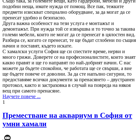
Също така, за големите вещи, като гардероби, мебели и други
подобни неща, имате нужда от помощ. Все пак, тежките
предмети изискват специално оборудване, за да могат да се
пренесат удобно и безопасно.
Друга важна особеност на тези услуга е монтажът и
демонтажът. При нужда той се извършва и то точно за такива
големи мебели, които не могат да се пренесат в цялостен вид.
Разбира се, когато се пренесат, те ще бъдат сглобени по същия
начин и поставят, където искате.
С хамалски услуги София ще си спестите време, нерви и
много грижи. Доверете се на професионалистите, които знаят
какво правят и ще го направят по най-добрият начин. С нас
можете да бъдете спокойни, че работата ще се свърши, а вие
ще бъдете повече от доволни. За да сте напълно сигурни, то
предоставяме всички документи за пренасянето – двустранен
протокол, както и застраховка в случай на повреда на някоя
вещ при самото пренасяне.
Научете повече ...
1
Преместване на аквариум в София от
умни хамали