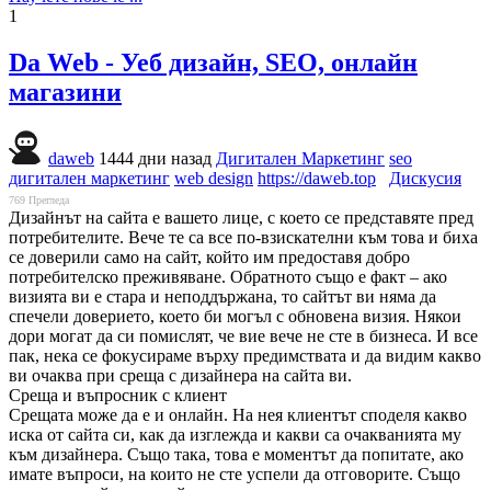
1
Da Web - Уеб дизайн, SEO, онлайн
магазини
daweb
1444 дни назад
Дигитален Маркетинг
seo
дигитален маркетинг
web design
https://daweb.top
Дискусия
769
Прегледа
Дизайнът на сайта е вашето лице, с което се представяте пред
потребителите. Вече те са все по-взискателни към това и биха
се доверили само на сайт, който им предоставя добро
потребителско преживяване. Обратното също е факт – ако
визията ви е стара и неподдържана, то сайтът ви няма да
спечели доверието, което би могъл с обновена визия. Някои
дори могат да си помислят, че вие вече не сте в бизнеса. И все
пак, нека се фокусираме върху предимствата и да видим какво
ви очаква при среща с дизайнера на сайта ви.
Среща и въпросник с клиент
Срещата може да е и онлайн. На нея клиентът споделя какво
иска от сайта си, как да изглежда и какви са очакванията му
към дизайнера. Също така, това е моментът да попитате, ако
имате въпроси, на които не сте успели да отговорите. Също