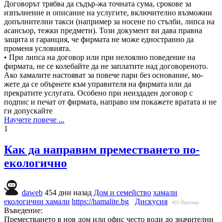
Договорът трябва да съдър-жа точната сума, срокове за
изпълнение и описание на услугите, включително възможни
допълнителни такси (например за носене по стълби, липса на
асансьор, тежки предмети). Този документ ви дава правна
защита и гаранция, че фирмата не може едностранно да
променя условията.
• При липса на договор или при нелоялно поведение на
фирмата, не се колебайте да не заплатите над договореното.
Ако хамалите настояват за повече пари без основание, мо-
жете да се обърнете към управителя на фирмата или да
прекратите услугата. Особено при неиздаден договор с
подпис и печат от фирмата, направо им покажете вратата и не
ги допускайте
Научете повече ...
1
Как да направим преместването по-
екологично
daweb
454 дни назад
Дом и семейство
хамали
екологични хамали
https://hamalite.bg
Дискусия
403
Прегледа
Въведение:
Преместването в нов дом или офис често води до значителни