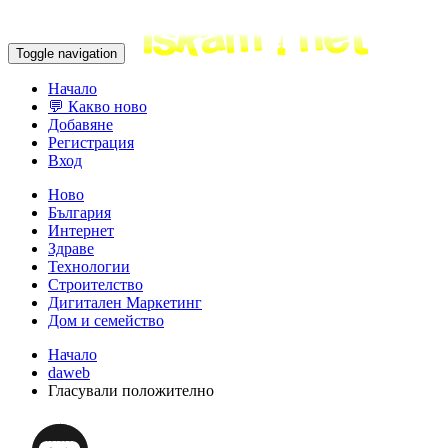
Toggle navigation
Начало
💬 Какво ново
Добавяне
Регистрация
Вход
Ново
България
Интернет
Здраве
Технологии
Строителство
Дигитален Маркетинг
Дом и семейство
Начало
daweb
Гласували положително