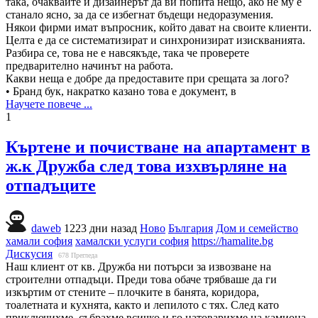
така, очаквайте и дизайнерът да ви попита нещо, ако не му е
станало ясно, за да се избегнат бъдещи недоразумения.
Някои фирми имат въпросник, който дават на своите клиенти.
Целта е да се систематизират и синхронизират изискванията.
Разбира се, това не е навсякъде, така че проверете
предварително начинът на работа.
Какви неща е добре да предоставите при срещата за лого?
• Бранд бук, накратко казано това е документ, в
Научете повече ...
1
Къртене и почистване на апартамент в
ж.к Дружба след това изхвърляне на
отпадъците
daweb
1223 дни назад
Ново
България
Дом и семейство
хамали софия
хамалски услуги софия
https://hamalite.bg
Дискусия
678
Прегледа
Наш клиент от кв. Дружба ни потърси за извозване на
строителни отпадъци. Преди това обаче трябваше да ги
изкъртим от стените – плочките в банята, коридора,
тоалетната и кухнята, както и лепилото с тях. След като
приключихме, събрахме всичко и го натоварихме на камиона