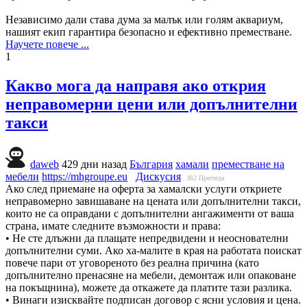
Независимо дали става дума за малък или голям аквариум,
нашият екип гарантира безопасно и ефективно преместване.
Научете повече ...
1
Какво мога да направя ако открия
неправомерни цени или допълнителни
такси
daweb
429 дни назад
България
хамали
преместване на
мебели
https://mhgroupe.eu
Дискусия
362
Прегледа
Ако след приемане на оферта за хамалски услуги откриете
неправомерно завишаване на цената или допълнителни такси,
които не са оправдани с допълнителни ангажименти от ваша
страна, имате следните възможности и права:
• Не сте длъжни да плащате непредвидени и неоснователни
допълнителни суми. Ако ха-малите в края на работата поискат
повече пари от уговореното без реална причина (като
допълнителнo пренасяне на мебели, демонтаж или опаковане
на покъщнина), можете да откажете да платите тази разлика.
• Винаги изисквайте подписан договор с ясни условия и цена.