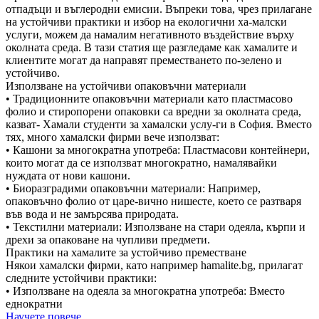
отпадъци и въглеродни емисии. Въпреки това, чрез прилагане
на устойчиви практики и избор на екологични ха-малски
услуги, можем да намалим негативното въздействие върху
околната среда. В тази статия ще разгледаме как хамалите и
клиентите могат да направят преместването по-зелено и
устойчиво.
Използване на устойчиви опаковъчни материали
• Традиционните опаковъчни материали като пластмасово
фолио и стиропорени опаковки са вредни за околната среда,
казват- Хамали студенти за хамалски услу-ги в София. Вместо
тях, много хамалски фирми вече използват:
• Кашони за многократна употреба: Пластмасови контейнери,
които могат да се използват многократно, намалявайки
нуждата от нови кашони.
• Биоразградими опаковъчни материали: Например,
опаковъчно фолио от царе-вично нишесте, което се разтваря
във вода и не замърсява природата.
• Текстилни материали: Използване на стари одеяла, кърпи и
дрехи за опаковане на чупливи предмети.
Практики на хамалите за устойчиво преместване
Някои хамалски фирми, като например hamalite.bg, прилагат
следните устойчиви практики:
• Използване на одеяла за многократна употреба: Вместо
еднократни
Научете повече ...