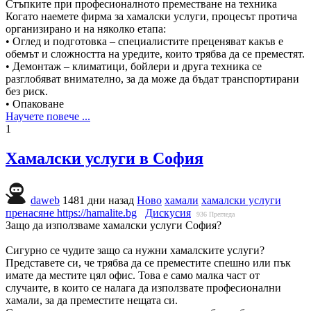
Стъпките при професионалното преместване на техника
Когато наемете фирма за хамалски услуги, процесът протича
организирано и на няколко етапа:
• Оглед и подготовка – специалистите преценяват какъв е
обемът и сложността на уредите, които трябва да се преместят.
• Демонтаж – климатици, бойлери и друга техника се
разглобяват внимателно, за да може да бъдат транспортирани
без риск.
• Опаковане
Научете повече ...
1
Хамалски услуги в София
daweb
1481 дни назад
Ново
хамали
хамалски услуги
пренасяне
https://hamalite.bg
Дискусия
936
Прегледа
Защо да използваме хамалски услуги София?
Сигурно се чудите защо са нужни хамалските услуги?
Представете си, че трябва да се преместите спешно или пък
имате да местите цял офис. Това е само малка част от
случаите, в които се налага да използвате професионални
хамали, за да преместите нещата си.