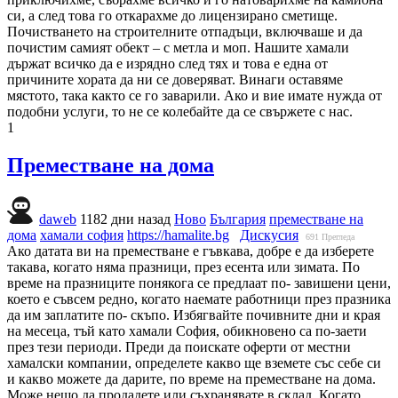
си, а след това го откарахме до лицензирано сметище.
Почистването на строителните отпадъци, включваше и да
почистим самият обект – с метла и моп. Нашите хамали
държат всичко да е изрядно след тях и това е една от
причините хората да ни се доверяват. Винаги оставяме
мястото, така както се го заварили. Ако и вие имате нужда от
подобни услуги, то не се колебайте да се свържете с нас.
1
Преместване на дома
daweb
1182 дни назад
Ново
България
преместване на
дома
хамали софия
https://hamalite.bg
Дискусия
691
Прегледа
Ако датата ви на преместване е гъвкава, добре е да изберете
такава, когато няма празници, през есента или зимата. По
време на празниците понякога се предлаат по- завишени цени,
което е съвсем редно, когато наемате работници през празника
да им заплатите по- скъпо. Избягвайте почивните дни и края
на месеца, тъй като хамали София, обикновено са по-заети
през тези периоди. Преди да поискате оферти от местни
хамалски компании, определете какво ще вземете със себе си
и какво можете да дарите, по време на преместване на дома.
Може нещо да продадете или съхранявате в склад. Когато