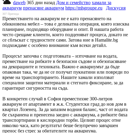
daweb
365 дни назад
Дом и семейство
хамали за
аквариум
пренасяне аквариум
https://mhgroupe.eu
Дискусия
307
Прегледа
Преместването на аквариум не е като пренасянето на
обикновена мебел – това е деликатна операция, която изисква
планиране, подходящо оборудване и опит. В нашата работа
често срещаме клиенти, които подценяват процеса, докато не
се сблъскат с трудностите сами. Затова ние в Hamalite.bg
подхождаме с особено внимание към всеки детайл.
Процесът започва с подготовката – източване на водата,
преместване на рибките в безопасни съдове и обезопасяване
на декорациите и техниката. Важно е аквариумът да бъде
опакован така, че да не се получат пукнатини или повреди по
време на транспортирането. Нашите хамали използват
специални защитни материали и стегнато фиксиране, за да
гарантират сигурността на съда.
В конкретен случай в София преместихме 300-литров
аквариум от апартамент в ж.к. Студентски град до нов дом в
квартал Лозенец. За да запазим водния баланс, част от водата
бе съхранена и пренесена заедно с аквариума, а рибките бяха
транспортирани в кислородни торби. Целият процес отне
няколко часа, като резултатът беше безупречно завършен
пренос без стрес за обитателите на аквариума.