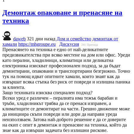
Демонтаж опаковане и пренасяне на
техника
daweb
321 дни назад
Дом и семейство
демонтаж от
хамали
https://mhgroupe.eu
Дискусия
241
Прегледа
Пренасянето на техника е едно от най-деликатните
предизвикателства при всяко местене на дом или офис. Уреди
като перални, хладилници, климатици или деликатна
електроника изискват професионален подход, за да бъдат
демонтирани, опаковани и транспортирани безгрижно. Точно
тук на помощ идват опитните хамали, които знаят как да
извършат всяка стъпка без риск от повреди и излишнa паника
за клиента.
Защо техниката изисква специален подход?
Всеки уред е различен – пералнята има тежък барабан и
тръби, хладилникът трябва да се пренася изправен, а
климатиците се демонтират на части. Грешно движение може
да инициира скъпи повреди или дори да направи уреда
неизползваем. Затова най-доброто решение е да се доверите
на екип с опит в демонтаж и пренасяне на техника, който да
знае как да извърши задачата без излишни рискове.