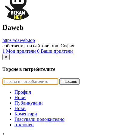
Daweb
https://daweb.top
собственик на сайтове from София
1 Мои приятели
0 Ваши приятели
×
Търсне в потребителите
Търсене
Профил
Нови
Публикувани
Нови
Коментари
Гласували положително
отклонен
1