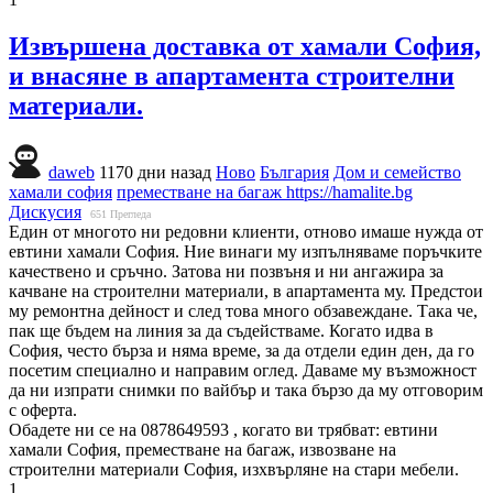
Извършена доставка от хамали София,
и внасяне в апартамента строителни
материали.
daweb
1170 дни назад
Ново
България
Дом и семейство
хамали софия
преместване на багаж
https://hamalite.bg
Дискусия
651
Прегледа
Един от многото ни редовни клиенти, отново имаше нужда от
евтини хамали София. Ние винаги му изпълняваме поръчките
качествено и сръчно. Затова ни позвъня и ни ангажира за
качване на строителни материали, в апартамента му. Предстои
му ремонтна дейност и след това много обзавеждане. Така че,
пак ще бъдем на линия за да съдействаме. Когато идва в
София, често бърза и няма време, за да отдели един ден, да го
посетим специално и направим оглед. Даваме му възможност
да ни изпрати снимки по вайбър и така бързо да му отговорим
с оферта.
Обадете ни се на 0878649593 , когато ви трябват: евтини
хамали София, преместване на багаж, извозване на
строителни материали София, изхвърляне на стари мебели.
1