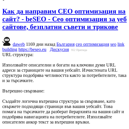
Как да направим СЕО оптимизация на
сайт? - beSEO - Сео оптимизация за уеб
сайтове, безплатни съвети и трикове
daweb
1169 дни назад
България
сео оптимизация
seo
link
building
https://beseo.eu
Дискусия
952
Прегледа
URL структура:
Използвайте описателни и богати на ключови думи URL
адреси за страниците на вашия уебсайт. Изчистената URL
структура подобрява четливостта както за потребителите, така
и за търсачките.
Вътрешно свързване:
Създайте логична вътрешна структура за свързване, като
свържете подходящи страници във вашия уебсайт. Това
помага на търсачките да разберат йерархията на вашия сайт и
подобрява навигацията на потребителите. Използвайте
описателен анкор текст за вътрешни връзки.