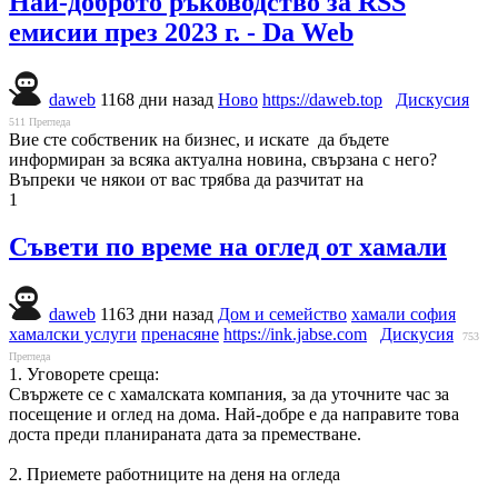
Най-доброто ръководство за RSS
емисии през 2023 г. - Da Web
daweb
1168 дни назад
Ново
https://daweb.top
Дискусия
511
Прегледа
Вие сте собственик на бизнес, и искате да бъдете
информиран за всяка актуална новина, свързана с него?
Въпреки че някои от вас трябва да разчитат на
1
Съвети по време на оглед от хамали
daweb
1163 дни назад
Дом и семейство
хамали софия
хамалски услуги
пренасяне
https://ink.jabse.com
Дискусия
753
Прегледа
1. Уговорете среща:
Свържете се с хамалската компания, за да уточните час за
посещение и оглед на дома. Най-добре е да направите това
доста преди планираната дата за преместване.
2. Приемете работниците на деня на огледа