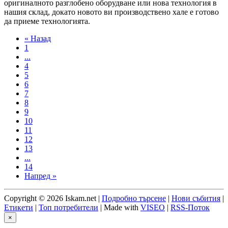
оригиналното разглобено оборудване или нова технология в
нашия склад, докато новото ви производствено хале е готово
да приеме технологията.
« Назад
1
...
4
5
6
7
8
9
10
11
12
13
...
14
Напред »
Copyright © 2026 Iskam.net |
Подробно търсене
|
Нови събития
|
Етикети
|
Топ потребители
| Made with
VISEO
|
RSS-Поток
×