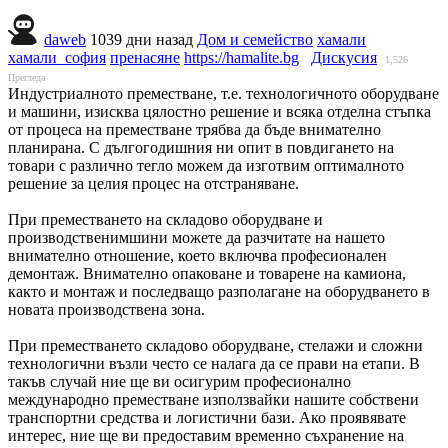
daweb
1039 дни назад
Дом и семейство
хамали
хамали_софия
пренасяне
https://hamalite.bg
Дискусия
1,526
Прегледа
Индустриалното преместване, т.е. технологичното оборудване
и машини, изисква цялостно решение и всяка отделна стъпка
от процеса на преместване трябва да бъде внимателно
планирана. С дългогодишния ни опит в повдигането на
товари с различно тегло можем да изготвим оптималното
решение за целия процес на отстраняване.
При преместването на складово оборудване и
производственимшини можете да разчитате на нашето
внимателно отношение, което включва професионален
демонтаж. Внимателно опаковане и товарене на камиона,
както и монтаж и последващо разполагане на оборудването в
новата производствена зона.
При преместването складово оборудване, стелажи и сложни
технологични възли често се налага да се прави на етапи. В
такъв случай ние ще ви осигурим професионално
международно преместване използвайки нашите собствени
транспортни средства и логистични бази. Ако проявявате
интерес, ние ще ви предоставим временно съхранение на