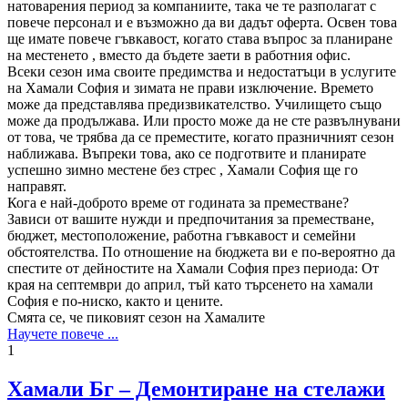
натоварения период за компаниите, така че те разполагат с
повече персонал и е възможно да ви дадът оферта. Освен това
ще имате повече гъвкавост, когато става въпрос за планиране
на местенето , вместо да бъдете заети в работния офис.
Всеки сезон има своите предимства и недостатъци в услугите
на Хамали София и зимата не прави изключение. Времето
може да представлява предизвикателство. Училището също
може да продължава. Или просто може да не сте развълнувани
от това, че трябва да се преместите, когато празничният сезон
наближава. Въпреки това, ако се подготвите и планирате
успешно зимно местене без стрес , Хамали София ще го
направят.
Кога е най-доброто време от годината за преместване?
Зависи от вашите нужди и предпочитания за преместване,
бюджет, местоположение, работна гъвкавост и семейни
обстоятелства. По отношение на бюджета ви е по-вероятно да
спестите от дейностите на Хамали София през периода: От
края на септември до април, тъй като търсенето на хамали
София е по-ниско, както и цените.
Смята се, че пиковият сезон на Хамалите
Научете повече ...
1
Хамали Бг – Демонтиране на стелажи