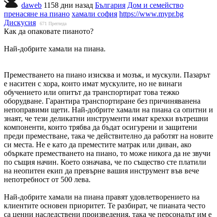
daweb
1158 дни назад
България
Дом и семейство
пренасяне на пиано
хамали софия
https://www.mypr.bg
Дискусия
671
Прегледа
Как да опаковате пианото?
Най-добрите хамали на пиана.
Преместването на пиано изисква и мозък, и мускули. Пазарът
е наситен с хора, които имат мускулите, но не винаги
обучението или опитът да транспортират това тежко
оборудване. Гарантира транспортиране без причиняванена
непоправими щети. Най-добрите хамали на пиана са опитни и
знаят, че тези деликатни инструменти имат крехки вътрешни
компоненти, които трябва да бъдат осигурени и защитени
преди преместване, така че действително да работят на новите
си места. Не е като да преместите матрак или диван, ако
объркате преместването на пиано, то може никога да не звучи
по същия начин. Което означава, че по същество сте платили
на неопитен екип да превърне вашия инструмент във вече
непотребност от 500 лева.
Най-добрите хамали на пиана правят удовлетворението на
клиентите основен приоритет. Те разбират, че пианата често
са ценни наследствени произведения, така че персоналът им е