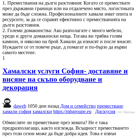
1. Премествания на дълги разстояния: Когато се премествате
през държавни граници или на отдалечено място, логистиката
може да бъде сложна. Професионалните хамали имат опита и
ресурсите, за да се справят ефективно с преместванията на
дълги разстояния.
2. Големи домакинства: Ако разполагате с много мебели,
уреди и други домакински неща. Тогава ви трябва голям
камион, и няколко на брой Хамали да изнасят и после внасят.
Нуждаете се от повече ръце, д помагат и по-бързо да върви
самото местене.
1
Хамалски услуги София- доставяне и
внсяне на скъпо оборудване и
декорация
daweb
1050 дни назад
Дом и семейство
преместване
хамали софия
хамалски
https://mhgroupe.eu
Дискусия
651
Прегледа
Обмисляте ли преместване през зимата? Не е така
предразполагащо, както изглежда. Всъщност преместването
през този сезон може да бъде добра идея. Това е извън