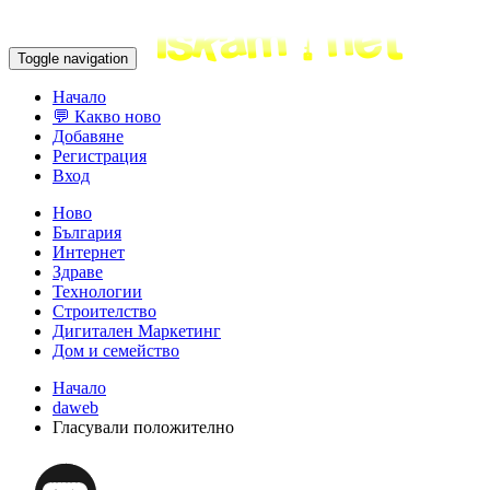
Toggle navigation
Начало
💬 Какво ново
Добавяне
Регистрация
Вход
Ново
България
Интернет
Здраве
Технологии
Строителство
Дигитален Маркетинг
Дом и семейство
Начало
daweb
Гласували положително