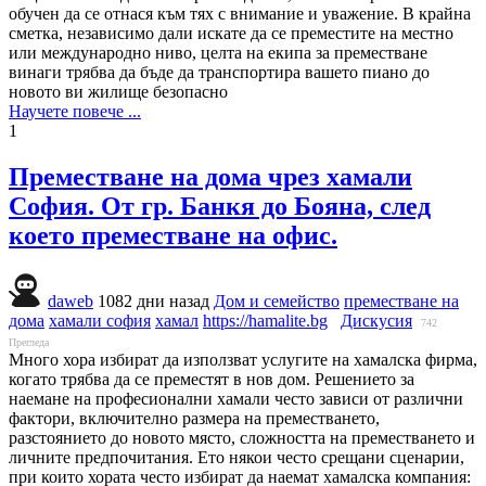
обучен да се отнася към тях с внимание и уважение. В крайна
сметка, независимо дали искате да се преместите на местно
или международно ниво, целта на екипа за преместване
винаги трябва да бъде да транспортира вашето пиано до
новото ви жилище безопасно
Научете повече ...
1
Преместване на дома чрез хамали
София. От гр. Банкя до Бояна, след
което преместване на офис.
daweb
1082 дни назад
Дом и семейство
преместване на
дома
хамали софия
хамал
https://hamalite.bg
Дискусия
742
Прегледа
Много хора избират да използват услугите на хамалска фирма,
когато трябва да се преместят в нов дом. Решението за
наемане на професионални хамали често зависи от различни
фактори, включително размера на преместването,
разстоянието до новото място, сложността на преместването и
личните предпочитания. Ето някои често срещани сценарии,
при които хората често избират да наемат хамалска компания: