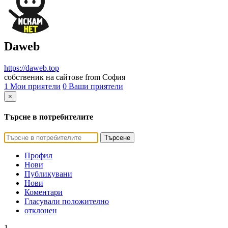
Daweb
https://daweb.top
собственик на сайтове from София
1 Мои приятели
0 Ваши приятели
×
Търсне в потребителите
Търсене
Профил
Нови
Публикувани
Нови
Коментари
Гласували положително
отклонен
1