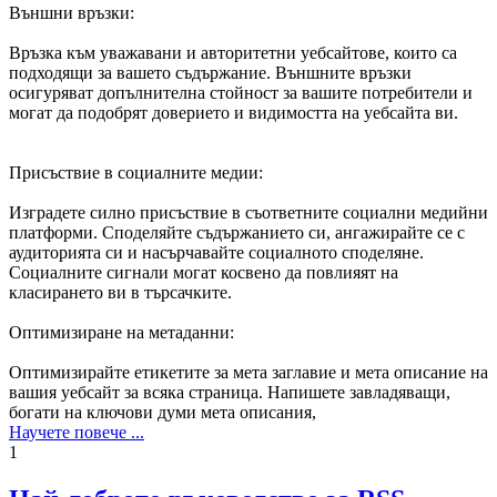
Външни връзки:
Връзка към уважавани и авторитетни уебсайтове, които са
подходящи за вашето съдържание. Външните връзки
осигуряват допълнителна стойност за вашите потребители и
могат да подобрят доверието и видимостта на уебсайта ви.
Присъствие в социалните медии:
Изградете силно присъствие в съответните социални медийни
платформи. Споделяйте съдържанието си, ангажирайте се с
аудиторията си и насърчавайте социалното споделяне.
Социалните сигнали могат косвено да повлияят на
класирането ви в търсачките.
Оптимизиране на метаданни:
Оптимизирайте етикетите за мета заглавие и мета описание на
вашия уебсайт за всяка страница. Напишете завладяващи,
богати на ключови думи мета описания,
Научете повече ...
1