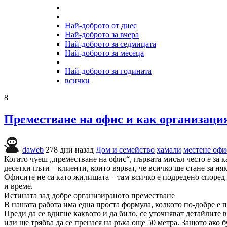
Най-доброто от днес
Най-доброто за вчера
Най-доброто за седмицата
Най-доброто за месеца
Най-доброто за годината
всички
8
Преместване на офис и как организация
daweb
278 дни назад
Дом и семейство
хамали
местене офи
Когато чуеш „преместване на офис“, първата мисъл често е за к
десетки пъти – клиенти, които вярват, че всичко ще стане за няк
Офисите не са като жилищата – там всичко е подредено според 
и време.
Истината зад добре организираното преместване
В нашата работа има една проста формула, колкото по-добре е 
Преди да се вдигне каквото и да било, се уточняват детайлите 
или ще трябва да се пренася на ръка още 50 метра. Защото ако б