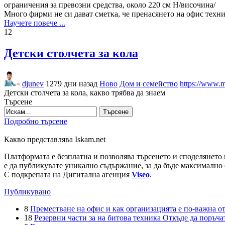
ограничения за превозни средства, около 220 см H/височина/
Много фирми не си дават сметка, че пренасянето на офис техни
Научете повече ...
12
Детски столчета за кола
djunev
1279 дни назад
Ново
Дом и семейство
https://www.
Детски столчета за кола, какво трябва да знаем
Търсене
Търсене
Подробно търсене
Какво представлява Iskam.net
Платформата е безплатна и позволява търсенето и споделянето 
е да публикувате уникално съдържание, за да бъде максимално 
С подкрепата на Дигитална агенция
Viseo
.
Публикувано
8
Преместване на офис и как организацията е по-важна от
18
Резервни части за на битова техника Откъде да поръчат