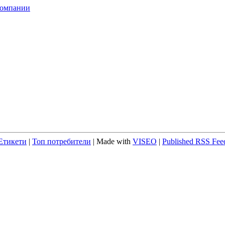
компании
Етикети
|
Топ потребители
| Made with
VISEO
|
Published RSS Fee