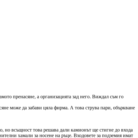
самото пренасяне, а организацията зад него. Виждал съм го
яне може да забави цяла фирма. А това струва пари, объркване
лко, но всъщност това решава дали камионът ще стигне до входа
лнителни хамали за носене на ръце. Входовете за подземия имат