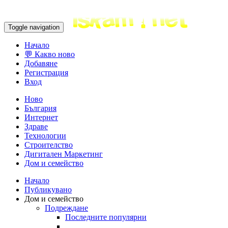
Toggle navigation
Начало
💬 Какво ново
Добавяне
Регистрация
Вход
Ново
България
Интернет
Здраве
Технологии
Строителство
Дигитален Маркетинг
Дом и семейство
Начало
Публикувано
Дом и семейство
Подреждане
Последните популярни