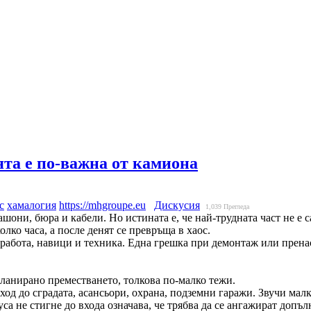
та е по-важна от камиона
с
хамалогия
https://mhgroupe.eu
Дискусия
1,039
Прегледа
ашони, бюра и кабели. Но истината е, че най-трудната част не е 
олко часа, а после денят се превръща в хаос.
работа, навици и техника. Една грешка при демонтаж или пренас
планирано преместването, толкова по-малко тежи.
вход до сградата, асансьори, охрана, подземни гаражи. Звучи ма
уса не стигне до входа означава, че трябва да се ангажират допъ