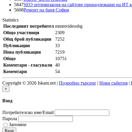
5847
SEO оптимизация на сайтове принадлежащи на ИТ 
5608
Ремонт на баня София
Statistics
Последният потребител
mmmvideosbg
Общо участници
2309
Общ брой публикации
7252
Публикации
33
Нова публикация
7219
Общо
10751
Коментари - гласували
40
Коментари
54
Copyright © 2026 Iskam.net |
Подробно търсене
|
Нови събития
|
×
Вход
Потребителско име/Email
Парола
Запомни