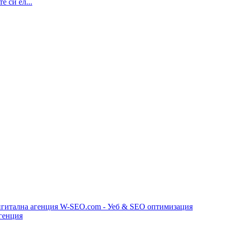
 си ел...
игитална агенция W-SEO.com - Уеб & SEO оптимизация
генция