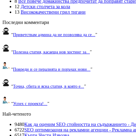
8
Все повече домакинства предпочитат да поправят старите
12
Детски столчета за кола
13
Висококачествени грил тигани
Последни комментари
“
Приветствам админа да не позволява да се...
”
“
Полезна статия, касаеща нов хостинг за...
”
“
Повреди и се пералнята и поръчах нови...
”
“
Точна, сбита и ясна статия, в която е...
”
“
Успех с проекта!...
”
Най-четеното
9480
Как да оценим SEO стойността на съдържанието - Д
6722
SEO оптимизация на рекламни агенции - Рекламна а
6517
Кърти Чисти Извозва