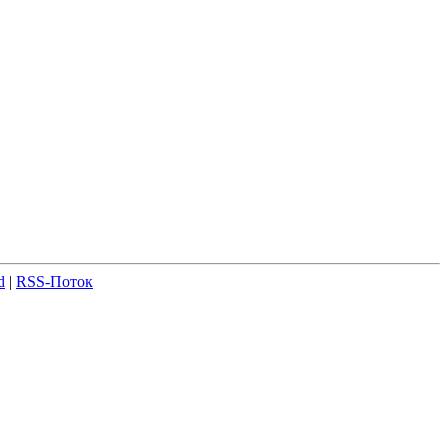
d
|
RSS-Поток