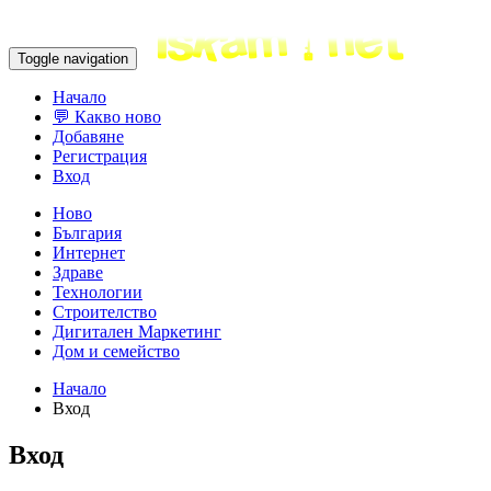
Toggle navigation
Начало
💬 Какво ново
Добавяне
Регистрация
Вход
Ново
България
Интернет
Здраве
Технологии
Строителство
Дигитален Маркетинг
Дом и семейство
Начало
Вход
Вход