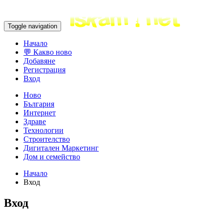
Toggle navigation
Начало
💬 Какво ново
Добавяне
Регистрация
Вход
Ново
България
Интернет
Здраве
Технологии
Строителство
Дигитален Маркетинг
Дом и семейство
Начало
Вход
Вход