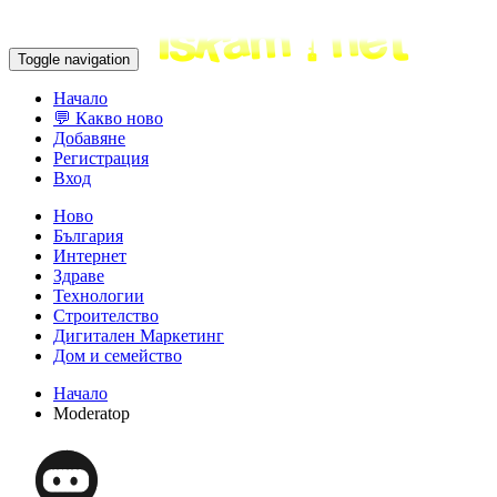
Toggle navigation
Начало
💬 Какво ново
Добавяне
Регистрация
Вход
Ново
България
Интернет
Здраве
Технологии
Строителство
Дигитален Маркетинг
Дом и семейство
Начало
Moderatop