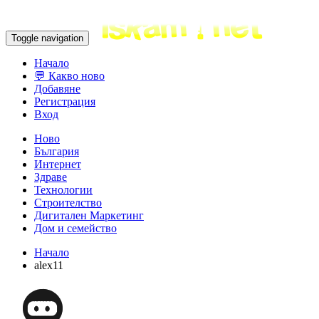
Toggle navigation
Начало
💬 Какво ново
Добавяне
Регистрация
Вход
Ново
България
Интернет
Здраве
Технологии
Строителство
Дигитален Маркетинг
Дом и семейство
Начало
alex11