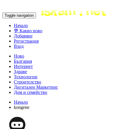
Toggle navigation
Начало
💬 Какво ново
Добавяне
Регистрация
Вход
Ново
България
Интернет
Здраве
Технологии
Строителство
Дигитален Маркетинг
Дом и семейство
Начало
kongene