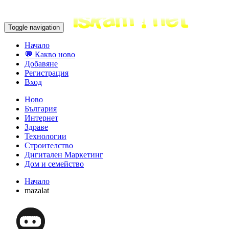
Toggle navigation
Начало
💬 Какво ново
Добавяне
Регистрация
Вход
Ново
България
Интернет
Здраве
Технологии
Строителство
Дигитален Маркетинг
Дом и семейство
Начало
mazalat