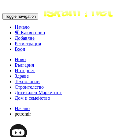
Toggle navigation
Начало
💬 Какво ново
Добавяне
Регистрация
Вход
Ново
България
Интернет
Здраве
Технологии
Строителство
Дигитален Маркетинг
Дом и семейство
Начало
petromir