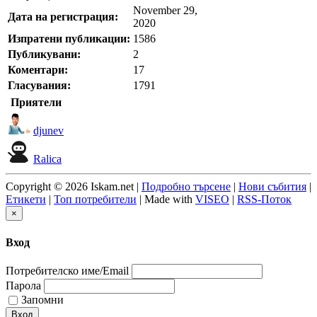
November 29,
Дата на регистрация:
2020
Изпратени публикации:
1586
Публикувани:
2
Коментари:
17
Гласувания:
1791
Приятели
djunev
Ralica
Copyright © 2026 Iskam.net |
Подробно търсене
|
Нови събития
|
Етикети
|
Топ потребители
| Made with
VISEO
|
RSS-Поток
×
Вход
Потребителско име/Email
Парола
Запомни