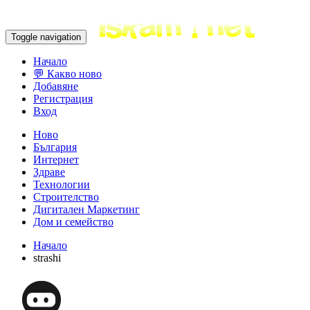
Toggle navigation
Начало
💬 Какво ново
Добавяне
Регистрация
Вход
Ново
България
Интернет
Здраве
Технологии
Строителство
Дигитален Маркетинг
Дом и семейство
Начало
strashi