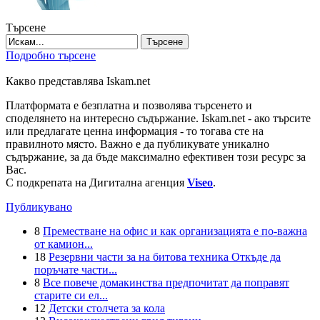
Търсене
Търсене
Подробно търсене
Какво представлява Iskam.net
Платформата е безплатна и позволява търсенето и
споделянето на интересно съдържание. Iskam.net - ако търсите
или предлагате ценна информация - то тогава сте на
правилното място. Важно е да публикувате уникално
съдържание, за да бъде максимално ефективен този ресурс за
Вас.
С подкрепата на Дигитална агенция
Viseo
.
Публикувано
8
Преместване на офис и как организацията е по-важна
от камион...
18
Резервни части за на битова техника Откъде да
поръчате части...
8
Все повече домакинства предпочитат да поправят
старите си ел...
12
Детски столчета за кола