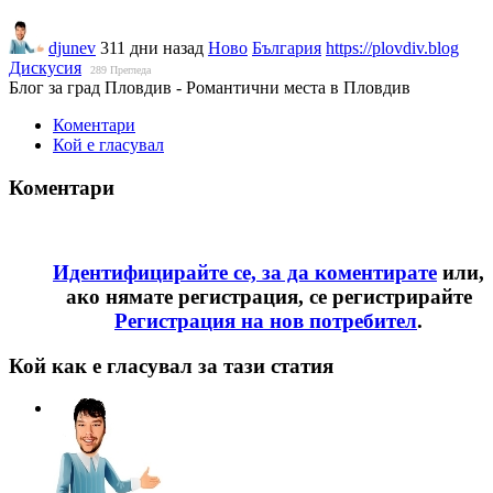
djunev
311 дни назад
Ново
България
https://plovdiv.blog
Дискусия
289
Прегледа
Блог за град Пловдив - Романтични места в Пловдив
Коментари
Кой е гласувал
Коментари
Идентифицирайте се, за да коментирате
или,
ако нямате регистрация, се регистрирайте
Регистрация на нов потребител
.
Кой как е гласувал за тази статия