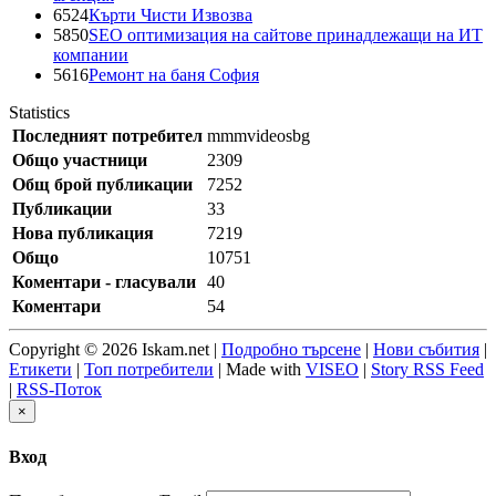
6524
Кърти Чисти Извозва
5850
SEO оптимизация на сайтове принадлежащи на ИТ
компании
5616
Ремонт на баня София
Statistics
Последният потребител
mmmvideosbg
Общо участници
2309
Общ брой публикации
7252
Публикации
33
Нова публикация
7219
Общо
10751
Коментари - гласували
40
Коментари
54
Copyright © 2026 Iskam.net |
Подробно търсене
|
Нови събития
|
Етикети
|
Топ потребители
| Made with
VISEO
|
Story RSS Feed
|
RSS-Поток
×
Вход