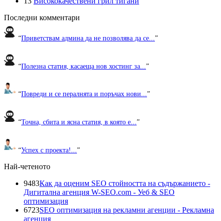
13
Висококачествени грил тигани
Последни комментари
“
Приветствам админа да не позволява да се...
”
“
Полезна статия, касаеща нов хостинг за...
”
“
Повреди и се пералнята и поръчах нови...
”
“
Точна, сбита и ясна статия, в която е...
”
“
Успех с проекта!...
”
Най-четеното
9483
Как да оценим SEO стойността на съдържанието -
Дигитална агенция W-SEO.com - Уеб & SEO
оптимизация
6723
SEO оптимизация на рекламни агенции - Рекламна
агенция