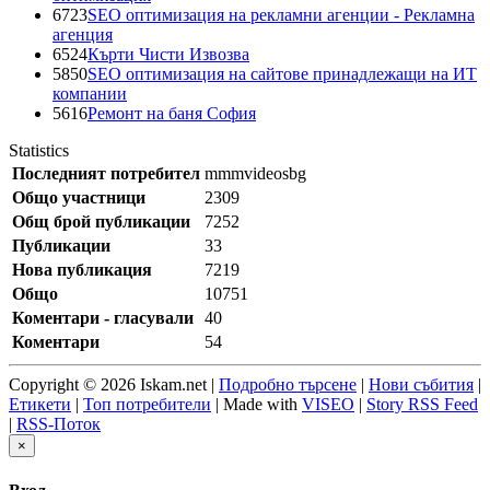
6723
SEO оптимизация на рекламни агенции - Рекламна
агенция
6524
Кърти Чисти Извозва
5850
SEO оптимизация на сайтове принадлежащи на ИТ
компании
5616
Ремонт на баня София
Statistics
Последният потребител
mmmvideosbg
Общо участници
2309
Общ брой публикации
7252
Публикации
33
Нова публикация
7219
Общо
10751
Коментари - гласували
40
Коментари
54
Copyright © 2026 Iskam.net |
Подробно търсене
|
Нови събития
|
Етикети
|
Топ потребители
| Made with
VISEO
|
Story RSS Feed
|
RSS-Поток
×