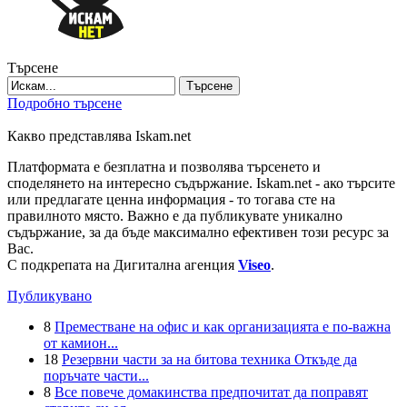
Търсене
Търсене
Подробно търсене
Какво представлява Iskam.net
Платформата е безплатна и позволява търсенето и
споделянето на интересно съдържание. Iskam.net - ако търсите
или предлагате ценна информация - то тогава сте на
правилното място. Важно е да публикувате уникално
съдържание, за да бъде максимално ефективен този ресурс за
Вас.
С подкрепата на Дигитална агенция
Viseo
.
Публикувано
8
Преместване на офис и как организацията е по-важна
от камион...
18
Резервни части за на битова техника Откъде да
поръчате части...
8
Все повече домакинства предпочитат да поправят