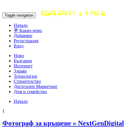
Toggle navigation
Начало
💬 Какво ново
Добавяне
Регистрация
Вход
Ново
България
Интернет
Здраве
Технологии
Строителство
Дигитален Маркетинг
Дом и семейство
Начало
1
Фотограф за кръщене » NextGenDigital