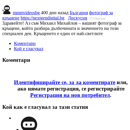
mmmvideosbg
400 дни назад
България
фотограф за
кръщене
https://nextgendigital.bg
Дискусия
273
Прегледа
Здравейте! Аз съм Михаил Михайлов – вашият фотограф за
кръщене, който разбира дълбочината и значението на този
специален ден. Кръщенето е един от най-светлите
Коментари
Кой е гласувал
Коментари
Идентифицирайте се, за да коментирате
или,
ако нямате регистрация, се регистрирайте
Регистрация на нов потребител
.
Кой как е гласувал за тази статия