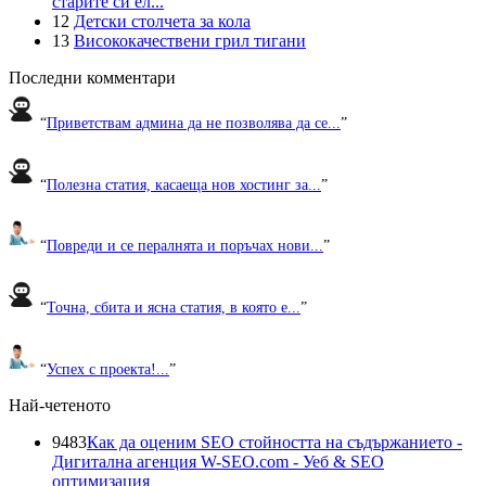
старите си ел...
12
Детски столчета за кола
13
Висококачествени грил тигани
Последни комментари
“
Приветствам админа да не позволява да се...
”
“
Полезна статия, касаеща нов хостинг за...
”
“
Повреди и се пералнята и поръчах нови...
”
“
Точна, сбита и ясна статия, в която е...
”
“
Успех с проекта!...
”
Най-четеното
9483
Как да оценим SEO стойността на съдържанието -
Дигитална агенция W-SEO.com - Уеб & SEO
оптимизация