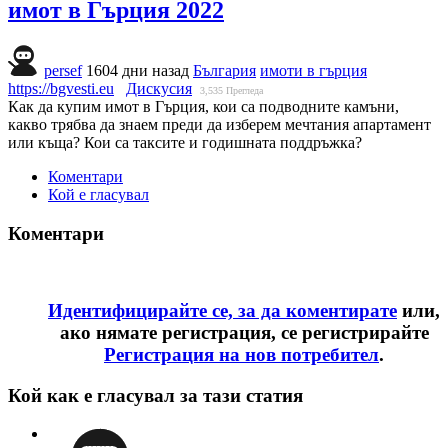
имот в Гърция 2022
persef
1604 дни назад
България
имоти в гърция
https://bgvesti.eu
Дискусия
3,535
Прегледа
Как да купим имот в Гърция, кои са подводните камъни,
какво трябва да знаем преди да изберем мечтания апартамент
или къща? Кои са таксите и годишната поддръжка?
Коментари
Кой е гласувал
Коментари
Идентифицирайте се, за да коментирате
или,
ако нямате регистрация, се регистрирайте
Регистрация на нов потребител
.
Кой как е гласувал за тази статия