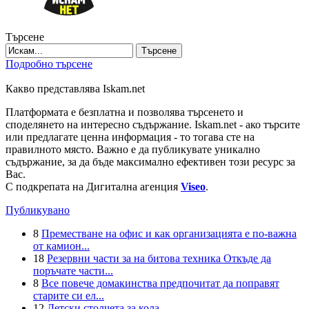
Търсене
Търсене
Подробно търсене
Какво представлява Iskam.net
Платформата е безплатна и позволява търсенето и
споделянето на интересно съдържание. Iskam.net - ако търсите
или предлагате ценна информация - то тогава сте на
правилното място. Важно е да публикувате уникално
съдържание, за да бъде максимално ефективен този ресурс за
Вас.
С подкрепата на Дигитална агенция
Viseo
.
Публикувано
8
Преместване на офис и как организацията е по-важна
от камион...
18
Резервни части за на битова техника Откъде да
поръчате части...
8
Все повече домакинства предпочитат да поправят
старите си ел...
12
Детски столчета за кола