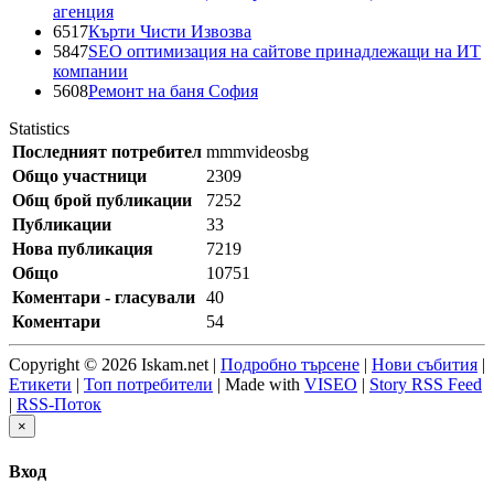
агенция
6517
Кърти Чисти Извозва
5847
SEO оптимизация на сайтове принадлежащи на ИТ
компании
5608
Ремонт на баня София
Statistics
Последният потребител
mmmvideosbg
Общо участници
2309
Общ брой публикации
7252
Публикации
33
Нова публикация
7219
Общо
10751
Коментари - гласували
40
Коментари
54
Copyright © 2026 Iskam.net |
Подробно търсене
|
Нови събития
|
Етикети
|
Топ потребители
| Made with
VISEO
|
Story RSS Feed
|
RSS-Поток
×
Вход