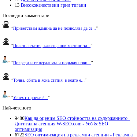
13
Висококачествени грил тигани
Последни комментари
“
Приветствам админа да не позволява да се...
”
“
Полезна статия, касаеща нов хостинг за...
”
“
Повреди и се пералнята и поръчах нови...
”
“
Точна, сбита и ясна статия, в която е...
”
“
Успех с проекта!...
”
Най-четеното
9480
Как да оценим SEO стойността на съдържанието -
Дигитална агенция W-SEO.com - Уеб & SEO
оптимизация
6722
SEO оптимизация на рекламни агенции - Рекламна