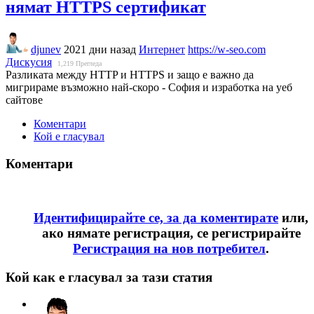
нямат HTTPS сертификат
djunev
2021 дни назад
Интернет
https://w-seo.com
Дискусия
1,219
Прегледа
Разликата между HTTP и HTTPS и защо е важно да
мигрираме възможно най-скоро - София и изработка на уеб
сайтове
Коментари
Кой е гласувал
Коментари
Идентифицирайте се, за да коментирате
или,
ако нямате регистрация, се регистрирайте
Регистрация на нов потребител
.
Кой как е гласувал за тази статия