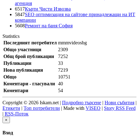
агенция
6517
Кърти Чисти Извозва
5847
SEO оптимизация на сайтове принадлежащи на ИТ
компании
5608
Ремонт на баня София
Statistics
Последният потребител
mmmvideosbg
Общо участници
2309
Общ брой публикации
7252
Публикации
33
Нова публикация
7219
Общо
10751
Коментари - гласували
40
Коментари
54
Copyright © 2026 Iskam.net |
Подробно търсене
|
Нови събития
|
Етикети
|
Топ потребители
| Made with
VISEO
|
Story RSS Feed
|
RSS-Поток
×
Вход