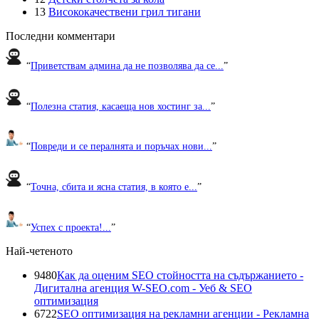
13
Висококачествени грил тигани
Последни комментари
“
Приветствам админа да не позволява да се...
”
“
Полезна статия, касаеща нов хостинг за...
”
“
Повреди и се пералнята и поръчах нови...
”
“
Точна, сбита и ясна статия, в която е...
”
“
Успех с проекта!...
”
Най-четеното
9480
Как да оценим SEO стойността на съдържанието -
Дигитална агенция W-SEO.com - Уеб & SEO
оптимизация
6722
SEO оптимизация на рекламни агенции - Рекламна