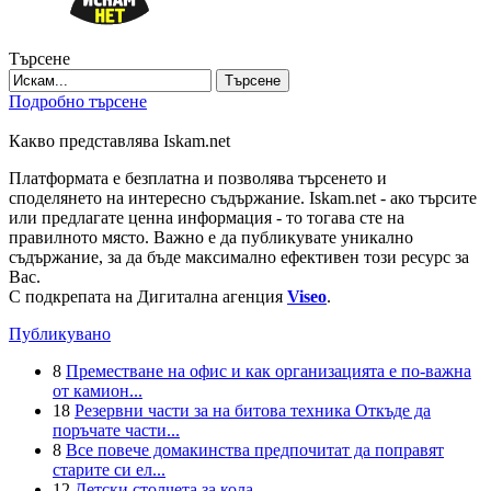
Търсене
Търсене
Подробно търсене
Какво представлява Iskam.net
Платформата е безплатна и позволява търсенето и
споделянето на интересно съдържание. Iskam.net - ако търсите
или предлагате ценна информация - то тогава сте на
правилното място. Важно е да публикувате уникално
съдържание, за да бъде максимално ефективен този ресурс за
Вас.
С подкрепата на Дигитална агенция
Viseo
.
Публикувано
8
Преместване на офис и как организацията е по-важна
от камион...
18
Резервни части за на битова техника Откъде да
поръчате части...
8
Все повече домакинства предпочитат да поправят
старите си ел...
12
Детски столчета за кола