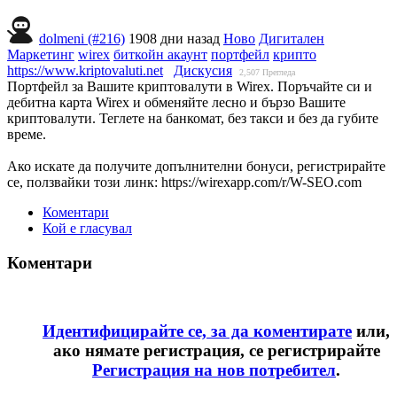
dolmeni (#216)
1908 дни назад
Ново
Дигитален
Маркетинг
wirex
биткойн акаунт
портфейл
крипто
https://www.kriptovaluti.net
Дискусия
2,507
Прегледа
Портфейл за Вашите криптовалути в Wirex. Поръчайте си и
дебитна карта Wirex и обменяйте лесно и бързо Вашите
криптовалути. Теглете на банкомат, без такси и без да губите
време.
Ако искате да получите допълнителни бонуси, регистрирайте
се, ползвайки този линк: https://wirexapp.com/r/W-SEO.com
Коментари
Кой е гласувал
Коментари
Идентифицирайте се, за да коментирате
или,
ако нямате регистрация, се регистрирайте
Регистрация на нов потребител
.