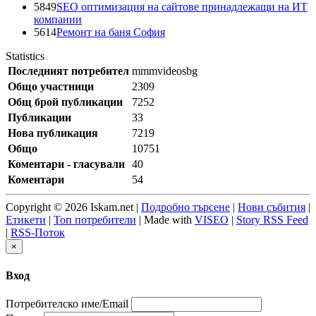
5849
SEO оптимизация на сайтове принадлежащи на ИТ
компании
5614
Ремонт на баня София
Statistics
Последният потребител
mmmvideosbg
Общо участници
2309
Общ брой публикации
7252
Публикации
33
Нова публикация
7219
Общо
10751
Коментари - гласували
40
Коментари
54
Copyright © 2026 Iskam.net |
Подробно търсене
|
Нови събития
|
Етикети
|
Топ потребители
| Made with
VISEO
|
Story RSS Feed
|
RSS-Поток
×
Вход
Потребителско име/Email