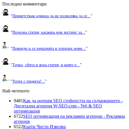
Последни комментари
“
Приветствам админа да не позволява да се...
”
“
Полезна статия, касаеща нов хостинг за...
”
“
Повреди и се пералнята и поръчах нови...
”
“
Точна, сбита и ясна статия, в която е...
”
“
Успех с проекта!...
”
Най-четеното
9481
Как да оценим SEO стойността на съдържанието -
Дигитална агенция W-SEO.com - Уеб & SEO
оптимизация
6722
SEO оптимизация на рекламни агенции - Рекламна
агенция
6522
Кърти Чисти Извозва