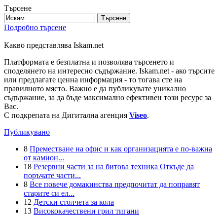
Търсене
Търсене
Подробно търсене
Какво представлява Iskam.net
Платформата е безплатна и позволява търсенето и
споделянето на интересно съдържание. Iskam.net - ако търсите
или предлагате ценна информация - то тогава сте на
правилното място. Важно е да публикувате уникално
съдържание, за да бъде максимално ефективен този ресурс за
Вас.
С подкрепата на Дигитална агенция
Viseo
.
Публикувано
8
Преместване на офис и как организацията е по-важна
от камион...
18
Резервни части за на битова техника Откъде да
поръчате части...
8
Все повече домакинства предпочитат да поправят
старите си ел...
12
Детски столчета за кола
13
Висококачествени грил тигани