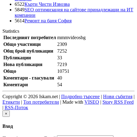
6522
Кърти Чисти Извозва
5849
SEO оптимизация на сайтове принадлежащи на ИТ
компании
5614
Ремонт на баня София
Statistics
Последният потребител
mmmvideosbg
Общо участници
2309
Общ брой публикации
7252
Публикации
33
Нова публикация
7219
Общо
10751
Коментари - гласували
40
Коментари
54
Copyright © 2026 Iskam.net |
Подробно търсене
|
Нови събития
|
Етикети
|
Топ потребители
| Made with
VISEO
|
Story RSS Feed
|
RSS-Поток
×
Вход