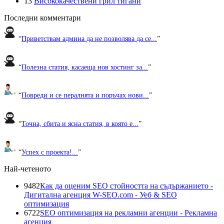
13
Висококачествени грил тигани
Последни комментари
“
Приветствам админа да не позволява да се...
”
“
Полезна статия, касаеща нов хостинг за...
”
“
Повреди и се пералнята и поръчах нови...
”
“
Точна, сбита и ясна статия, в която е...
”
“
Успех с проекта!...
”
Най-четеното
9482
Как да оценим SEO стойността на съдържанието -
Дигитална агенция W-SEO.com - Уеб & SEO
оптимизация
6722
SEO оптимизация на рекламни агенции - Рекламна
агенция