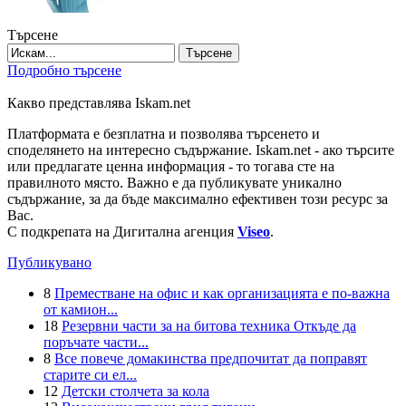
Търсене
Търсене
Подробно търсене
Какво представлява Iskam.net
Платформата е безплатна и позволява търсенето и
споделянето на интересно съдържание. Iskam.net - ако търсите
или предлагате ценна информация - то тогава сте на
правилното място. Важно е да публикувате уникално
съдържание, за да бъде максимално ефективен този ресурс за
Вас.
С подкрепата на Дигитална агенция
Viseo
.
Публикувано
8
Преместване на офис и как организацията е по-важна
от камион...
18
Резервни части за на битова техника Откъде да
поръчате части...
8
Все повече домакинства предпочитат да поправят
старите си ел...
12
Детски столчета за кола