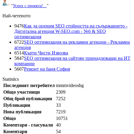
“
Успех с проекта!...
”
Най-четеното
9476
Как да оценим SEO стойността на съдържанието -
Дигитална агенция W-SEO.com - Уеб & SEO
оптимизация
6722
SEO оптимизация на рекламни агенции - Рекламна
агенция
6514
Кърти Чисти Извозва
5847
SEO оптимизация на сайтове принадлежащи на ИТ
компании
5607
Ремонт на баня София
Statistics
Последният потребител
mmmvideosbg
Общо участници
2309
Общ брой публикации
7252
Публикации
33
Нова публикация
7219
Общо
10751
Коментари - гласували
40
Коментари
54