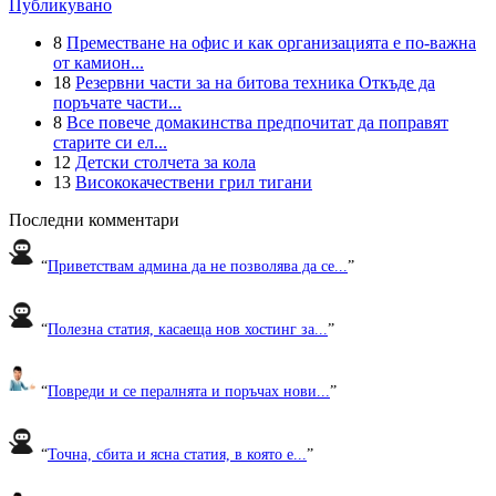
Публикувано
8
Преместване на офис и как организацията е по-важна
от камион...
18
Резервни части за на битова техника Откъде да
поръчате части...
8
Все повече домакинства предпочитат да поправят
старите си ел...
12
Детски столчета за кола
13
Висококачествени грил тигани
Последни комментари
“
Приветствам админа да не позволява да се...
”
“
Полезна статия, касаеща нов хостинг за...
”
“
Повреди и се пералнята и поръчах нови...
”
“
Точна, сбита и ясна статия, в която е...
”