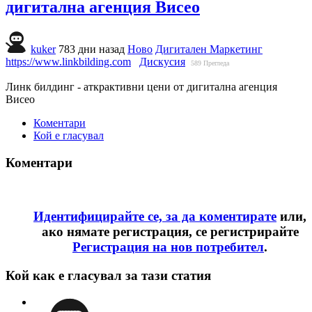
дигитална агенция Висео
kuker
783 дни назад
Ново
Дигитален Маркетинг
https://www.linkbilding.com
Дискусия
589
Прегледа
Линк билдинг - аткрактивни цени от дигитална агенция
Висео
Коментари
Кой е гласувал
Коментари
Идентифицирайте се, за да коментирате
или,
ако нямате регистрация, се регистрирайте
Регистрация на нов потребител
.
Кой как е гласувал за тази статия