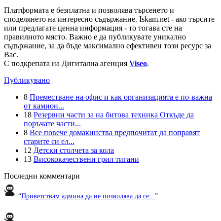
Платформата е безплатна и позволява търсенето и
споделянето на интересно съдържание. Iskam.net - ако търсите
или предлагате ценна информация - то тогава сте на
правилното място. Важно е да публикувате уникално
съдържание, за да бъде максимално ефективен този ресурс за
Вас.
С подкрепата на Дигитална агенция
Viseo
.
Публикувано
8
Преместване на офис и как организацията е по-важна
от камион...
18
Резервни части за на битова техника Откъде да
поръчате части...
8
Все повече домакинства предпочитат да поправят
старите си ел...
12
Детски столчета за кола
13
Висококачествени грил тигани
Последни комментари
“
Приветствам админа да не позволява да се...
”