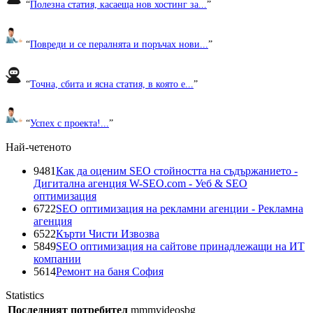
“
Полезна статия, касаеща нов хостинг за...
”
“
Повреди и се пералнята и поръчах нови...
”
“
Точна, сбита и ясна статия, в която е...
”
“
Успех с проекта!...
”
Най-четеното
9481
Как да оценим SEO стойността на съдържанието -
Дигитална агенция W-SEO.com - Уеб & SEO
оптимизация
6722
SEO оптимизация на рекламни агенции - Рекламна
агенция
6522
Кърти Чисти Извозва
5849
SEO оптимизация на сайтове принадлежащи на ИТ
компании
5614
Ремонт на баня София
Statistics
Последният потребител
mmmvideosbg