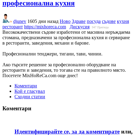
професионална кухня
djunev
1605 дни назад
Ново
Здраве
посуда
съдове
кухня
ресторант
https://mixhoreca.com
Дискусия
947
Прегледа
Висококачествени съдове изработени от масивна неръждаема
стомана, предназначени за професионална кухня и сервиране
в ресторанти, заведения, механи и барове.
Професионални тенджери, тигани, тави, чинии.
Ако търсите решение за професионално оборудване на
ресторанти и заведения, то тогава сте на правилното място.
Посетете MixHoReCa.com още днес!
Коментари
Кой е гласувал
Сходни статии
Коментари
Идентифицирайте се, за да коментирате
или,