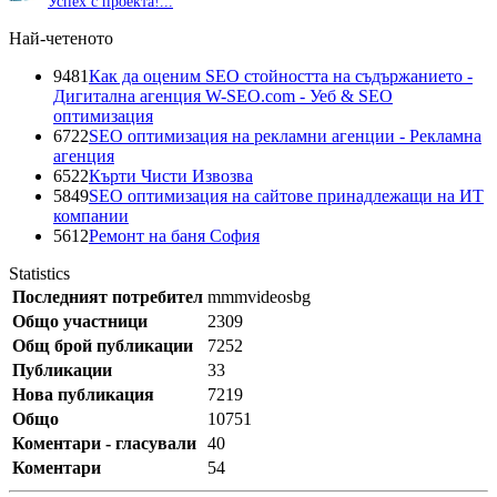
“
Успех с проекта!...
”
Най-четеното
9481
Как да оценим SEO стойността на съдържанието -
Дигитална агенция W-SEO.com - Уеб & SEO
оптимизация
6722
SEO оптимизация на рекламни агенции - Рекламна
агенция
6522
Кърти Чисти Извозва
5849
SEO оптимизация на сайтове принадлежащи на ИТ
компании
5612
Ремонт на баня София
Statistics
Последният потребител
mmmvideosbg
Общо участници
2309
Общ брой публикации
7252
Публикации
33
Нова публикация
7219
Общо
10751
Коментари - гласували
40
Коментари
54