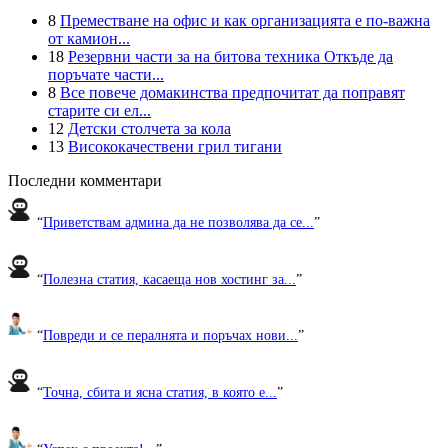
8
Преместване на офис и как организацията е по-важна
от камион...
18
Резервни части за на битова техника Откъде да
поръчате части...
8
Все повече домакинства предпочитат да поправят
старите си ел...
12
Детски столчета за кола
13
Висококачествени грил тигани
Последни комментари
“
Приветствам админа да не позволява да се...
”
“
Полезна статия, касаеща нов хостинг за...
”
“
Повреди и се пералнята и поръчах нови...
”
“
Точна, сбита и ясна статия, в която е...
”