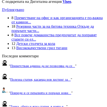
С подкрепата на Дигитална агенция
Viseo
.
Публикувано
8
Преместване на офис и как организацията е по-важна
от камион...
18
Резервни части за на битова техника Откъде да
поръчате части...
8
Все повече домакинства предпочитат да поправят
старите си ел...
12
Детски столчета за кола
13
Висококачествени грил тигани
Последни комментари
“
Приветствам админа да не позволява да се...
”
“
Полезна статия, касаеща нов хостинг за...
”
“
Повреди и се пералнята и поръчах нови...
”
“
Точна, сбита и ясна статия, в която е...
”