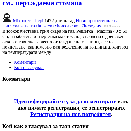
см., неръждаема стомана
Mixhoreca_Pepi
1472 дни назад
Ново
професионална
грил скара на газ
https://mixhoreca.com
Дискусия
808
Прегледа
Висококачествена грил скара на газ, Решетка - Maxima 40 x 60
cm, изработена от неръждаема стомана, снабдена с дренажен
отвор и тавичка за лесно отцеждане на мазнини, лесно
почистване, равномерно разпределение на топлината, контрол
на температурата между
Коментари
Кой е гласувал
Коментари
Идентифицирайте се, за да коментирате
или,
ако нямате регистрация, се регистрирайте
Регистрация на нов потребител
.
Кой как е гласувал за тази статия