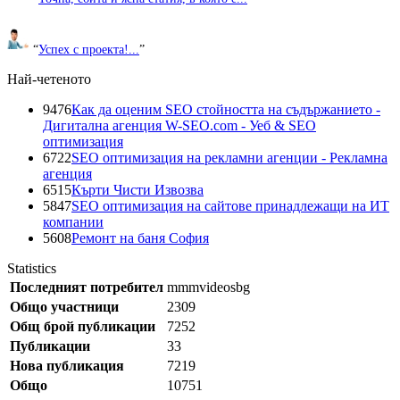
“
Успех с проекта!...
”
Най-четеното
9476
Как да оценим SEO стойността на съдържанието -
Дигитална агенция W-SEO.com - Уеб & SEO
оптимизация
6722
SEO оптимизация на рекламни агенции - Рекламна
агенция
6515
Кърти Чисти Извозва
5847
SEO оптимизация на сайтове принадлежащи на ИТ
компании
5608
Ремонт на баня София
Statistics
Последният потребител
mmmvideosbg
Общо участници
2309
Общ брой публикации
7252
Публикации
33
Нова публикация
7219
Общо
10751