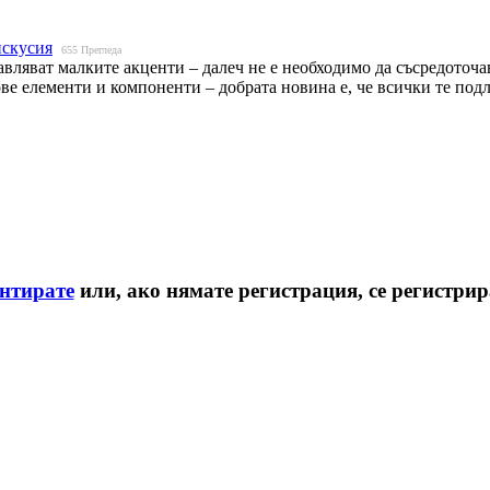
скусия
655
Прегледа
тавляват малките акценти – далеч не е необходимо да съсредоточ
е елементи и компоненти – добрата новина е, че всички те подл
ентирате
или, ако нямате регистрация, се регистри