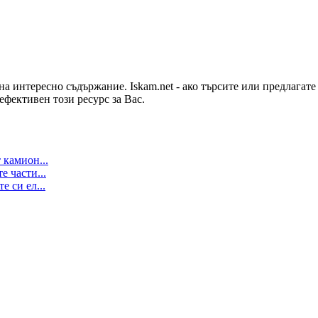
на интересно съдържание. Iskam.net - ако търсите или предлагат
ефективен този ресурс за Вас.
 камион...
е части...
 си ел...