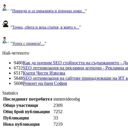
“
Повреди и се пералнята и поръчах нови...
”
“
Точна, сбита и ясна статия, в която е...
”
“
Успех с проекта!...
”
Най-четеното
9480
Как да оценим SEO стойността на съдържанието - Д
6722
SEO оптимизация на рекламни агенции - Рекламна а
6517
Кърти Чисти Извозва
5848
SEO оптимизация на сайтове принадлежащи на ИТ 
5608
Ремонт на баня София
Statistics
Последният потребител
mmmvideosbg
Общо участници
2309
Общ брой публикации
7252
Публикации
33
Нова публикация
7219