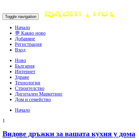
Toggle navigation
Начало
💬 Какво ново
Добавяне
Регистрация
Вход
Ново
България
Интернет
Здраве
Технологии
Строителство
Дигитален Маркетинг
Дом и семейство
Начало
1
Видове дръжки за вашата кухня у дома