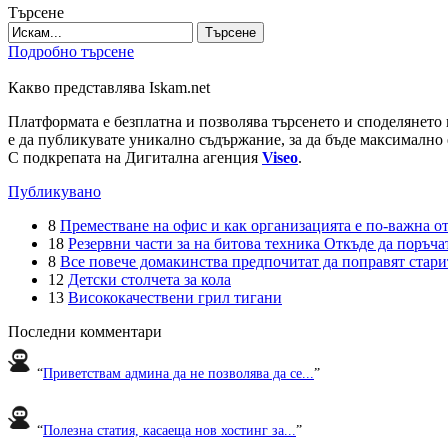
Търсене
Търсене
Подробно търсене
Какво представлява Iskam.net
Платформата е безплатна и позволява търсенето и споделянето 
е да публикувате уникално съдържание, за да бъде максимално 
С подкрепата на Дигитална агенция
Viseo
.
Публикувано
8
Преместване на офис и как организацията е по-важна от
18
Резервни части за на битова техника Откъде да поръчат
8
Все повече домакинства предпочитат да поправят старите
12
Детски столчета за кола
13
Висококачествени грил тигани
Последни комментари
“
Приветствам админа да не позволява да се...
”
“
Полезна статия, касаеща нов хостинг за...
”