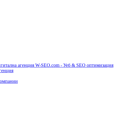
игитална агенция W-SEO.com - Уеб & SEO оптимизация
генция
компании