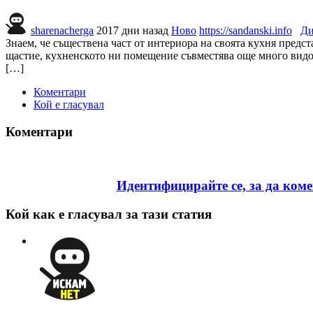
sharenacherga
2017 дни назад
Ново
https://sandanski.info
Ди
Знаем, че съществена част от интериора на своята кухня предс
щастие, кухненското ни помещение съвместява още много видов
[…]
Коментари
Кой е гласувал
Коментари
Идентифицирайте се, за да ком
Кой как е гласувал за тази статия