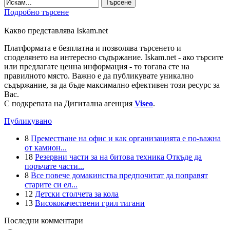
Търсене
Подробно търсене
Какво представлява Iskam.net
Платформата е безплатна и позволява търсенето и
споделянето на интересно съдържание. Iskam.net - ако търсите
или предлагате ценна информация - то тогава сте на
правилното място. Важно е да публикувате уникално
съдържание, за да бъде максимално ефективен този ресурс за
Вас.
С подкрепата на Дигитална агенция
Viseo
.
Публикувано
8
Преместване на офис и как организацията е по-важна
от камион...
18
Резервни части за на битова техника Откъде да
поръчате части...
8
Все повече домакинства предпочитат да поправят
старите си ел...
12
Детски столчета за кола
13
Висококачествени грил тигани
Последни комментари