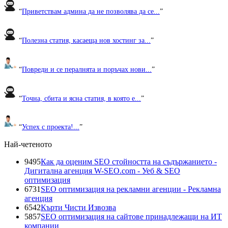
“
Приветствам админа да не позволява да се...
”
“
Полезна статия, касаеща нов хостинг за...
”
“
Повреди и се пералнята и поръчах нови...
”
“
Точна, сбита и ясна статия, в която е...
”
“
Успех с проекта!...
”
Най-четеното
9495
Как да оценим SEO стойността на съдържанието -
Дигитална агенция W-SEO.com - Уеб & SEO
оптимизация
6731
SEO оптимизация на рекламни агенции - Рекламна
агенция
6542
Кърти Чисти Извозва
5857
SEO оптимизация на сайтове принадлежащи на ИТ
компании