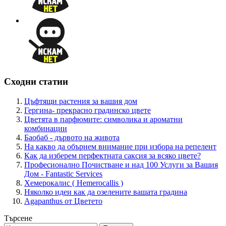
Сходни статии
Цъфтящи растения за вашия дом
Гергина- прекрасно градинско цветe
Цветята в парфюмите: символика и ароматни
комбинации
Баобаб - дървото на живота
На какво да обърнем внимание при избора на репелент
Как да изберем перфектната саксия за всяко цвете?
Професионално Почистване и над 100 Услуги за Вашия
Дом - Fantastic Services
Хемерокалис ( Hemerocallis )
Няколко идеи как да озелените вашата градина
Agapanthus от Цветето
Търсене