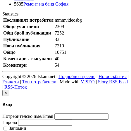
5635
Ремонт на баня София
Statistics
Последният потребител
mmmvideosbg
Общо участници
2309
Общ брой публикации
7252
Публикации
33
Нова публикация
7219
Общо
10751
Коментари - гласували
40
Коментари
54
Copyright © 2026 Iskam.net |
Подробно търсене
|
Нови събития
|
Етикети
|
Топ потребители
| Made with
VISEO
|
Story RSS Feed
|
RSS-Поток
×
Вход
Потребителско име/Email
Парола
Запомни