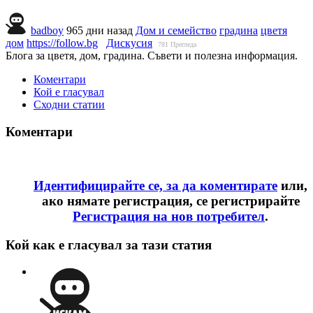
badboy
965 дни назад
Дом и семейство
градина
цветя
дом
https://follow.bg
Дискусия
781
Прегледа
Блога за цветя, дом, градина. Съвети и полезна информация.
Коментари
Кой е гласувал
Сходни статии
Коментари
Идентифицирайте се, за да коментирате
или,
ако нямате регистрация, се регистрирайте
Регистрация на нов потребител
.
Кой как е гласувал за тази статия