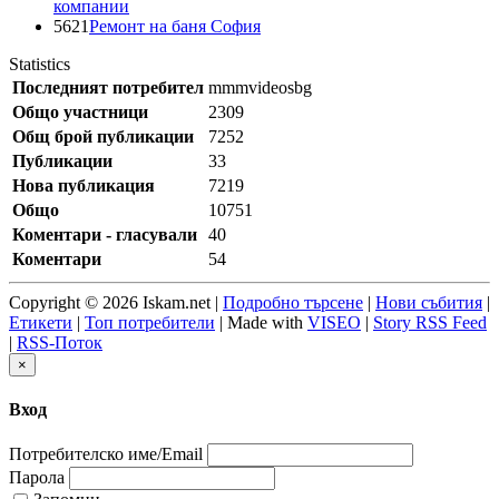
компании
5621
Ремонт на баня София
Statistics
Последният потребител
mmmvideosbg
Общо участници
2309
Общ брой публикации
7252
Публикации
33
Нова публикация
7219
Общо
10751
Коментари - гласували
40
Коментари
54
Copyright © 2026 Iskam.net |
Подробно търсене
|
Нови събития
|
Етикети
|
Топ потребители
| Made with
VISEO
|
Story RSS Feed
|
RSS-Поток
×
Вход
Потребителско име/Email
Парола