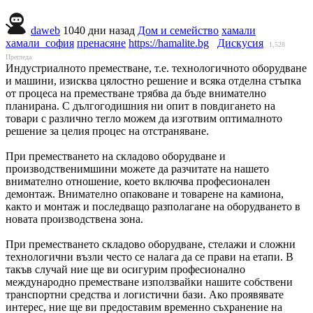
daweb
1040 дни назад
Дом и семейство
хамали
хамали_софия
пренасяне
https://hamalite.bg
Дискусия
1,528
Прегледа
Индустриалното преместване, т.е. технологичното оборудване
и машини, изисква цялостно решение и всяка отделна стъпка
от процеса на преместване трябва да бъде внимателно
планирана. С дългогодишния ни опит в повдигането на
товари с различно тегло можем да изготвим оптималното
решение за целия процес на отстраняване.
При преместването на складово оборудване и
производственимшини можете да разчитате на нашето
внимателно отношение, което включва професионален
демонтаж. Внимателно опаковане и товарене на камиона,
както и монтаж и последващо разполагане на оборудването в
новата производствена зона.
При преместването складово оборудване, стелажи и сложни
технологични възли често се налага да се прави на етапи. В
такъв случай ние ще ви осигурим професионално
международно преместване използвайки нашите собствени
транспортни средства и логистични бази. Ако проявявате
интерес, ние ще ви предоставим временно съхранение на