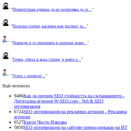
“
Приветствам админа да не позволява да се...
”
“
Полезна статия, касаеща нов хостинг за...
”
“
Повреди и се пералнята и поръчах нови...
”
“
Точна, сбита и ясна статия, в която е...
”
“
Успех с проекта!...
”
Най-четеното
9486
Как да оценим SEO стойността на съдържанието -
Дигитална агенция W-SEO.com - Уеб & SEO
оптимизация
6724
SEO оптимизация на рекламни агенции - Рекламна
агенция
6527
Кърти Чисти Извозва
5850
SEO оптимизация на сайтове принадлежащи на ИТ