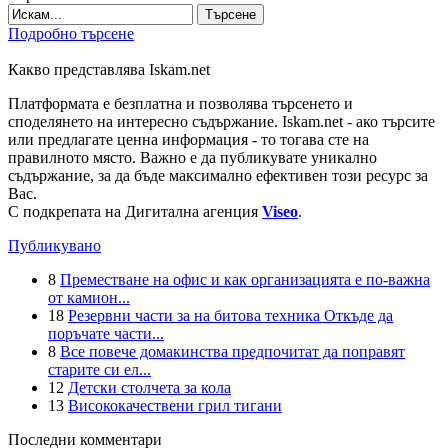
Търсене
Подробно търсене
Какво представлява Iskam.net
Платформата е безплатна и позволява търсенето и
споделянето на интересно съдържание. Iskam.net - ако търсите
или предлагате ценна информация - то тогава сте на
правилното място. Важно е да публикувате уникално
съдържание, за да бъде максимално ефективен този ресурс за
Вас.
С подкрепата на Дигитална агенция
Viseo
.
Публикувано
8
Преместване на офис и как организацията е по-важна
от камион...
18
Резервни части за на битова техника Откъде да
поръчате части...
8
Все повече домакинства предпочитат да поправят
старите си ел...
12
Детски столчета за кола
13
Висококачествени грил тигани
Последни комментари