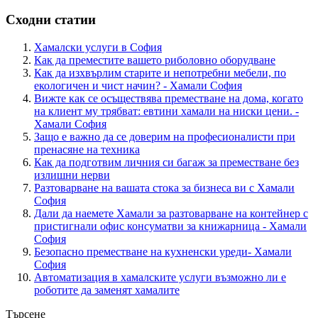
Сходни статии
Хамалски услуги в София
Как да преместите вашето риболовно оборудване
Как да изхвърлим старите и непотребни мебели, по
екологичен и чист начин? - Хамали София
Вижте как се осъществява преместване на дома, когато
на клиент му трябват: евтини хамали на ниски цени. -
Хамали София
Защо е важно да се доверим на професионалисти при
пренасяне на техника
Как да подготвим личния си багаж за преместване без
излишни нерви
Разтоварване на вашата стока за бизнеса ви с Хамали
София
Дали да наемете Хамали за разтоварване на контейнер с
пристигнали офис консуматви за книжарница - Хамали
София
Безопасно преместване на кухненски уреди- Хамали
София
Автоматизация в хамалските услуги възможно ли е
роботите да заменят хамалите
Търсене