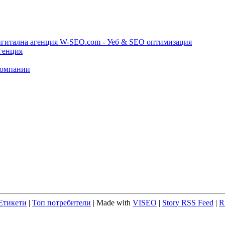
игитална агенция W-SEO.com - Уеб & SEO оптимизация
генция
компании
Етикети
|
Топ потребители
| Made with
VISEO
|
Story RSS Feed
|
R