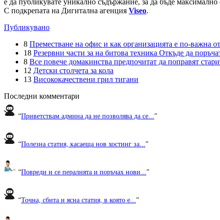
е да публикувате уникално съдържание, за да бъде максимално 
С подкрепата на Дигитална агенция
Viseo
.
Публикувано
8
Преместване на офис и как организацията е по-важна от
18
Резервни части за на битова техника Откъде да поръчат
8
Все повече домакинства предпочитат да поправят старите
12
Детски столчета за кола
13
Висококачествени грил тигани
Последни комментари
“
Приветствам админа да не позволява да се...
”
“
Полезна статия, касаеща нов хостинг за...
”
“
Повреди и се пералнята и поръчах нови...
”
“
Точна, сбита и ясна статия, в която е...
”