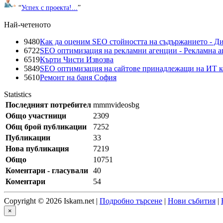
“
Успех с проекта!...
”
Най-четеното
9480
Как да оценим SEO стойността на съдържанието - Д
6722
SEO оптимизация на рекламни агенции - Рекламна а
6519
Кърти Чисти Извозва
5849
SEO оптимизация на сайтове принадлежащи на ИТ 
5610
Ремонт на баня София
Statistics
Последният потребител
mmmvideosbg
Общо участници
2309
Общ брой публикации
7252
Публикации
33
Нова публикация
7219
Общо
10751
Коментари - гласували
40
Коментари
54
Copyright © 2026 Iskam.net |
Подробно търсене
|
Нови събития
|
×