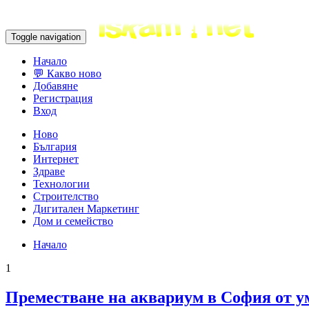
Toggle navigation
Начало
💬 Какво ново
Добавяне
Регистрация
Вход
Ново
България
Интернет
Здраве
Технологии
Строителство
Дигитален Маркетинг
Дом и семейство
Начало
1
Преместване на аквариум в София от у