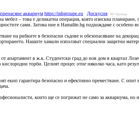
пренасяне аквариум
https://mhgroupe.eu
Дискусия
305
Прегледа
а мебел – това е деликатна операция, която изисква планиране,
удностите сами. Затова ние в Hamalite.bg подхождаме с особено 
тване на рибките в безопасни съдове и обезопасяване на декорац
портирането. Нашите хамали използват специални защитни матери
 апартамент в ж.к. Студентски град до нов дом в квартал Лозене
 кислородни торби. Целият процес отне няколко часа, като резул
ият екип гарантира безопасно и ефективно преместване. С опит
дача.
офесионалисти, които ще се погрижат не само за аквариума, но и