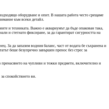
 подходящо оборудване и опит. В нашата работа често срещаме
внимание към всеки детайл.
иите и техниката. Важно е аквариумът да бъде опакован така,
али и стегнато фиксиране, за да гарантират сигурността на
ц. За да запазим водния баланс, част от водата бе съхранена и
татът беше безупречно завършен пренос без стрес за
 в пренасянето на чупливи и тежки предмети, включително и
 за спокойствието ви.