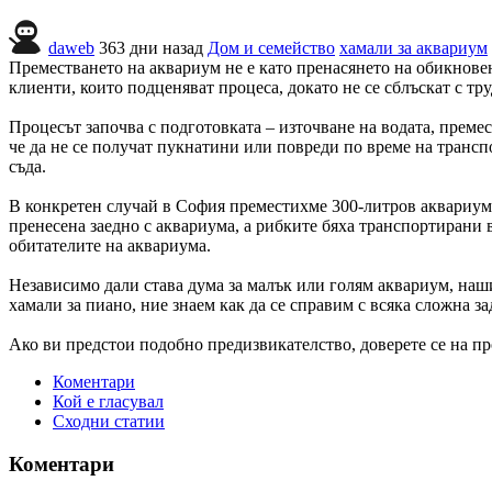
daweb
363 дни назад
Дом и семейство
хамали за аквариум
Преместването на аквариум не е като пренасянето на обикновен
клиенти, които подценяват процеса, докато не се сблъскат с тр
Процесът започва с подготовката – източване на водата, премес
че да не се получат пукнатини или повреди по време на транс
съда.
В конкретен случай в София преместихме 300-литров аквариум от
пренесена заедно с аквариума, а рибките бяха транспортирани в
обитателите на аквариума.
Независимо дали става дума за малък или голям аквариум, наш
хамали за пиано, ние знаем как да се справим с всяка сложна за
Ако ви предстои подобно предизвикателство, доверете се на пр
Коментари
Кой е гласувал
Сходни статии
Коментари