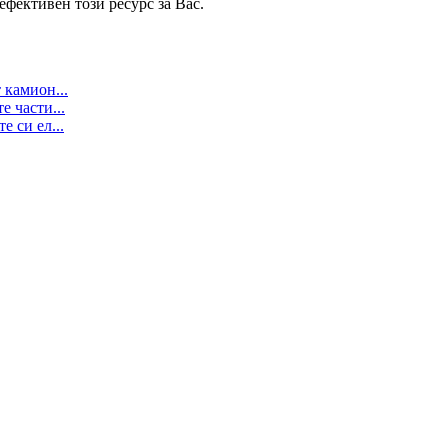
ефективен този ресурс за Вас.
 камион...
е части...
 си ел...