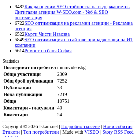
9482
Как да оценим SEO стойността на съдържанието -
Дигитална агенция W-SEO.com - Уеб & SEO
оптимизация
6722
SEO оптимизация на рекламни агенции - Рекламна
агенция
6522
Кърти Чисти Извозва
5849
SEO оптимизация на сайтове принадлежащи на ИТ
компании
5614
Ремонт на баня София
Statistics
Последният потребител
mmmvideosbg
Общо участници
2309
Общ брой публикации
7252
Публикации
33
Нова публикация
7219
Общо
10751
Коментари - гласували
40
Коментари
54
Copyright © 2026 Iskam.net |
Подробно търсене
|
Нови събития
|
Етикети
|
Топ потребители
| Made with
VISEO
|
Story RSS Feed