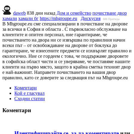
daweb
838 дни назад
Дом и семейство
почистване двор
хамали
хамали бг
https://mhgroupe.eu
Дискусия
688
Прегледа
В Mhgroupe.eu сме специализирани в почистване на дворове
за всички в София и областа . С първокласно обслужване на
клиентите и опитен персонал, ние гарантираме, че
почистването на двора ни се извършва по правилния начин
всеки път – от освобождаване на дворове от боклука до
гарантиране, че изнесените предмети се изхвърлят правилно и
екологично. Ние се гордеем с това, че поддържаме дворовете
в софийска област чисти и се уверяваме, че поставяме нашите
клиенти на първо място, защото в крайна сметка техният двор
е най-важният. Направете почистването на вашия двор
правилно, като се доверите за следващия път на Mhgroupe.eu
Коментари
Кой е гласувал
Сходни статии
Коментари
Идентифицирайте се, за да коментирате
или,