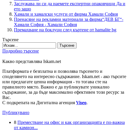
Заслужава ли си да наемете експертни опаковчици Да и
ето защо
Хамали и хамалски услуги от фирма Хамали София
Пренасяне на рекламни материали за фирма“ДЕВ БГ“-
Хамали София - Хамали София
Премахване на боклуци след къртене от hamalite bg
Търсене
Търсене
Подробно търсене
Какво представлява Iskam.net
Платформата е безплатна и позволява търсенето и
споделянето на интересно съдържание. Iskam.net - ако търсите
или предлагате ценна информация - то тогава сте на
правилното място. Важно е да публикувате уникално
съдържание, за да бъде максимално ефективен този ресурс за
Вас.
С подкрепата на Дигитална агенция
Viseo
.
Публикувано
8
Преместване на офис и как организацията е по-важна
от камион...