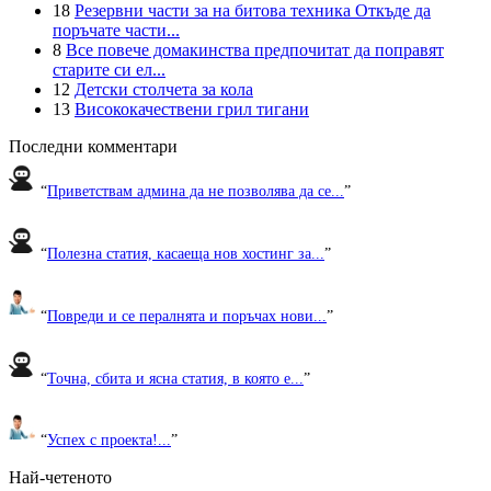
18
Резервни части за на битова техника Откъде да
поръчате части...
8
Все повече домакинства предпочитат да поправят
старите си ел...
12
Детски столчета за кола
13
Висококачествени грил тигани
Последни комментари
“
Приветствам админа да не позволява да се...
”
“
Полезна статия, касаеща нов хостинг за...
”
“
Повреди и се пералнята и поръчах нови...
”
“
Точна, сбита и ясна статия, в която е...
”
“
Успех с проекта!...
”
Най-четеното