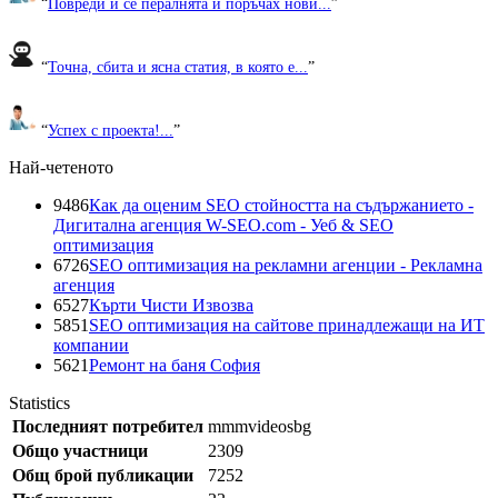
“
Повреди и се пералнята и поръчах нови...
”
“
Точна, сбита и ясна статия, в която е...
”
“
Успех с проекта!...
”
Най-четеното
9486
Как да оценим SEO стойността на съдържанието -
Дигитална агенция W-SEO.com - Уеб & SEO
оптимизация
6726
SEO оптимизация на рекламни агенции - Рекламна
агенция
6527
Кърти Чисти Извозва
5851
SEO оптимизация на сайтове принадлежащи на ИТ
компании
5621
Ремонт на баня София
Statistics
Последният потребител
mmmvideosbg
Общо участници
2309
Общ брой публикации
7252