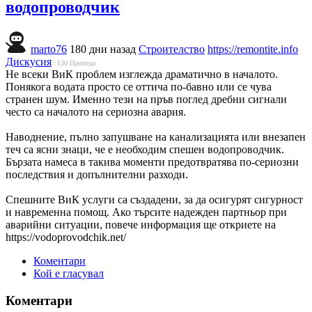
водопроводчик
marto76
180 дни назад
Строителство
https://remontite.info
Дискусия
130
Прегледа
Не всеки ВиК проблем изглежда драматично в началото.
Понякога водата просто се оттича по-бавно или се чува
странен шум. Именно тези на пръв поглед дребни сигнали
често са началото на сериозна авария.
Наводнение, пълно запушване на канализацията или внезапен
теч са ясни знаци, че е необходим спешен водопроводчик.
Бързата намеса в такива моменти предотвратява по-сериозни
последствия и допълнителни разходи.
Спешните ВиК услуги са създадени, за да осигурят сигурност
и навременна помощ. Ако търсите надежден партньор при
аварийни ситуации, повече информация ще откриете на
https://vodoprovodchik.net/
Коментари
Кой е гласувал
Коментари