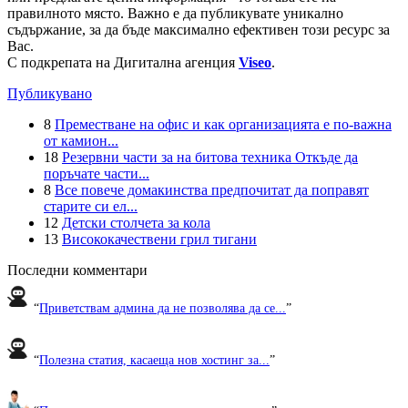
правилното място. Важно е да публикувате уникално
съдържание, за да бъде максимално ефективен този ресурс за
Вас.
С подкрепата на Дигитална агенция
Viseo
.
Публикувано
8
Преместване на офис и как организацията е по-важна
от камион...
18
Резервни части за на битова техника Откъде да
поръчате части...
8
Все повече домакинства предпочитат да поправят
старите си ел...
12
Детски столчета за кола
13
Висококачествени грил тигани
Последни комментари
“
Приветствам админа да не позволява да се...
”
“
Полезна статия, касаеща нов хостинг за...
”