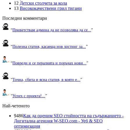
12
Детски столчета за кола
13
Висококачествени грил тигани
Последни комментари
“
Приветствам админа да не позволява да се...
”
“
Полезна статия, касаеща нов хостинг за...
”
“
Повреди и се пералнята и поръчах нови...
”
“
Точна, сбита и ясна статия, в която е...
”
“
Успех с проекта!...
”
Най-четеното
9486
Как да оценим SEO стойността на съдържанието -
Дигитална агенция W-SEO.com - Уеб & SEO
оптимизация