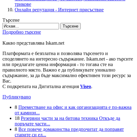
трикове
Онлайн репутация - Интернет присъствие
Търсене
Търсене
Подробно търсене
Какво представлява Iskam.net
Платформата е безплатна и позволява търсенето и
споделянето на интересно съдържание. Iskam.net - ако търсите
или предлагате ценна информация - то тогава сте на
правилното място. Важно е да публикувате уникално
съдържание, за да бъде максимално ефективен този ресурс за
Вас.
С подкрепата на Дигитална агенция
Viseo
.
Публикувано
8
Преместване на офис и как организацията е по-важна
от камион...
18
Резервни части за на битова техника Откъде да
поръчате части...
8
Все повече домакинства предпочитат да поправят
старите си ел...