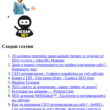
Сходни статии
10 основни причини защо вашият бизнес се нуждае от
SEO услуги » 1den.BG Новини
Защо е важно генерирането на трафик към вашия сайт? -
Новините днес
СЕО оптимизация - София и изработка на уеб сайтове
Какво е FID - First Input Delay - Ganbox SEO блог
Ивайло Тодоров
SEO съвети за начинаещи - какво трябва да знаем?
Купуване на линкове — Pоstvai.Com
SEO агенция WebStation™ - Експерти в оптимизацията
на сайтове
Как да направим СЕО оптимизация на сайт? - beSEO -
Сео оптимизация за уеб сайтове, безплатни съвети и