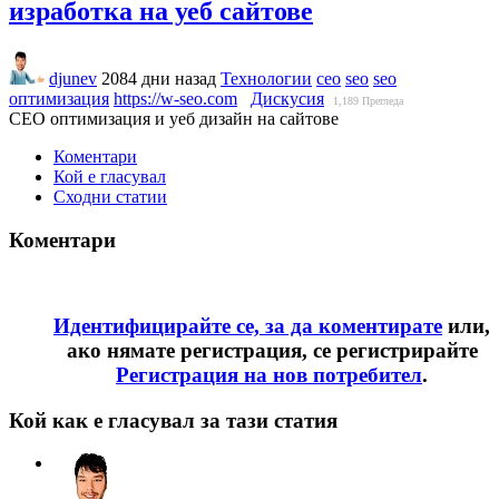
изработка на уеб сайтове
djunev
2084 дни назад
Технологии
сео
seo
seo
оптимизация
https://w-seo.com
Дискусия
1,189
Прегледа
СЕО оптимизация и уеб дизайн на сайтове
Коментари
Кой е гласувал
Сходни статии
Коментари
Идентифицирайте се, за да коментирате
или,
ако нямате регистрация, се регистрирайте
Регистрация на нов потребител
.
Кой как е гласувал за тази статия