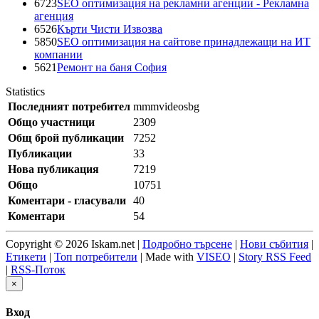
6723
SEO оптимизация на рекламни агенции - Рекламна
агенция
6526
Кърти Чисти Извозва
5850
SEO оптимизация на сайтове принадлежащи на ИТ
компании
5621
Ремонт на баня София
Statistics
Последният потребител
mmmvideosbg
Общо участници
2309
Общ брой публикации
7252
Публикации
33
Нова публикация
7219
Общо
10751
Коментари - гласували
40
Коментари
54
Copyright © 2026 Iskam.net |
Подробно търсене
|
Нови събития
|
Етикети
|
Топ потребители
| Made with
VISEO
|
Story RSS Feed
|
RSS-Поток
×
Вход