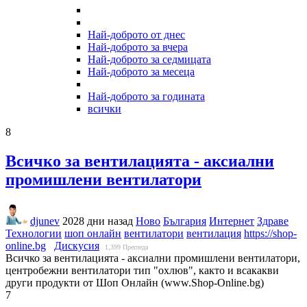
Най-доброто от днес
Най-доброто за вчера
Най-доброто за седмицата
Най-доброто за месеца
Най-доброто за годината
всички
8
Всичко за вентилацията - аксиални
промишлени вентилатори
djunev
2028 дни назад
Ново
България
Интернет
Здраве
Технологии
шоп онлайн
вентилатори
вентилация
https://shop-
online.bg
Дискусия
1,399
Прегледа
Всичко за вентилацията - аксиални промишлени вентилатори,
центробежни вентилатори тип "охлюв", както и всакакви
други продукти от Шоп Онлайн (www.Shop-Online.bg)
7