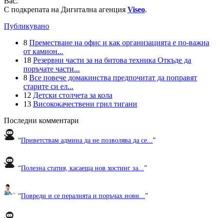
Вас.
С подкрепата на Дигитална агенция
Viseo
.
Публикувано
8
Преместване на офис и как организацията е по-важна
от камион...
18
Резервни части за на битова техника Откъде да
поръчате части...
8
Все повече домакинства предпочитат да поправят
старите си ел...
12
Детски столчета за кола
13
Висококачествени грил тигани
Последни комментари
“
Приветствам админа да не позволява да се...
”
“
Полезна статия, касаеща нов хостинг за...
”
“
Повреди и се пералнята и поръчах нови...
”