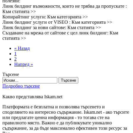
полезни:
Линк билдинг възможности, които не трябва да пропускате :
Към статията >>
Копирайтинг услуги: Към категорията >>
Линк билдинг услуги от VISEO : Към категорията >>
Линк билдинг за нови сайтове: Към статията >>
Създаване на мрежа от сайтове с цел линк билдинг: Към
статията >>
« Назад
1
2
Напред »
Търсене
Търсене
Подробно търсене
Какво представлява Iskam.net
Платформата е безплатна и позволява търсенето и
споделянето на интересно съдържание. Iskam.net - ако търсите
или предлагате ценна информация - то тогава сте на
правилното място. Важно е да публикувате уникално
съдържание, за да бъде максимално ефективен този ресурс за