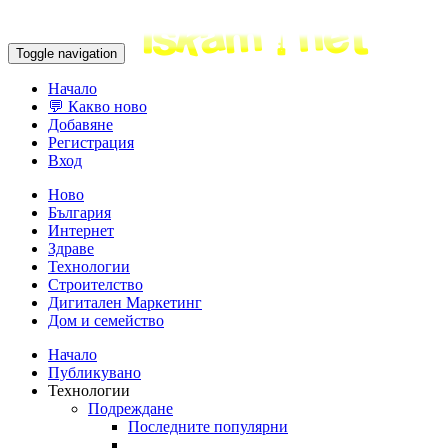
Toggle navigation
Начало
💬 Какво ново
Добавяне
Регистрация
Вход
Ново
България
Интернет
Здраве
Технологии
Строителство
Дигитален Маркетинг
Дом и семейство
Начало
Публикувано
Технологии
Подреждане
Последните популярни