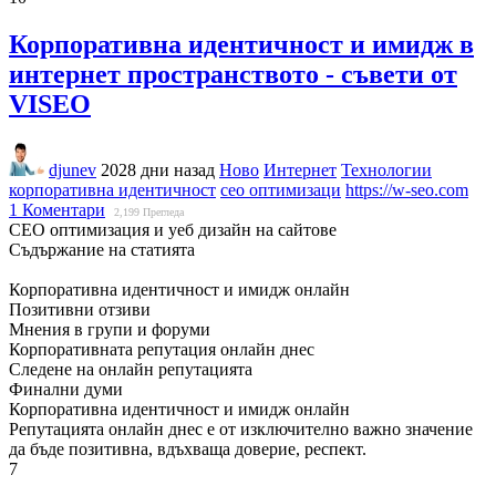
Корпоративна идентичност и имидж в
интернет пространството - съвети от
VISEO
djunev
2028 дни назад
Ново
Интернет
Технологии
корпоративна идентичност
сео оптимизаци
https://w-seo.com
1 Коментари
2,199
Прегледа
СЕО оптимизация и уеб дизайн на сайтове
Съдържание на статията
Корпоративна идентичност и имидж онлайн
Позитивни отзиви
Мнения в групи и форуми
Корпоративната репутация онлайн днес
Следене на онлайн репутацията
Финални думи
Корпоративна идентичност и имидж онлайн
Репутацията онлайн днес е от изключително важно значение
да бъде позитивна, вдъхваща доверие, респект.
7