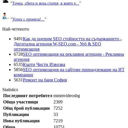
“
Точна, сбита и ясна статия, в която е...
”
“
Успех с проекта!...
”
Най-четеното
9491
Как да оценим SEO стойността на съдържанието -
Дигитална агенция W-SEO.com - Уеб & SEO
оптимизация
6728
SEO оптимизация на рекламни агенции - Рекламна
агенция
6535
Кърти Чисти Извозва
5856
SEO оптимизация на сайтове принадлежащи на ИТ
компании
5631
Ремонт на баня София
Statistics
Последният потребител
mmmvideosbg
Общо участници
2309
Общ брой публикации
7252
Публикации
33
Нова публикация
7219
Общо
10751