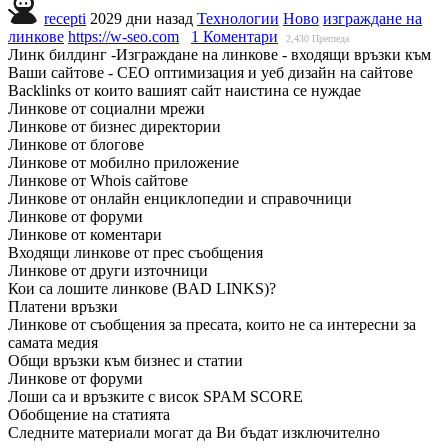
recepti
2029 дни назад
Технологии
Ново
изграждане на
линкове
https://w-seo.com
1 Коментари
2,430
Прегледа
Линк билдинг -Изграждане на линкове - входящи връзки към
Ваши сайтове - СЕО оптимизация и уеб дизайн на сайтове
Backlinks от които вашият сайт наистина се нуждае
Линкове от социални мрежи
Линкове от бизнес директории
Линкове от блогове
Линкове от мобилно приложение
Линкове от Whois сайтове
Линкове от онлайн енциклопедии и справочници
Линкове от форуми
Линкове от коментари
Входящи линкове от прес съобщения
Линкове от други източници
Кои са лошите линкове (BAD LINKS)?
Платени връзки
Линкове от съобщения за пресата, които не са интересни за
самата медия
Общи връзки към бизнес и статии
Линкове от форуми
Лоши са и връзките с висок SPAM SCORE
Обобщение на статията
Следните материали могат да Ви бъдат изключително