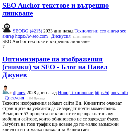
SEO Anchor текстове и вътрешно
линкване
SEOBG (#215)
2033 дни назад
Технологии
сео анкър
seo
анкър
https://w-seo.com
Дискусия
1,118
Прегледа
SEO Anchor текстове и вътрешно линкване
7
Оптимизиране на изображения
(снимки) за SEO - Блог на Павел
Джунев
djunev
2028 дни назад
Ново
Технологии
https://djunev.info
Дискусия
1,106
Прегледа
Тежките изображения забавят сайта Ви. Клиентите очакват
страниците на уебсайта да се заредят почти моментално.
Всъщност 53 процента от клиентите ще щракнат върху
мобилни сайтове, които обикновено не се зареждат бързо.
Загубата на този трафик ще доведе до по-малко възможни
клиенти и по-малко приходи за Вашия сайт.