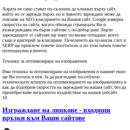
Хората не само стават по-склонни да кликват върху сайт,
който не се зарежда бързо, но и бавното зареждане може да
повлияе на SEO класирането на Вашия сайт. Google измерва
скоростта на сайта, когато обхожда страницата Ви и
възнаграждава по-бързи сайтове с по-добър ранг. Бързо
зареждащите се сайтове ще имат по-малко отпадане, което
също е критерий за класиране. Печеленето на по-висок слот в
SERP ще привлече повече посетители и по този начин повече
потенциални клиенти.
Техники за оптимизиране на изображения
Има техника за оптимизиране на изображения и нашият екип
ще Ви потопи в нея. За да разгледаме по-отблизо
техническите аспекти на оптимизирането на изображенията и
как да подобрим скоростта на зареждане на вашия сайт, без да
пренебрегваме визуалното въздействие на вашия уебсайт.
10
Изграждане на линкове - входящи
връзки към Ваши сайтове