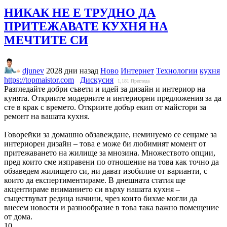
НИКАК НЕ Е ТРУДНО ДА
ПРИТЕЖАВАТЕ КУХНЯ НА
МЕЧТИТЕ СИ
djunev
2028 дни назад
Ново
Интернет
Технологии
кухня
https://topmaistor.com
Дискусия
1,181
Прегледа
Разгледайте добри съвети и идей за дизайн и интериор на
кунята. Откриите модерните и интериорни предложения за да
сте в крак с времето. Откриите добър екип от майстори за
ремонт на вашата кухня.
Говорейки за домашно обзавеждане, неминуемо се сещаме за
интериорен дизайн – това е може би любимият момент от
притежаването на жилище за мнозина. Множеството опции,
пред които сме изправени по отношение на това как точно да
обзаведем жилището си, ни дават изобилие от варианти, с
които да експертиментираме. В днешната статия ще
акцентираме вниманието си върху нашата кухня –
съществуват редица начини, чрез които бихме могли да
внесем новости и разнообразие в това така важно помещение
от дома.
10