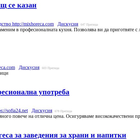
ящ се казан
одство
http://mixhoreca.com
Дискусия
647
Прегледа
аменим в професионалната кухня. Позволява ви да приготвяте с л
reca.com
Дискусия
603
Прегледа
ници
фесионална употреба
ps://sofia24.net
Дискусия
678
Прегледа
много повече на отлична цена. Осигуряваме висококачествени про
eca за заведения за храни и напитки