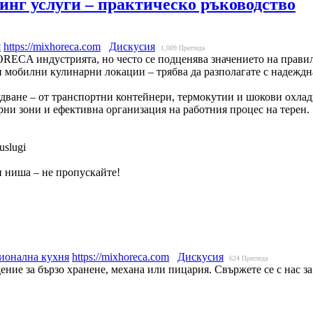
ринг услуги – практическо ръководство
я
https://mixhoreca.com
Дискусия
1,009
Прегледа
RECA индустрията, но често се подценява значението на правилн
 мобилни кулинарни локации – трябва да разполагате с надеждна
удване – от транспортни контейнери, термокутии и шокови охла
рни зони и ефективна организация на работния процес на терен.
uslugi
и ниша – не пропускайте!
ионална кухня
https://mixhoreca.com
Дискусия
624
Прегледа
дение за бързо хранене, механа или пицария. Свържете се с нас 