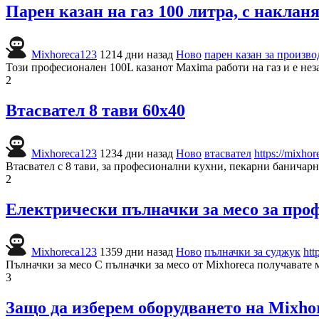
Парен казан на газ 100 литра, с наклан
Mixhoreca123
1214 дни назад
Ново
парен казан за произв
Този професионален 100L казанот Maxima работи на газ и е нез
2
Втасвател 8 тави 60х40
Mixhoreca123
1234 дни назад
Ново
втасвател
https://mixho
Втасвател с 8 тави, за професионални кухни, пекарни баничар
2
Електрически пълначки за месо за про
Mixhoreca123
1359 дни назад
Ново
пълначки за суджук
htt
Пълначки за месо С пълначки за месо от Mixhoreca получавате 
3
Защо да изберем оборудването на Mixhor