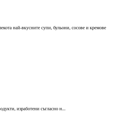
екота най-вкусните супи, бульони, сосове и кремове
дукти, изработени съгласно н...