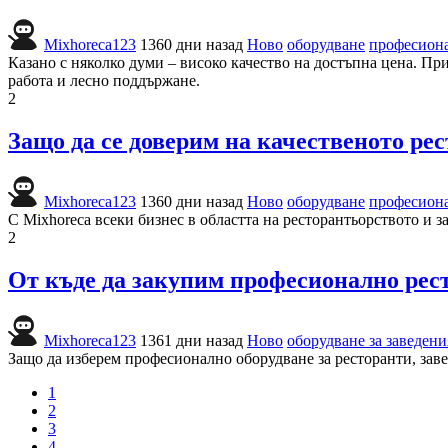
Mixhoreca123
1360 дни назад
Ново
оборудване
професиона
Казано с няколко думи – високо качество на достъпна цена. Пр
работа и лесно поддържане.
2
Защо да се доверим на качественото р
Mixhoreca123
1360 дни назад
Ново
оборудване
професиона
С Mixhoreca всеки бизнес в областта на ресторантьорството и 
2
От къде да закупим професионално рес
Mixhoreca123
1361 дни назад
Ново
оборудване за заведени
Защо да изберем професионално оборудване за ресторанти, заве
1
2
3
4