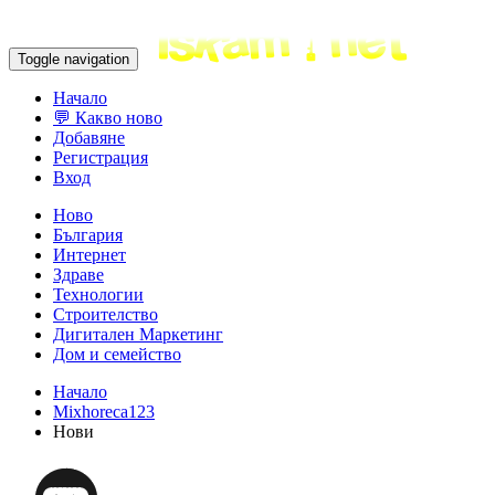
Toggle navigation
Начало
💬 Какво ново
Добавяне
Регистрация
Вход
Ново
България
Интернет
Здраве
Технологии
Строителство
Дигитален Маркетинг
Дом и семейство
Начало
Mixhoreca123
Нови