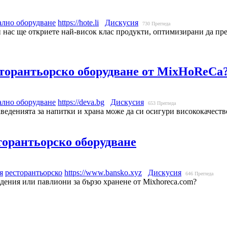
лно оборудване
https://hote.li
Дискусия
730
Прегледа
и нас ще откриете най-висок клас продукти, оптимизирани да пр
есторантьорско оборудване от MixHoReCa
лно оборудване
https://deva.bg
Дискусия
653
Прегледа
заведенията за напитки и храна може да си осигури висококачеств
торантьорско оборудване
я
ресторантьорско
https://www.bansko.xyz
Дискусия
646
Прегледа
дения или павлиони за бързо хранене от Mixhoreca.com?