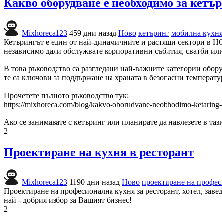
Какво оборудване е необходимо за кетъ
Mixhoreca123
459 дни назад
Ново
кетъринг
мобилна кухн
Кетърингът е един от най-динамичните и растящи сектори в HO
независимо дали обслужвате корпоративни събития, сватби или
В това ръководство са разгледани най-важните категории обор
те са ключови за поддържане на храната в безопасни температу
Прочетете пълното ръководство тук:
https://mixhoreca.com/blog/kakvo-oborudvane-neobhodimo-ketaring-
Ако се занимавате с кетъринг или планирате да навлезете в таз
2
Проектиране на кухня в ресторант
Mixhoreca123
1190 дни назад
Ново
проектиране на профес
Проектиране на професионална кухня за ресторант, хотел, заве
най - добрия избор за Вашият бизнес!
2