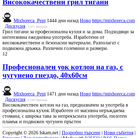
Висококачествени грил тигани
Mixhoreca_Pepi
1444 дни назад
Ново
https://mixhoreca.com
Дискусия
3,811
Прегледа
Грил тигани за професионална кухня и за дома. Подходящи за
интензивна ежедневна употреба. Изработени от
висококачествени и безопасни материали. Разполагат с
подвижна дръжка. Различни големини и размери.
12
Професионален уок котлон на газ, с
чугунено гнездо, 40х60см
Mixhoreca_Pepi
1471 дни назад
Ново
https://mixhoreca.com
Дискусия
4,240
Прегледа
Висококачествен котлон на газ, предназначен за употреба в
професионална кухня. Изработен от масивна неръждаема
стомана, с широка тава за непрекъсната употреба, пилотен
пламък и подвижен чугунен пръстен
Copyright © 2026 Iskam.net |
Подробно търсене
|
Нови събития
|