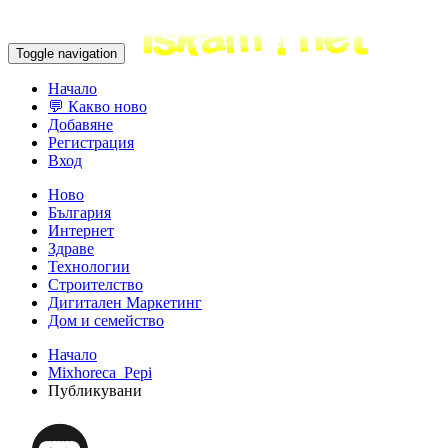
Toggle navigation
Начало
💬 Какво ново
Добавяне
Регистрация
Вход
Ново
България
Интернет
Здраве
Технологии
Строителство
Дигитален Маркетинг
Дом и семейство
Начало
Mixhoreca_Pepi
Публикувани