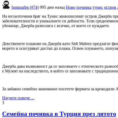
bontourbg (#74)
995 дни назад
Ново
почивка
тунис
остров
На югоизточния бряг на Тунис живописният остров Джерба при
забележителности и уникалните си дейности. Този средиземном
убежище, Джерба разполага с всичко, от което се нуждаете.
Девствените плажове на Джерба като Sidi Mahrez предлагат фин
морето и осигуряват достъп до плажа. Освен плуването, попул
Джерба дава възможност да се запознаете с етническото разноо
е Музеят на наследството, в който се запознавате с традицио
За забавно семейно занимание посетете фермата за крокодили An
Научете повече ...
3
Семейна почивка в Турция през лятото