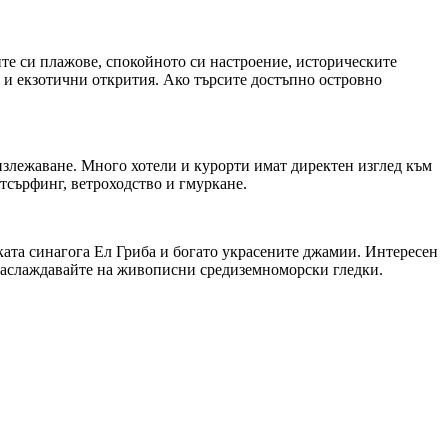
те си плажове, спокойното си настроение, историческите
 и екзотични открития. Ако търсите достъпно островно
 излежаване. Много хотели и курорти имат директен изглед към
тсърфинг, ветроходство и гмуркане.
ската синагога Ел Гриба и богато украсените джамии. Интересен
е наслаждавайте на живописни средиземноморски гледки.