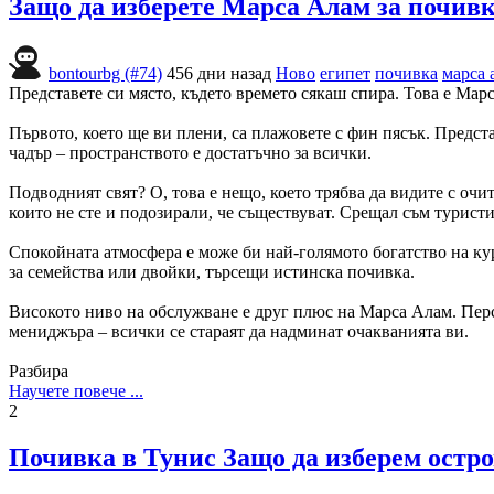
Защо да изберете Марса Алам за почив
bontourbg (#74)
456 дни назад
Ново
египет
почивка
марса 
Представете си място, където времето сякаш спира. Това е Мар
Първото, което ще ви плени, са плажовете с фин пясък. Предста
чадър – пространството е достатъчно за всички.
Подводният свят? О, това е нещо, което трябва да видите с очи
които не сте и подозирали, че съществуват. Срещал съм туристи
Спокойната атмосфера е може би най-голямото богатство на ку
за семейства или двойки, търсещи истинска почивка.
Високото ниво на обслужване е друг плюс на Марса Алам. Персо
мениджъра – всички се стараят да надминат очакванията ви.
Разбира
Научете повече ...
2
Почивка в Тунис Защо да изберем остр