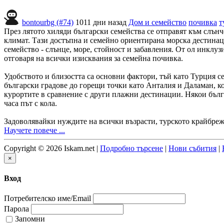
bontourbg (#74)
1011 дни назад
Дом и семейство
почивка
т
През лятото хиляди български семейства се отправят към слънч
климат. Тази достъпна и семейно ориентирана морска дестинаци
семейство - слънце, море, стойност и забавления. От ол инклу
отговаря на всички изисквания за семейна почивка.
Удобството и близостта са основни фактори, тъй като Турция 
български градове до горещи точки като Анталия и Даламан, ко
курортите в сравнение с други плажни дестинации. Някои бълга
часа път с кола.
Задоволявайки нуждите на всички възрасти, турското крайбре
Научете повече ...
Copyright © 2026 Iskam.net |
Подробно търсене
|
Нови събития
|
×
Вход
Потребителско име/Email
Парола
Запомни