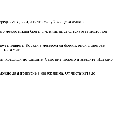
оредният курорт, а истинско убежище за душата.
то нежно милва брега. Тук няма да се блъскате за място под
друга планета. Корали в невероятни форми, риби с цветове,
ито за миг.
ти, крещящи по улиците. Само вие, морето и звездите. Идеално
можно да я превърне в незабравима. От чистачката до