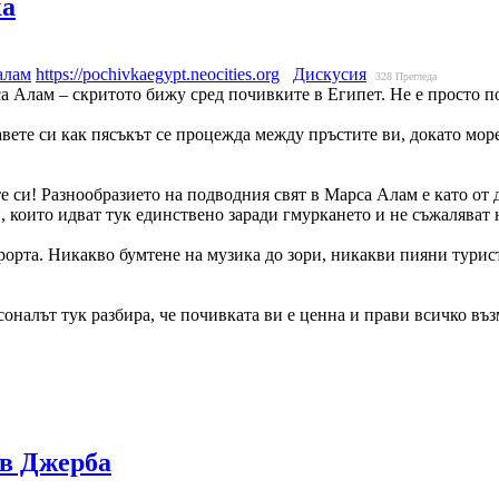
ка
алам
https://pochivkaegypt.neocities.org
Дискусия
328
Прегледа
са Алам – скритото бижу сред почивките в Египет. Не е просто п
вете си как пясъкът се процежда между пръстите ви, докато море
те си! Разнообразието на подводния свят в Марса Алам е като от 
, които идват тук единствено заради гмуркането и не съжаляват н
рорта. Никакво бумтене на музика до зори, никакви пияни турис
налът тук разбира, че почивката ви е ценна и прави всичко въз
ов Джерба