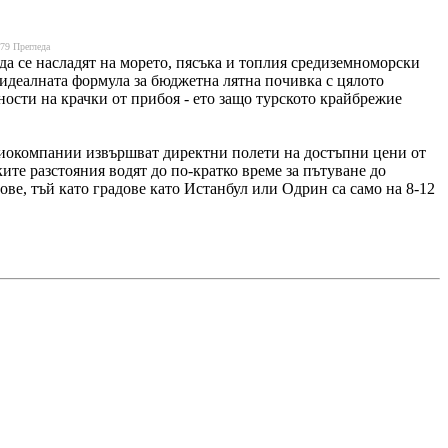
479
Прегледа
 да се насладят на морето, пясъка и топлия средиземноморски
 идеалната формула за бюджетна лятна почивка с цялото
ности на крачки от прибоя - ето защо турското крайбрежие
авиокомпании извършват директни полети на достъпни цени от
те разстояния водят до по-кратко време за пътуване до
ове, тъй като градове като Истанбул или Одрин са само на 8-12