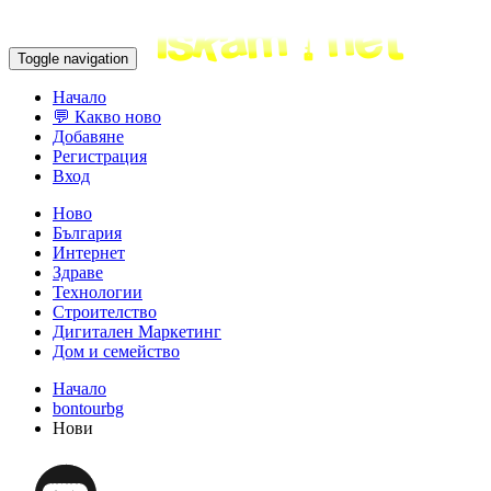
Toggle navigation
Начало
💬 Какво ново
Добавяне
Регистрация
Вход
Ново
България
Интернет
Здраве
Технологии
Строителство
Дигитален Маркетинг
Дом и семейство
Начало
bontourbg
Нови