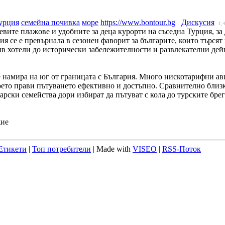
урция
семейна почивка
море
https://www.bontour.bg
Дискусия
1,
евите плажове и удобните за деца курорти на съседна Турция, за
я се е превърнала в сезонен фаворит за българите, които търсят
зив хотели до исторически забележителности и развлекателни дей
се намира на юг от границата с България. Много нискотарифни 
ето прави пътуването ефективно и достъпно. Сравнително близки
рски семейства дори избират да пътуват с кола до турските брег
жие
Етикети
|
Топ потребители
| Made with
VISEO
|
RSS-Поток