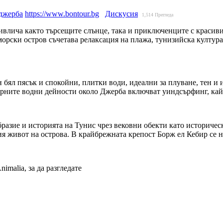
 джерба
https://www.bontour.bg
Дискусия
1,514
Прегледа
влича както търсещите слънце, така и приключенците с красиви
орски остров съчетава релаксация на плажа, тунизийска култура
 бял пясък и спокойни, плитки води, идеални за плуване, тен и
ярните водни дейности около Джерба включват уиндсърфинг, кай
бразие и историята на Тунис чрез вековни обекти като историче
нния живот на острова. В крайбрежната крепост Борж ел Кебир с
imalia, за да разгледате