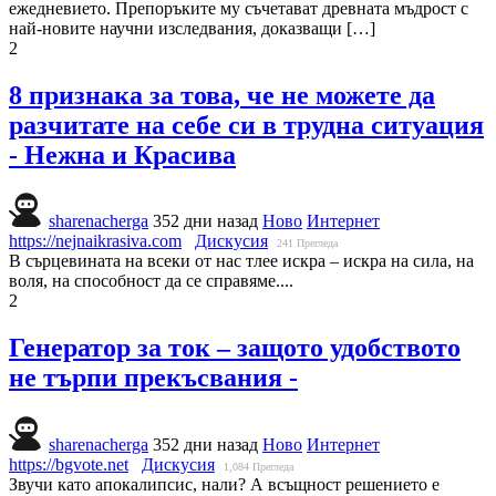
ежедневието. Препоръките му съчетават древната мъдрост с
най-новите научни изследвания, доказващи […]
2
8 признака за това, че не можете да
разчитате на себе си в трудна ситуация
- Нежна и Красива
sharenacherga
352 дни назад
Ново
Интернет
https://nejnaikrasiva.com
Дискусия
241
Прегледа
В сърцевината на всеки от нас тлее искра – искра на сила, на
воля, на способност да се справяме....
2
Генератор за ток – защото удобството
не търпи прекъсвания -
sharenacherga
352 дни назад
Ново
Интернет
https://bgvote.net
Дискусия
1,084
Прегледа
Звучи като апокалипсис, нали? А всъщност решението е