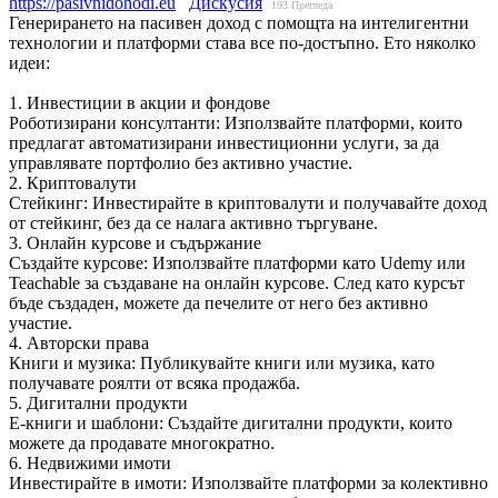
https://pasivnidohodi.eu
Дискусия
193
Прегледа
Генерирането на пасивен доход с помощта на интелигентни
технологии и платформи става все по-достъпно. Ето няколко
идеи:
1. Инвестиции в акции и фондове
Роботизирани консултанти: Използвайте платформи, които
предлагат автоматизирани инвестиционни услуги, за да
управлявате портфолио без активно участие.
2. Криптовалути
Стейкинг: Инвестирайте в криптовалути и получавайте доход
от стейкинг, без да се налага активно търгуване.
3. Онлайн курсове и съдържание
Създайте курсове: Използвайте платформи като Udemy или
Teachable за създаване на онлайн курсове. След като курсът
бъде създаден, можете да печелите от него без активно
участие.
4. Авторски права
Книги и музика: Публикувайте книги или музика, като
получавате роялти от всяка продажба.
5. Дигитални продукти
E-книги и шаблони: Създайте дигитални продукти, които
можете да продавате многократно.
6. Недвижими имоти
Инвестирайте в имоти: Използвайте платформи за колективно