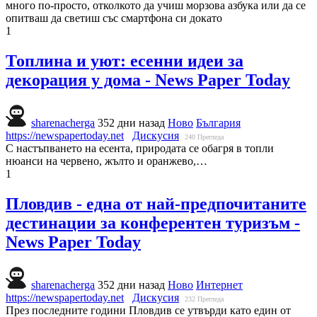
много по-просто, отколкото да учиш морзова азбука или да се
опитваш да светиш със смартфона си докато
1
Топлина и уют: есенни идеи за
декорация у дома - News Paper Today
sharenacherga
352 дни назад
Ново
България
https://newspapertoday.net
Дискусия
240
Прегледа
С настъпването на есента, природата се обагря в топли
нюанси на червено, жълто и оранжево,…
1
Пловдив - една от най-предпочитаните
дестинации за конферентен туризъм -
News Paper Today
sharenacherga
352 дни назад
Ново
Интернет
https://newspapertoday.net
Дискусия
232
Прегледа
През последните години Пловдив се утвърди като един от