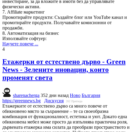
инвестиране, за да вложите в имоти без да управлявате
физически активи.
7. Affiliate маркетинг
Промотирайте продукти: Създайте блог или YouTube канал и
промотирайте продукти. Получавайте комисионни от
продажби.
8. Автоматизация на бизнес
Използвайте софтуер:
Научете повече ...
4
Етажерки от естествено дърво - Green
News - Зелените иновации, които
променят света
sharenacherga
352 дни назад
Ново
България
https://greennews.bg
Дискусия
262
Прегледа
Етажерките от естествено дърво са много повече от
обикновено място за съхранение – те са своеобразна
комбинация от функционалност, естетика и уют. Докато една
обикновена мебел може просто да изпълнява практична роля,
дървената етажерка има силата да преобрази пространството и