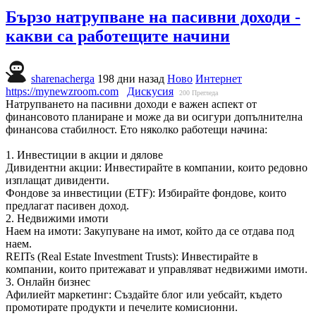
Бързо натрупване на пасивни доходи -
какви са работещите начини
sharenacherga
198 дни назад
Ново
Интернет
https://mynewzroom.com
Дискусия
200
Прегледа
Натрупването на пасивни доходи е важен аспект от
финансовото планиране и може да ви осигури допълнителна
финансова стабилност. Ето няколко работещи начина:
1. Инвестиции в акции и дялове
Дивидентни акции: Инвестирайте в компании, които редовно
изплащат дивиденти.
Фондове за инвестиции (ETF): Избирайте фондове, които
предлагат пасивен доход.
2. Недвижими имоти
Наем на имоти: Закупуване на имот, който да се отдава под
наем.
REITs (Real Estate Investment Trusts): Инвестирайте в
компании, които притежават и управляват недвижими имоти.
3. Онлайн бизнес
Афилиейт маркетинг: Създайте блог или уебсайт, където
промотирате продукти и печелите комисионни.