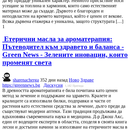
да му придаде уникален характер. Нейното присъствие носи
усещане за топлина и хармония, които само естественият
материал може да създаде. Дървото е благороден и
неподвластен на времето материал, който е ценен от векове.
Всяка дървена етажерка е уникална, защото структурата […]
1
Етерични масла за ароматерапия:
Пътеводител към здравето и баланса -
Green News - Зелените иновации, които
променят света
sharenacherga
352 дни назад
Ново
Здраве
https://greennews.bg
Дискусия
1,182
Прегледа
В древността ароматерапията е била почитана като ценен
метод за лечение и поддържане на здравето. Кралете и
кралиците са използвали билки, подправки и части от
растения като естествени средства за лечение, дълго преди да
съществуват модерни аптеки. Тази традиция продължава да
вдъхновява съвременната наука и медицина. Д-р Джош Акс,
един от водещите експерти в областта, споделя в своята книга
лесни и достъпни начини за използване на етеричните масла в