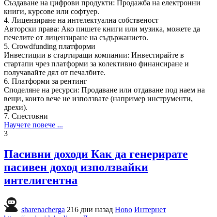
Създаване на цифрови продукти: Продажба на електронни
книги, курсове или софтуер.
4. Лицензиране на интелектуална собственост
Авторски права: Ако пишете книги или музика, можете да
печелите от лицензиране на съдържанието.
5. Crowdfunding платформи
Инвестиции в стартиращи компании: Инвестирайте в
стартапи чрез платформи за колективно финансиране и
получавайте дял от печалбите.
6. Платформи за рентинг
Споделяне на ресурси: Продаване или отдаване под наем на
вещи, които вече не използвате (например инструменти,
дрехи).
7. Спестовни
Научете повече ...
3
Пасивни доходи Как да генерирате
пасивен доход използвайки
интелигентна
sharenacherga
216 дни назад
Ново
Интернет