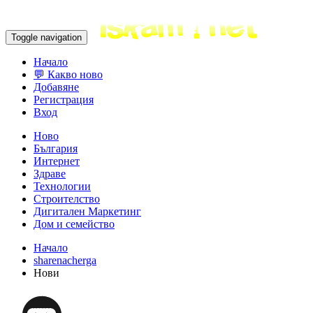
Toggle navigation
Начало
💬 Какво ново
Добавяне
Регистрация
Вход
Ново
България
Интернет
Здраве
Технологии
Строителство
Дигитален Маркетинг
Дом и семейство
Начало
sharenacherga
Нови