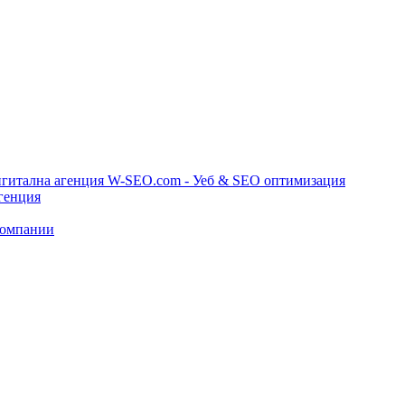
игитална агенция W-SEO.com - Уеб & SEO оптимизация
генция
компании