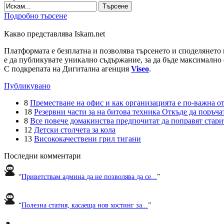
Търсене
Подробно търсене
Какво представлява Iskam.net
Платформата е безплатна и позволява търсенето и споделянето 
е да публикувате уникално съдържание, за да бъде максимално 
С подкрепата на Дигитална агенция
Viseo
.
Публикувано
8
Преместване на офис и как организацията е по-важна от
18
Резервни части за на битова техника Откъде да поръчат
8
Все повече домакинства предпочитат да поправят старите
12
Детски столчета за кола
13
Висококачествени грил тигани
Последни комментари
“
Приветствам админа да не позволява да се...
”
“
Полезна статия, касаеща нов хостинг за...
”