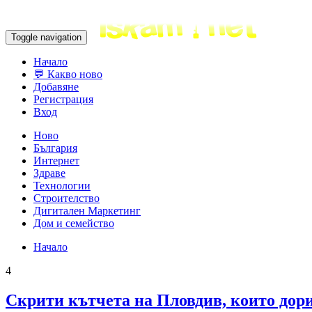
Toggle navigation
Начало
💬 Какво ново
Добавяне
Регистрация
Вход
Ново
България
Интернет
Здраве
Технологии
Строителство
Дигитален Маркетинг
Дом и семейство
Начало
4
Скрити кътчета на Пловдив, които дор