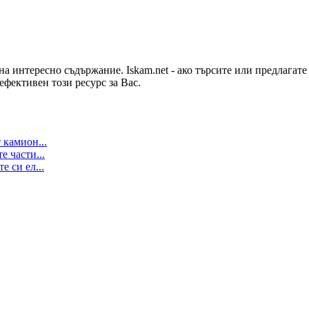
на интересно съдържание. Iskam.net - ако търсите или предлагат
ефективен този ресурс за Вас.
 камион...
е части...
 си ел...