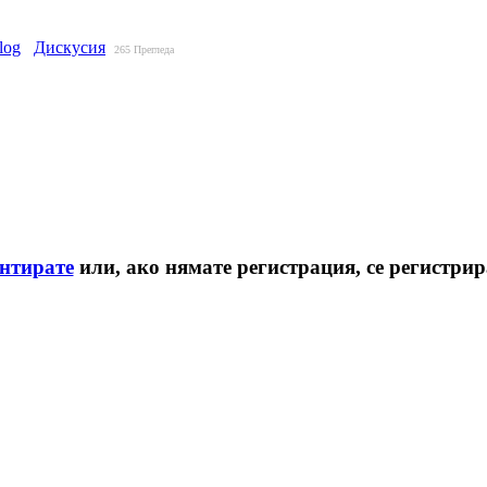
log
Дискусия
265
Прегледа
ентирате
или, ако нямате регистрация, се регистри