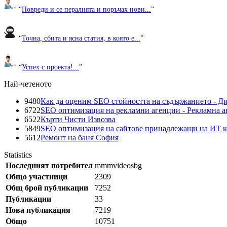
“
Повреди и се пералнята и поръчах нови...
”
“
Точна, сбита и ясна статия, в която е...
”
“
Успех с проекта!...
”
Най-четеното
9480
Как да оценим SEO стойността на съдържанието - Д
6722
SEO оптимизация на рекламни агенции - Рекламна а
6522
Кърти Чисти Извозва
5849
SEO оптимизация на сайтове принадлежащи на ИТ 
5612
Ремонт на баня София
Statistics
Последният потребител
mmmvideosbg
Общо участници
2309
Общ брой публикации
7252
Публикации
33
Нова публикация
7219
Общо
10751