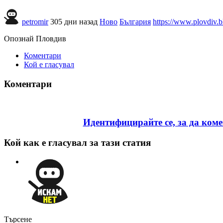
petromir
305 дни назад
Ново
България
https://www.plovdiv.b
Опознай Пловдив
Коментари
Кой е гласувал
Коментари
Идентифицирайте се, за да ком
Кой как е гласувал за тази статия
Търсене