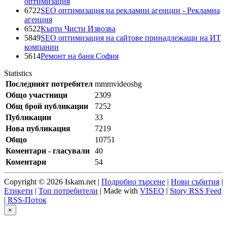
оптимизация
6722
SEO оптимизация на рекламни агенции - Рекламна
агенция
6522
Кърти Чисти Извозва
5849
SEO оптимизация на сайтове принадлежащи на ИТ
компании
5614
Ремонт на баня София
Statistics
Последният потребител
mmmvideosbg
Общо участници
2309
Общ брой публикации
7252
Публикации
33
Нова публикация
7219
Общо
10751
Коментари - гласували
40
Коментари
54
Copyright © 2026 Iskam.net |
Подробно търсене
|
Нови събития
|
Етикети
|
Топ потребители
| Made with
VISEO
|
Story RSS Feed
|
RSS-Поток
×