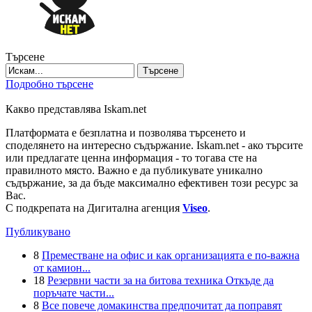
Търсене
Търсене
Подробно търсене
Какво представлява Iskam.net
Платформата е безплатна и позволява търсенето и
споделянето на интересно съдържание. Iskam.net - ако търсите
или предлагате ценна информация - то тогава сте на
правилното място. Важно е да публикувате уникално
съдържание, за да бъде максимално ефективен този ресурс за
Вас.
С подкрепата на Дигитална агенция
Viseo
.
Публикувано
8
Преместване на офис и как организацията е по-важна
от камион...
18
Резервни части за на битова техника Откъде да
поръчате части...
8
Все повече домакинства предпочитат да поправят