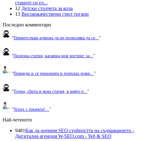
старите си ел...
12
Детски столчета за кола
13
Висококачествени грил тигани
Последни комментари
“
Приветствам админа да не позволява да се...
”
“
Полезна статия, касаеща нов хостинг за...
”
“
Повреди и се пералнята и поръчах нови...
”
“
Точна, сбита и ясна статия, в която е...
”
“
Успех с проекта!...
”
Най-четеното
9481
Как да оценим SEO стойността на съдържанието -
Дигитална агенция W-SEO.com - Уеб & SEO