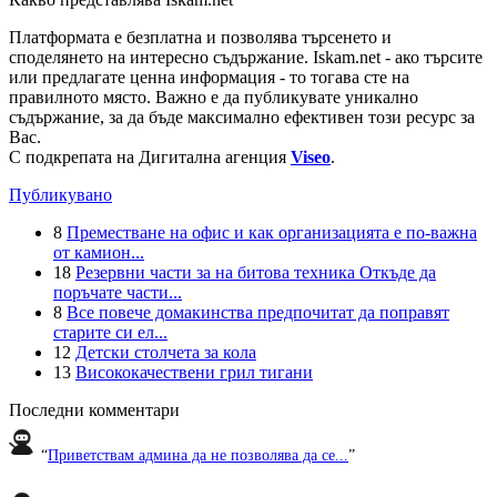
Платформата е безплатна и позволява търсенето и
споделянето на интересно съдържание. Iskam.net - ако търсите
или предлагате ценна информация - то тогава сте на
правилното място. Важно е да публикувате уникално
съдържание, за да бъде максимално ефективен този ресурс за
Вас.
С подкрепата на Дигитална агенция
Viseo
.
Публикувано
8
Преместване на офис и как организацията е по-важна
от камион...
18
Резервни части за на битова техника Откъде да
поръчате части...
8
Все повече домакинства предпочитат да поправят
старите си ел...
12
Детски столчета за кола
13
Висококачествени грил тигани
Последни комментари
“
Приветствам админа да не позволява да се...
”