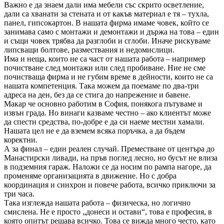
Важно е да знаем дали има мебели със скрито осветление,
дали са хванати за стената и от какъв материал е тя – тухла,
панел, гипсокартон. В нашата фирма имаме човек, който се
занимава само с монтажи и демонтажи и държа на това – един
и същи човек трябва да разглоби и сглоби. Иначе рискуваме
липсващи болтове, размествания и недомислици.
Има и неща, които не са част от нашата работа – например
почистване след монтажи или след пробиване. Ние не сме
почистваща фирма и не губим време в дейности, които не са
нашата компетенция. Така можем да поемаме по два-три
адреса на ден, без да се стига до напрежение и бавене.
Макар че основно работим в София, понякога пътуваме и
извън града. Но винаги казваме честно – ако клиентът може
да спести средства, по-добре е да си наеме местни хамали.
Нашата цел не е да вземем всяка поръчка, а да бъдем
коректни.
А за финал – един реален случай. Преместване от центъра до
Манастирски ливади, на пръв поглед лесно, но бусът не влиза
в подземния гараж. Наложи се да носим по рампа нагоре, да
променяме организацията в движение. Но с добра
координация и синхрон и повече работа, всичко приключи за
три часа.
Така изглежда нашата работа – физическа, но логично
смислена. Не е просто „донеси и остави“, това е професия, в
която опитът решава всичко. Това се вижда много често, като