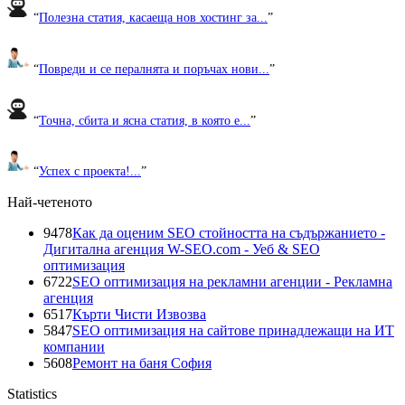
“
Полезна статия, касаеща нов хостинг за...
”
“
Повреди и се пералнята и поръчах нови...
”
“
Точна, сбита и ясна статия, в която е...
”
“
Успех с проекта!...
”
Най-четеното
9478
Как да оценим SEO стойността на съдържанието -
Дигитална агенция W-SEO.com - Уеб & SEO
оптимизация
6722
SEO оптимизация на рекламни агенции - Рекламна
агенция
6517
Кърти Чисти Извозва
5847
SEO оптимизация на сайтове принадлежащи на ИТ
компании
5608
Ремонт на баня София
Statistics