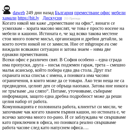
daweb
249 дни назад
България
преместване офис
мебели
хамали
https://bit.ly
Дискусия
253
Прегледа
Когато някой ми каже „преместване на офис“, винаги се
усмихвам – хората масово мислят, че това е просто носене на
мебели и кашони. Истината е, че зад всяко такова местене
стои много повече мисъл, организация и дребни детайли, за
които почти никой не се замисля. Ние от mhgroupe.eu сме
виждали всякакви ситуации и затова знаем – няма две
еднакви премествания.
Всеки офис е различен свят. В София особено – една сграда
има пропуски, друга – нисък подземен гараж, трета – смешно
малък асансьор, който побира едва два стола. Друг път
охраната иска списък с имена, а понякога има часови
ограничения, в които може да се товари. Ако тези неща не са
предвидени, целият ден се обръща наопаки. Затова ние никога
не тръгваме „на сляпо“. Питаме, уточняваме, събираме
информация, защото една дребна подробност може да реши
целия набор от работа.
Комуникацията е половината работа, клиентът си мисли, че
започваме чак когато хванем първия кашон, но истината е, че
всичко започва много по-рано. И се заблуждава че свършваме
като приключим в офиса, но понякога реално свършваме
работа часове след като напуснем офиса….