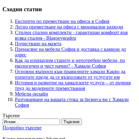
Сходни статии
Експерти по преместване на офиси в София
Лесно преместване на офиса с минимални разходи
Стилни спални комплекти - гарантиран комфорт във
всяка спалня - Blagoevgradeu
Почистване на мазета
Пренасяне на мебели София и доставка с камион до
адрес
Как да изхвърлим старите и непотребни мебели, по
екологичен и чист начин? - Хамали София
Основни въпроси към правилните хамали Какво да
попитате преди да се възползвате от услугите им
История и развитие на хамалските услуги – от ръчния
труд до модерните премествания
Мебели онлайн
Разтоварване на вашата стока за бизнеса ви с Хамали
София
Търсене
Търсене
Подробно търсене
Какво представлява Iskam.net